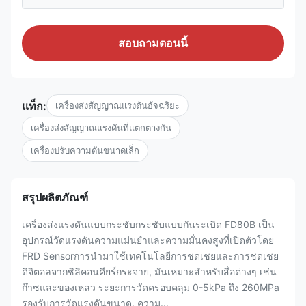
สอบถามตอนนี้
แท็ก:
เครื่องส่งสัญญาณแรงดันอัจฉริยะ
เครื่องส่งสัญญาณแรงดันที่แตกต่างกัน
เครื่องปรับความดันขนาดเล็ก
สรุปผลิตภัณฑ์
เครื่องส่งแรงดันแบบกระชับกระชับแบบกันระเบิด FD80B เป็น
อุปกรณ์วัดแรงดันความแม่นยําและความมั่นคงสูงที่เปิดตัวโดย
FRD Sensorการนํามาใช้เทคโนโลยีการชดเชยและการชดเชย
ดิจิตอลจากซิลิคอนคียร์กระจาย, มันเหมาะสําหรับสื่อต่างๆ เช่น
ก๊าซและของเหลว ระยะการวัดครอบคลุม 0-5kPa ถึง 260MPa
รองรับการวัดแรงดันขนาด, ความ...