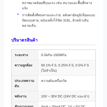
สภาพแวดล้อมที่รุนแรง เช่น สนามและพื้นที่กลาง
แจ้ง
การติดตั้งที่ทนทานและง่าย: หลังคาอัลลูมิเนียมแบบ
ปัดแบบตาย, ผนังเหล็กไร้ขัด 316L, ผิวหน้าเส้น
หลายเส้น.
ปริมาตรสินค้า
ระยะทาง
0-5kPa~260MPa
ความถูกต้อง
00.1% F.S, 0.25% F.S, 0.5% F.S
(ไม่จําเป็น)
ประเภทความ
ความดันเครื่องวัด
ดัน
พลังงาน
10V ~ 30V DC (24V DC แนะนํา)
สัญญาณออก
4mA ~ 20mA DC, 1V ~ 5V DC,