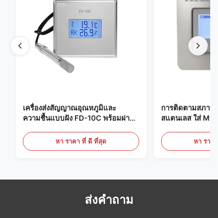
เครื่องส่งสัญญาณอุณหภูมิและ
การติดตามสภาพแ
ความชื้นแบบฝัง FD-10C พร้อมฝา
สแตนเลส ใส่ Mic
ครอบแบบ Snap-On, จอภาพสแตน
20mA/RS485 สํ
เลสสตีล 316L
ทางการแพทย์ / คว
หา ราคา ที่ ดี ที่สุด
หา ราคา ที
ส่งคำถาม