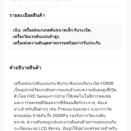
รายละเอียดสินค้า
เน้น:
เครื่องส่งแรงกดดันขนาดเล็ก กันระเบิด
,
เครื่องวัดแรงดันแม่นยําสูง
,
เครื่องส่งความดันอุตสาหกรรมพร้อมการรับประกัน
คําอธิบายสินค้า
เครื่องส่งแรงดันแบบกระชับกระชับแบบกันระเบิด FD80B
เป็นอุปกรณ์วัดแรงดันความแม่นยําและความมั่นคงสูงที่เปิด
ตัวโดย FRD Sensorการนํามาใช้เทคโนโลยีการชดเชย
และการชดเชยดิจิตอลจากซิลิคอนคียร์กระจาย, มันเห
มาะสําหรับสื่อต่างๆ เช่น ก๊าซและของเหลว ระยะการวัด
ครอบคลุม 0-5kPa ถึง 260MPa รองรับการวัดแรงดัน
ขนาด, ความดันสมบูรณ์และแรงดันลบด้วยการออกแบบกัน
ระเบิดและจอ LCD ชัดเจน, มันถูกใช้อย่างแพร่หลายสําหรับ