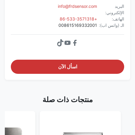
البريد
info@frdsensor.com
الإلكتروني:
الهاتف:
+86-533-3571318
الـ (واتس اب):
008615169332001
اسأل الآن
منتجات ذات صلة