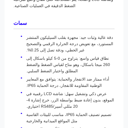
الضغط الدقيقة في العمليات الصناعية.
سمات
دقة عالية وثبات جيد: مجهزة بقلب السيليكون المنتشر
المستورد، مع تعويض درجة الحرارة الرقمي والتصحيح
غير الخطي، ودقة تصل إلى 0.25%.
نطاق قياس واسع: يتراوح من 0-5 كيلو باسكال إلى
260 ميجا باسكال، وهو متاح لقياس الضغط والضغط
المطلق واختبار الضغط السلبي.
أداء ممتاز ضد الانفجار والحماية: يتوافق مع المعايير
الوطنية المقاومة للانفجار، درجة الحماية IP65.
عرض ذكي وتشغيل سهل: شاشة LCD رقمية في
الموقع، بدون إعادة ضبط بواسطة الزر، خرج إشارة 4-
20 مللي أمبير/RS485 اختياري.
تصميم تصنيف الحماية IP65، مناسب للبيئات القاسية
مثل المواقع الميدانية والخارجية