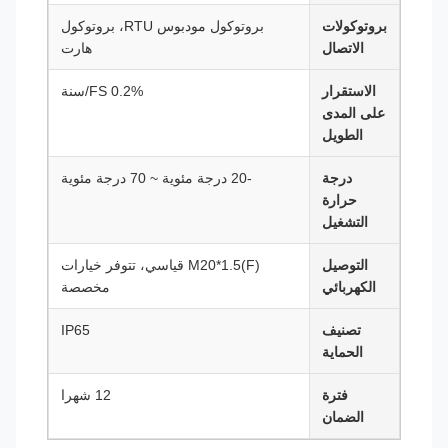
بروتوكولات
بروتوكول مودبوس RTU، بروتوكول
الاتصال
هارت
الاستقرار
0.2% FS/سنة
على المدى
الطويل
درجة
-20 درجة مئوية ~ 70 درجة مئوية
حرارة
التشغيل
التوصيل
M20*1.5(F) قياسي، تتوفر خيارات
الكهربائي
مخصصة
تصنيف
IP65
الحماية
فترة
12 شهرا
الضمان