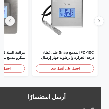
FD-10C المدمج Snap على غطاء
مراقبة البيئة في الغر
درجة الحرارة والرطوبة جهاز إرسال
ميكرو مدمج من الفولاذ
316L مراقبة الفولاذ المقاوم للصدأ
RS485
الكشف عن الأبخرة
احصل على أفضل سعر
احصل على أف
أرسل استفسارًا
الاسم *