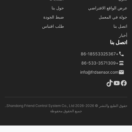
 الواقع الافتراضي
حول بنا
ة في المعمل
ضبط الجودة
ل بنا
طلب اقتباس
ار
ل بنا
+86-18553325367
+86-533-3571309
info@frdsensor.com
حقوق الطبع والنشر © 2026-2026 Shandong Friend Control System Co., Ltd..
جميع الحقوق محفوظة