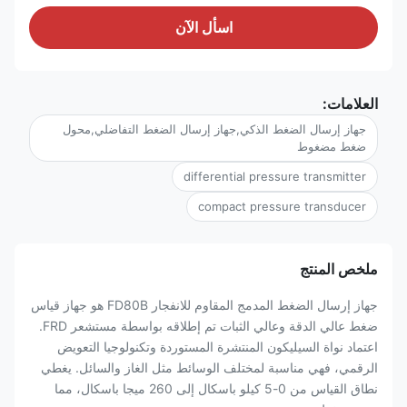
اسأل الآن
العلامات:
جهاز إرسال الضغط الذكي,جهاز إرسال الضغط التفاضلي,محول
ضغط مضغوط
differential pressure transmitter
compact pressure transducer
ملخص المنتج
جهاز إرسال الضغط المدمج المقاوم للانفجار FD80B هو جهاز قياس
ضغط عالي الدقة وعالي الثبات تم إطلاقه بواسطة مستشعر FRD.
اعتماد نواة السيليكون المنتشرة المستوردة وتكنولوجيا التعويض
الرقمي، فهي مناسبة لمختلف الوسائط مثل الغاز والسائل. يغطي
نطاق القياس من 0-5 كيلو باسكال إلى 260 ميجا باسكال، مما