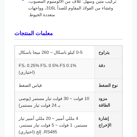
تركيب متين وسهل: غلاف من الألومنيوم المصبوب،
وغشاء من الفولاذ المقاوم للصدأ 316L، وواجهات
متعددة الخيوط.
معلمات المنتجات
يتراوح
0-5 كيلو باسكال ~ 260 ميجا باسكال
دقة
0.1% FS، 0.25% FS، 0.5% FS
(اختياري)
نوع الضغط
قياس الضغط
مزود
10 فولت ~ 30 فولت تيار مستمر (يوصى
الطاقة
بـ 24 فولت تيار مستمر)
إشارة
4 مللي أمبير ~ 20 مللي أمبير تيار
الإخراج
مستمر، 1 فولت ~ 5 فولت تيار مستمر،
RS485، إلخ (اختياري)