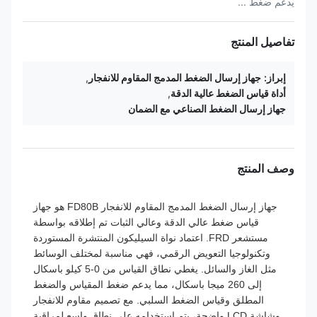
يدعم ضغط ...
تفاصيل المنتج
إبراز:
جهاز إرسال الضغط المدمج المقاوم للانفجار
,
أداة قياس الضغط عالية الدقة
,
جهاز إرسال الضغط الصناعي مع الضمان
وصف المنتج
جهاز إرسال الضغط المدمج المقاوم للانفجار FD80B هو جهاز
قياس ضغط عالي الدقة وعالي الثبات تم إطلاقه بواسطة
مستشعر FRD. اعتماد نواة السيليكون المنتشرة المستوردة
وتكنولوجيا التعويض الرقمي، فهي مناسبة لمختلف الوسائط
مثل الغاز والسائل. يغطي نطاق القياس من 0-5 كيلو باسكال
إلى 260 ميجا باسكال، مما يدعم ضغط المقياس والضغط
المطلق وقياس الضغط السلبي. مع تصميم مقاوم للانفجار
وشاشة LCD واضحة، يتم استخدامه على نطاق واسع لمراقبة