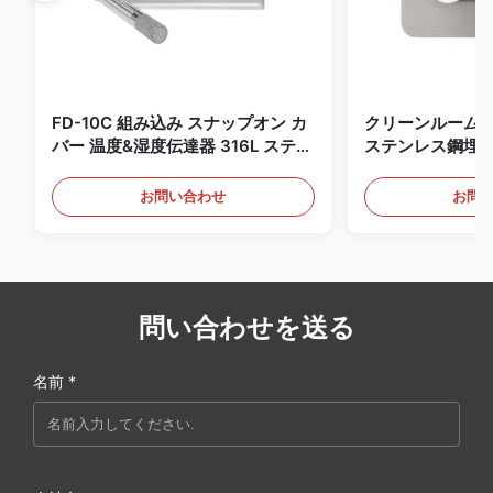
FD-10C 組み込み スナップオン カ
クリーンルーム
バー 温度&湿度伝達器 316L ステン
ステンレス鋼埋
レス・スチールモニター
4-20mA/RS4
知用
お問い合わせ
お問
問い合わせを送る
名前 *