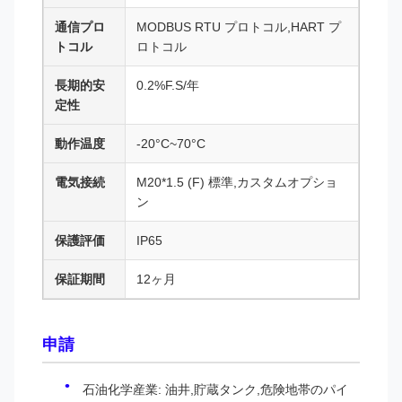
通信プロ
MODBUS RTU プロトコル,HART プ
トコル
ロトコル
長期的安
0.2%F.S/年
定性
動作温度
-20°C~70°C
電気接続
M20*1.5 (F) 標準,カスタムオプショ
ン
保護評価
IP65
保証期間
12ヶ月
申請
石油化学産業: 油井,貯蔵タンク,危険地帯のパイ