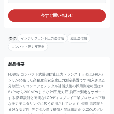
今すぐ問い合わせ
タグ:
インテリジェント圧力送信機
差圧送信機
コンパクト圧力変圧器
製品概要
FD80B コンパクト式爆破防止圧力トランスミッタは,FRDセ
ンサが発売した高精度高安定度圧力測定装置です.輸入された
分散型シリコンコアとデジタル補償技術の採用測定範囲は0-
5kPaから260MPaまでで,計圧,絶対圧,負圧の測定をサポート
する.防爆設計と透明なLCDディスプレイ工業プロセスの正確
な圧力モニタリングに広く使用されています. 特徴 高精度と
良好な安定性: デジタル温度補償と非線形訂正,0.25%のグレ