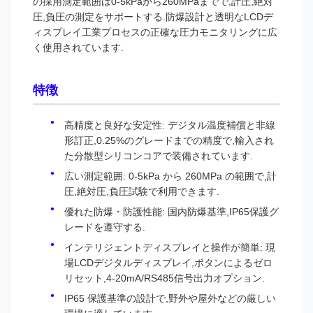
の採用測定範囲は0-5kPaから260MPaまでで,計圧,絶対
圧,負圧の測定をサポートする.防爆設計と透明なLCDデ
ィスプレイ工業プロセスの正確な圧力モニタリングに広
く使用されています.
特徴
高精度と良好な安定性: デジタル温度補償と非線
形訂正,0.25%のグレードまでの精度で,輸入され
た分散型シリコンコアで装備されています.
広い測定範囲: 0-5kPa から 260MPa の範囲で,計
圧,絶対圧,負圧試験で利用できます.
優れた防爆・防護性能: 国内防爆基準,IP65保護グ
レードを遵守する.
インテリジェントディスプレイと操作が簡単: 現
場LCDデジタルディスプレイ,ボタンによるゼロ
リセット,4-20mA/RS485信号出力オプション.
IP65 保護基準の設計で,野外や屋外などの厳しい