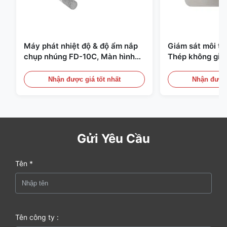
Máy phát nhiệt độ & độ ẩm nắp
Giám sát môi t
chụp nhúng FD-10C, Màn hình
Thép không gỉ 
thép không gỉ 316L
20mA/RS485 Dùn
Phát hiện Khói
Nhận được giá tốt nhất
Nhận được 
Gửi Yêu Cầu
Tên *
Tên công ty :