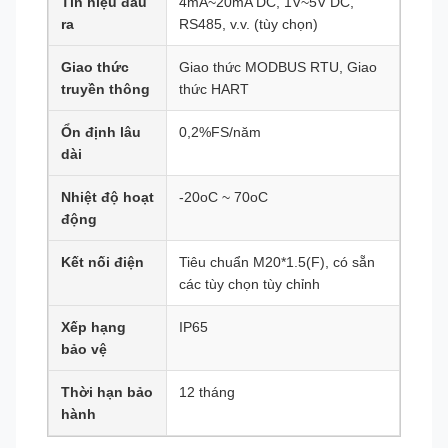
Tín hiệu đầu
4mA~20mA DC, 1V~5V DC,
ra
RS485, v.v. (tùy chọn)
Giao thức
Giao thức MODBUS RTU, Giao
truyền thông
thức HART
Ổn định lâu
0,2%FS/năm
dài
Nhiệt độ hoạt
-20oC ~ 70oC
động
Kết nối điện
Tiêu chuẩn M20*1.5(F), có sẵn
các tùy chọn tùy chỉnh
Xếp hạng
IP65
bảo vệ
Thời hạn bảo
12 tháng
hành