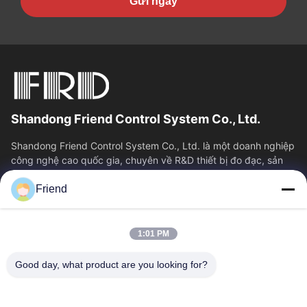
Gửi ngay
Shandong Friend Control System Co., Ltd.
Shandong Friend Control System Co., Ltd. là một doanh nghiệp
công nghệ cao quốc gia, chuyên về R&D thiết bị đo đạc, sản
xuất và dịch vụ điều...
Friend
Liên Kết Nhanh
Nhà
Sản Phẩm
1:01 PM
Hướng Dẫn VR
Về Chúng Tôi
Tham Quan Nhà Máy
Kiểm Soát Chất Lượng
Good day, what product are you looking for?
Liên Hệ Chúng Tôi
Yêu Cầu Báo Giá
Tin Tức