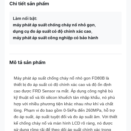
Chi tiết sản phẩm
Làm nổi bật:
máy phát áp suất chống cháy nổ nhỏ gọn
,
dụng cụ đo áp suất có độ chính xác cao
,
máy phát áp suất công nghiệp có bảo hành
Mô tả sản phẩm
Máy phát áp suất chống cháy nổ nhỏ gọn FD80B là
thiết bị đo áp suất có độ chính xác cao và độ ổn định
cao được FRD Sensor ra mắt. Áp dụng công nghệ bù
kỹ thuật số và lõi silicon khuếch tán nhập khẩu, nó phù
hợp với nhiều phương tiện khác nhau như khí và chất
lỏng. Phạm vi đo bao gồm 0-5kPa đến 260MPa, hỗ trợ
đo áp suất, áp suất tuyệt đối và đo áp suất âm. Với thiết
kế chống cháy nổ và màn hình LCD rõ ràng, nó được
sử dụng rộng rãi để theo dõi áp suất chính xác trong