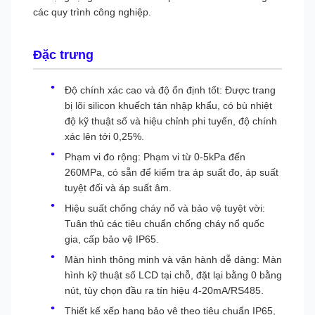
các quy trình công nghiệp.
Đặc trưng
Độ chính xác cao và độ ổn định tốt: Được trang
bị lõi silicon khuếch tán nhập khẩu, có bù nhiệt
độ kỹ thuật số và hiệu chỉnh phi tuyến, độ chính
xác lên tới 0,25%.
Phạm vi đo rộng: Phạm vi từ 0-5kPa đến
260MPa, có sẵn để kiểm tra áp suất đo, áp suất
tuyệt đối và áp suất âm.
Hiệu suất chống cháy nổ và bảo vệ tuyệt vời:
Tuân thủ các tiêu chuẩn chống cháy nổ quốc
gia, cấp bảo vệ IP65.
Màn hình thông minh và vận hành dễ dàng: Màn
hình kỹ thuật số LCD tại chỗ, đặt lại bằng 0 bằng
nút, tùy chọn đầu ra tín hiệu 4-20mA/RS485.
Thiết kế xếp hạng bảo vệ theo tiêu chuẩn IP65,