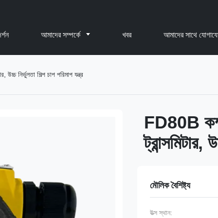
র্শন
আমাদের সম্পর্কে
খবর
আমাদের সাথে যোগায
উচ্চ নির্ভুলতা শিল্প চাপ পরিমাপ যন্ত্র
FD80B কম্প্
ট্রান্সমিটার, উ
মৌলিক বৈশিষ্ট্য
উত্স স্থান: