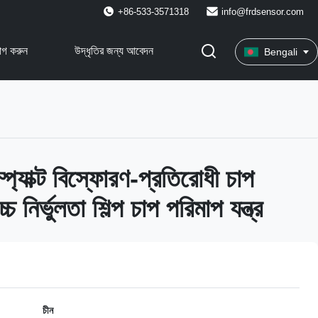
+86-533-3571318
info@frdsensor.com
োগ করুন
উদ্ধৃতির জন্য আবেদন
Bengali
যাক্ট বিস্ফোরণ-প্রতিরোধী চাপ
চ্চ নির্ভুলতা শিল্প চাপ পরিমাপ যন্ত্র
চীন