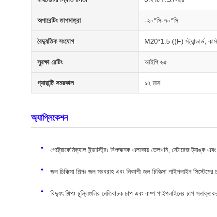
অপারেটিং তাপমাত্রা
-২০°সি-৭০°সি
বৈদ্যুতিক সংযোগ
M20*1.5 ((F) স্ট্যান্ডার্ড, কাস্
সুরক্ষা রেটিং
আইপি ৬৫
গ্যারান্টি সময়কাল
১২ মাস
অ্যাপ্লিকেশন
পেট্রোকেমিক্যাল ইন্ডাস্ট্রিঃ বিপজ্জনক এলাকায় তেলখনি, স্টোরেজ ট্যাঙ্ক এব
জল চিকিত্সা শিল্পঃ জল সরবরাহ এবং নিকাশী জল চিকিত্সা পাইপলাইন সিস্টেমের চ
বিদ্যুৎ শিল্পঃ চুল্লিগুলির নেতিবাচক চাপ এবং বাষ্প পাইপলাইনের চাপ সনাক্ত