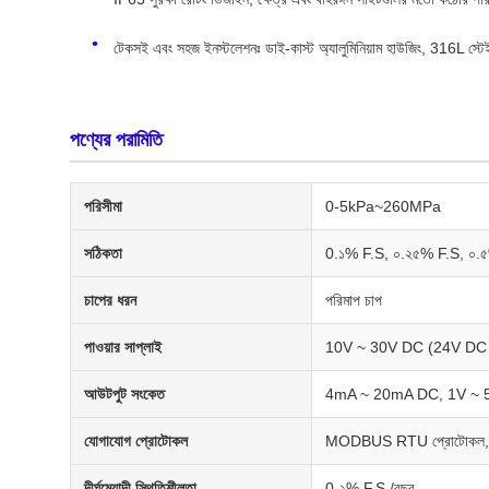
টেকসই এবং সহজ ইনস্টলেশনঃ ডাই-কাস্ট অ্যালুমিনিয়াম হাউজিং, 316L স্টেই
পণ্যের পরামিতি
পরিসীমা
0-5kPa~260MPa
সঠিকতা
0.১% F.S, ০.২৫% F.S, ০.৫
চাপের ধরন
পরিমাপ চাপ
পাওয়ার সাপ্লাই
10V ~ 30V DC (24V DC প্
আউটপুট সংকেত
4mA ~ 20mA DC, 1V ~ 5V 
যোগাযোগ প্রোটোকল
MODBUS RTU প্রোটোকল, হা
দীর্ঘমেয়াদী স্থিতিশীলতা
0.২% F.S./বছর