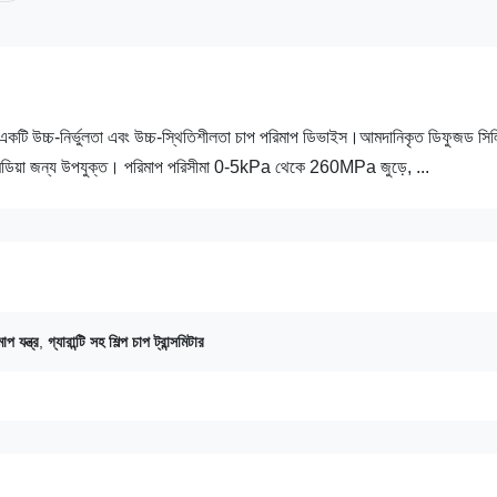
করা একটি উচ্চ-নির্ভুলতা এবং উচ্চ-স্থিতিশীলতা চাপ পরিমাপ ডিভাইস।আমদানিকৃত ডিফুজড সি
ন মিডিয়া জন্য উপযুক্ত। পরিমাপ পরিসীমা 0-5kPa থেকে 260MPa জুড়ে, ...
াপ যন্ত্র
,
গ্যারান্টি সহ শিল্প চাপ ট্রান্সমিটার