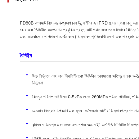
FD80B কম্প্যাক্ট বিস্ফোরণ-প্রমাণ চাপ ট্রান্সমিটার হল FRD সেন্সর দ্বারা চালু 
কোর এবং ডিজিটাল কমপেনশান প্রযুক্তি গ্রহণ, এটি গ্যাস এবং তরল হিসাবে বিভিন্
এবং নেতিবাচক চাপ পরিমাপ সমর্থন করে।বিস্ফোরণ-প্রতিরোধী নকশা এবং পরিষ্কার এলসিডি 
বৈশিষ্ট্য
উচ্চ নির্ভুলতা এবং ভাল স্থিতিশীলতাঃ ডিজিটাল তাপমাত্রা ক্ষতিপূরণ এবং অ
নির্ভুলতা।
বিস্তৃত পরিমাপ পরিসীমাঃ 0-5kPa থেকে 260MPa পর্যন্ত পরিসীমা, পরিমা
চমৎকার বিস্ফোরণ-প্রমাণ এবং সুরক্ষা কর্মক্ষমতাঃ জাতীয় বিস্ফোরণ-প্রমাণ ম
বুদ্ধিমান ডিসপ্লে এবং সহজ অপারেশনঃ অন-সাইট এলসিডি ডিজিটাল ডিসপ্ল
IP65 সুরক্ষা রেটিং ডিজাইন, ক্ষেত্র এবং বহিরঙ্গন সাইটগুলির মতো কঠোর পর