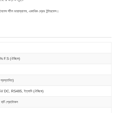
নলেস স্টীল ডায়াফ্রাগম, একাধিক থ্রেড ইন্টারফেস।
% F.S (ঐচ্ছিক)
রস্তাবিত)
DC, RS485, ইত্যাদি (ঐচ্ছিক)
র্ট প্রোটোকল