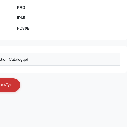
FRD
IP65
FD80B
tion Catalog.pdf
ক
র
ু
ন