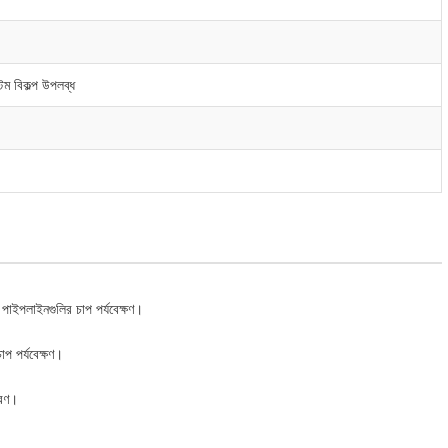
টম বিকল্প উপলব্ধ
ং পাইপলাইনগুলির চাপ পর্যবেক্ষণ।
াপ পর্যবেক্ষণ।
করণ।