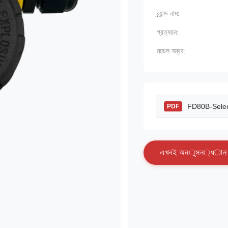
ব্র্যান্ড নাম:
প্রত্যয়ন:
মডেল নম্বর:
FD80B-Selec
PDF
এ
খ
ন
ই
অ
ন
ু
স
ন
্
ধ
া
ন