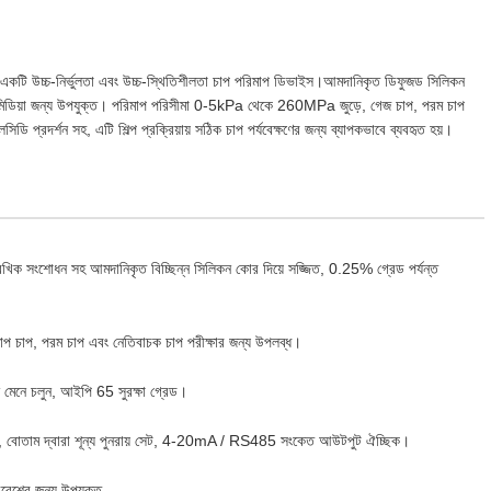
করা একটি উচ্চ-নির্ভুলতা এবং উচ্চ-স্থিতিশীলতা চাপ পরিমাপ ডিভাইস।আমদানিকৃত ডিফুজড সিলিকন
ন মিডিয়া জন্য উপযুক্ত। পরিমাপ পরিসীমা 0-5kPa থেকে 260MPa জুড়ে, গেজ চাপ, পরম চাপ
প্রদর্শন সহ, এটি শিল্প প্রক্রিয়ায় সঠিক চাপ পর্যবেক্ষণের জন্য ব্যাপকভাবে ব্যবহৃত হয়।
-রৈখিক সংশোধন সহ আমদানিকৃত বিচ্ছিন্ন সিলিকন কোর দিয়ে সজ্জিত, 0.25% গ্রেড পর্যন্ত
প চাপ, পরম চাপ এবং নেতিবাচক চাপ পরীক্ষার জন্য উপলব্ধ।
ান মেনে চলুন, আইপি 65 সুরক্ষা গ্রেড।
ে, বোতাম দ্বারা শূন্য পুনরায় সেট, 4-20mA / RS485 সংকেত আউটপুট ঐচ্ছিক।
িবেশের জন্য উপযুক্ত