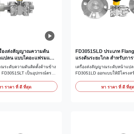
ื่องส่งสัญญาณความดัน
FD3051SLD ประเภท Flange 
หน้าแปลน แบบไดอะแฟรมแบน
แรงดันระยะไกล สําหรับการวั
เสียบอัจฉริยะ
ระดับสูงสุด
าณระดับความดันติดตั้งด้านข้าง
เครื่องส่งสัญญาณระดับหน้าแป
ว FD3051SLT เป็นอุปกรณ์ตรวจ
FD3051LD ออกแบบให้มีโครงสร
บแต่งสำหรับสถานการณ์ถัง/เรือใน
ระยะไกล เป็นอุปกรณ์พิเศษสำหร
ำมันและก๊าซ
ของเหลวในภาชนะปิดผนึกทางอ
า ราคา ที่ ดี ที่สุด
หา ราคา ที่ ดี ที่สุ