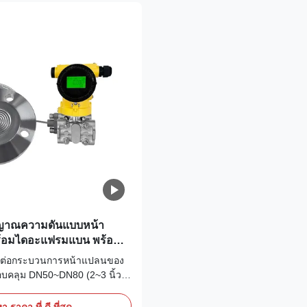
protection ...
ัญญาณความดันแบบหน้า
ร้อมไดอะแฟรมแบน พร้อม
 ทนต่อการกัดกร่อน ป้องกัน
มต่อกระบวนการหน้าแปลนของ
ะยะไกล
รอบคลุม DN50~DN80 (2~3 นิ้ว)
ดันหน้าแปลนสูงถึง
s 600; ไดอะแฟรมและชิ้นส่วน