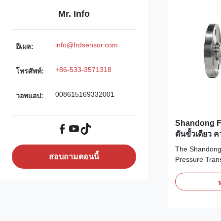
Mr. Info
info@frdsensor.com
อีเมล:
+86-533-3571318
โทรศัพท์:
008615169332001
วอทแอป:
Shandong FR
ดันขั้วเดียว
ทนทานต่อกา
The Shandong
สอบถามตอนนี้
Pressure Trans
industrial mea
harsh working 
ห
high-precision
core and a robu
accurately meas