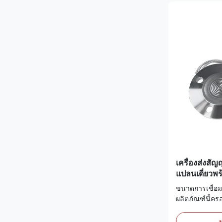
เครื่องส่งส
แปลนเดี่ยวพ
ท่อแคปิลลารี
ขนาดการเชื่อ
การระเบิด ร
ผลิตภัณฑ์นี้ค
โดยมีระดับแรง
PN10MPa/Clas