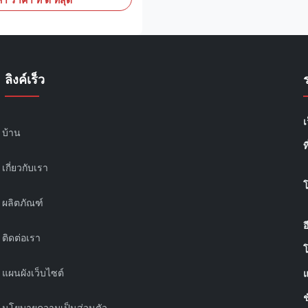
า ราคา ที่ ดี ที่สุด
ลือกได้จากวัสดุที่ทนต่อการ
นเลส 316L, Hastelloy C,
)
ลิงค์เร็ว
เ
บ้าน
ท
เกี่ยวกับเรา
ผลิตภัณฑ์
อ
ติดต่อเรา
โ
แผนผังเว็บไซต์
แ
ช