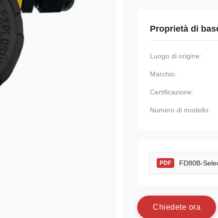
Proprietà di bas
Luogo di origine:
Marchio:
Certificazione:
Numero di modello:
FD80B-Selec
PDF
C
h
i
e
d
e
t
e
o
r
a