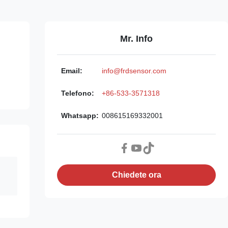
Mr. Info
Email:
info@frdsensor.com
Telefono:
+86-533-3571318
Whatsapp:
008615169332001
Chiedete ora