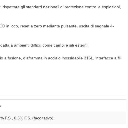
: rispettare gli standard nazionali di protezione contro le esplosioni,
 LCD in loco, reset a zero mediante pulsante, uscita di segnale 4-
atta a ambienti difficili come campi e siti esterni
io a fusione, diaframma in acciaio inossidabile 316L, interfacce a fili
a
% F.S., 0,5% F.S. (facoltativo)