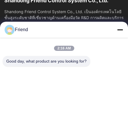
Shandong Friend Control System Co., Ltd.
Shandong Friend Control System Co., Ltd. เป็นองค์กรเทคโนโลยี
ชั้นสูงระดับชาติที่เชี่ยวชาญด้านเครื่องมือวัด R&D การผลิตและบริการ
ควบคุมอุตสาหกรรม...
Friend
ลิงค์เร็ว
บ้าน
ผลิตภัณฑ์
2:16 AM
แสดง VR
เกี่ยวกับเรา
ทัวร์โรงงาน
ควบคุมคุณภาพ
Good day, what product are you looking for?
ติดต่อเรา
ขออ้าง
ข่าว
ติดต่อเรา
+86-185 5332 5367
+86-533-3571309
info@frdsensor.com