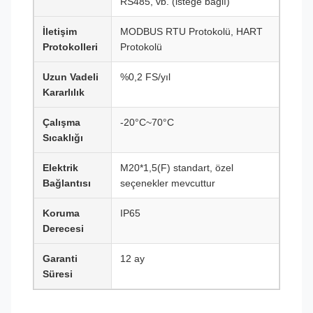
RS485, vb. (isteğe bağlı)
İletişim
MODBUS RTU Protokolü, HART
Protokolleri
Protokolü
Uzun Vadeli
%0,2 FS/yıl
Kararlılık
Çalışma
-20°C~70°C
Sıcaklığı
Elektrik
M20*1,5(F) standart, özel
Bağlantısı
seçenekler mevcuttur
Koruma
IP65
Derecesi
Garanti
12 ay
Süresi