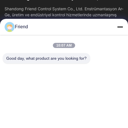
Shandong Friend Control System Co., Ltd. Enstrümantasyon Ar-
Ge, üretim ve endüstriyel kontrol hizmetlerinde uzmanlaşmış
ulusal bir yüksek teknoloji...
Friend
Hızlı Bağlantılar
Ana Sayfa
Ürünler
10:07 AM
VR Gösterisi
Hakkımızda
Fabrika Turu
Kalite Kontrol
Good day, what product are you looking for?
Bize Ulaşın
Teklif Isteği
Haberler
Bizimle İletişim
+86-18553325367
+86-533-3571309
info@frdsensor.com