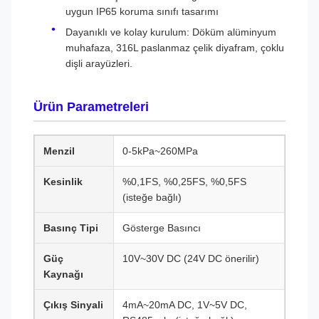
uygun IP65 koruma sınıfı tasarımı
Dayanıklı ve kolay kurulum: Döküm alüminyum
muhafaza, 316L paslanmaz çelik diyafram, çoklu
dişli arayüzleri.
Ürün Parametreleri
Menzil
0-5kPa~260MPa
Kesinlik
%0,1FS, %0,25FS, %0,5FS
(isteğe bağlı)
Basınç Tipi
Gösterge Basıncı
Güç
10V~30V DC (24V DC önerilir)
Kaynağı
Çıkış Sinyali
4mA~20mA DC, 1V~5V DC,