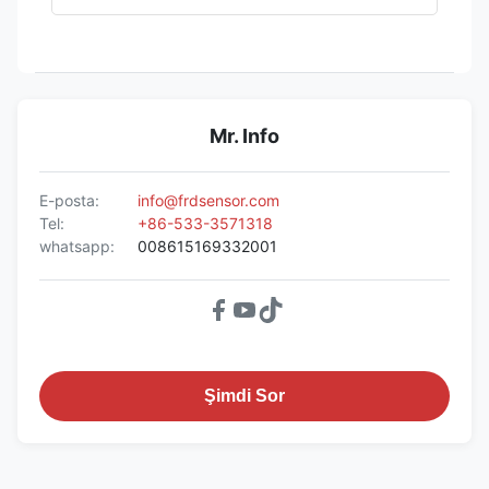
Mr. Info
E-posta:
info@frdsensor.com
Tel:
+86-533-3571318
whatsapp:
008615169332001
Şimdi Sor