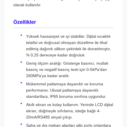
olarak kullanılır.
Özellikler
Yüksek hassasiyet ve iyi stabilite: Dijital sıcaklık
telafisi ve doğrusal olmayan düzeltme ile ithal
edilmiş dağınık silikon çekirdek ile donatılmıştır,
% 0,25 dereceye kadar doğruluk.
Geniş ölçüm aralığı: Gösterge basıncı, mutlak
basınç ve negatif basınç testi için 0-5kPa'dan
260MPa'ya kadar aralık.
Mükemmel patlamaya dayanıklı ve koruma
performansı: Ulusal patlamaya dayanıklı
standartlara, IP65 koruma sınıfına uygundur.
Akıllı ekran ve kolay kullanım: Yerinde LCD dijital
ekran, düğmeyle sıfırlama, isteğe bağlı 4-
20mA/RS485 sinyal çıkışı.
Saha ve dış mekan alanları gibi zorlu ortamlara