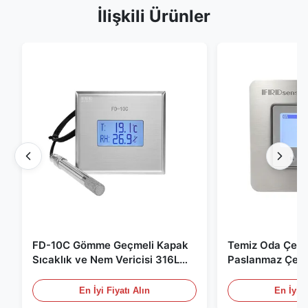
İlişkili Ürünler
FD-10C Gömme Geçmeli Kapak
Temiz Oda Çevr
Sıcaklık ve Nem Vericisi 316L
Paslanmaz Çeli
Paslanmaz Çelik Monitör
/ RS485 Tıbbi /
için
En İyi Fiyatı Alın
En İyi F