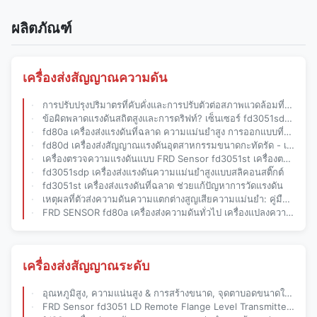
ผลิตภัณฑ์
เครื่องส่งสัญญาณความดัน
การปรับปรุงปริมาตรที่คับคั่งและการปรับตัวต่อสภาพแวดล้อมที่ยากลําบาก? เครื่องตรวจจับ FRD เซนเซอร์ fd80b เครื่องส่งแรงดันสากลที่ฉลาด ช่วยคุณแก้ปัญหาอุตสาหกรรม
ข้อผิดพลาดแรงดันสถิตสูงและการดริฟท์? เซ็นเซอร์ fd3051sdp ของ Shandong FRD แก้ปัญหาจุดเจ็บปวดของการวัด
fd80a เครื่องส่งแรงดันที่ฉลาด ความแม่นยําสูง การออกแบบที่คอมพักทัด และการทํางานที่น่าเชื่อถือ
fd80d เครื่องส่งสัญญาณแรงดันอุตสาหกรรมขนาดกะทัดรัด - เอาต์พุต 4-20ma, ชิ้นส่วนสัมผัสของเหลวสแตนเลส
เครื่องตรวจความแรงดันแบบ FRD Sensor fd3051st เครื่องตรวจความแรงดันแบบสมาร์ท: การวัดความละเอียดสูง
fd3051sdp เครื่องส่งแรงดันความแม่นยําสูงแบบสลิคอนสติ๊กต์
fd3051st เครื่องส่งแรงดันที่ฉลาด ช่วยแก้ปัญหาการวัดแรงดัน
เหตุผลที่ตัวส่งความดันความแตกต่างสูญเสียความแม่นยํา: คู่มือแก้ปัญหาด้านวิศวกรรมสําหรับ fd3051sdp
FRD SENSOR fd80a เครื่องส่งความดันทั่วไป เครื่องแปลงความดันอุตสาหกรรมที่ประหยัด 4-20ma
เครื่องส่งสัญญาณระดับ
อุณหภูมิสูง, ความแน่นสูง & การสร้างขนาด, จุดตาบอดขนาดใหญ่? ซันดง FRD Sensor fd3051 LD Remote Flange Level Transmitter แก้ปัญหาการวัดระดับ
FRD Sensor fd3051 LD Remote Flange Level Transmitter: แก้ปัญหาความท้าทายในอุตสาหกรรมที่รุนแรง