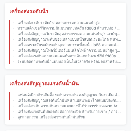
เครื่องส่งระดับน้ํา
เครื่องส่งระดับระดับถังอุตสาหกรรมความแม่นยําสูง
ทรานสดิวเซอร์วัดความดันขนาดกะทัดรัด fd80d สำหรับท่อ / ชุดปั๊ม / ระบบเมมเบรนในอุตสาหกรรมบำบัดน้ำ
เครื่องส่งสัญญาณวัดระดับอุตสาหกรรมความแม่นยำสูง เอาต์พุต 4ma - 20ma DC
เครื่องส่งสัญญาณระดับของเหลวแบบหน้าแปลนระยะไกล ทนทานต่อการกัดกร่อนและความหนืด fd3051ld
เครื่องตรวจจับระดับระดับอุตสาหกรรมที่จมน้ํา ip68 ความแม่นยําสูง
เครื่องส่งสัญญาณโฟลว์มิเตอร์แม่เหล็กไฟฟ้าความแม่นยำสูง รุ่น fdl90 สำหรับของเหลวมีสื่อนำไฟฟ้าในอุตสาหกรรมน้ำ
เครื่องส่งแรงดันแบบคอมแพคต์หลายอินเตอร์เฟซ ซีรีย์ fd80a ที่แม่นยํา สําหรับการจัดส่งน้ําระดับสอง
ระบบติดตามระดับน้ําแบบมองเห็นในเวลาจริง พร้อมจอสําหรับเก็บสารเคมี / ถังน้ํา
เครื่องส่งสัญญาณแรงดันน้ำมัน
แฟลนจ์เดียวด้านติดตั้ง ระดับความดัน ส่งสัญญาณ กันระเบิด สําหรับถัง เรือในอุตสาหกรรมน้ํามันและก๊าซ
เครื่องส่งสัญญาณแรงดันน้ำมันหน้าแปลนระยะไกลแบบป้องกันการระเบิดสำหรับพื้นที่เสี่ยงสูงปิโตรเคมี
เครื่องส่งระดับความดันความแตกต่างที่ได้รับการรับรองจาก Atex 4ma-20madc สําหรับพื้นที่อันตราย
เครื่องส่งแรงดันที่ปลอดภัยต่อการระเบิด สําหรับการเจาะ / การเก็บน้ํามันและก๊าซในอุตสาหกรรมน้ํามัน
อุตสาหกรรม เครื่องส่งความดันน้ํามันก๊าซ