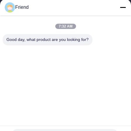
ควบคุมอุตสาหกรรม...
Friend
ลิงค์เร็ว
บ้าน
ผลิตภัณฑ์
7:32 AM
แสดง VR
เกี่ยวกับเรา
ทัวร์โรงงาน
ควบคุมคุณภาพ
Good day, what product are you looking for?
ติดต่อเรา
ขออ้าง
ข่าว
ติดต่อเรา
+86-185 5332 5367
+86-533-3571309
info@frdsensor.com
สิทธิป้ายกํากับ © 2026-2026 Shandong Friend Control System Co., Ltd.. สิทธิ
ทั้งหมดถูกเก็บไว้