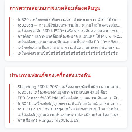
การตรวจสอบสภาพแวดล้อมห้องคลีนรูม
fd820c เครื่องส่งแรงดันความแตกต่างหลายพารามิเตอร์ที่สมาร์ท ปิดเครื่องมือที่ซับซ้อนและจุดปวดในการบํารุงรักษาในสภาพแวดล้อมที่สะอาด
fd820cg -- การแก้ไขปัญหาความดัน, ความไม่มั่นคงของสัญญาณ และการติดตามห้องสะอาด
เครื่องตรวจจับ FRD fd820c เครื่องส่งแรงดันความแตกต่างขนาดเล็กสําหรับห้องสะอาดและระบบ HVAC
การติดตามสภาพแวดล้อมห้องสะอาด สแตนเลส ใส่ Micro 4-20ma/rs485 สําหรับการตรวจสอบทางการแพทย์ / ควัน
เครื่องส่งสัญญาณอุณหภูมิและความชื้นแบบฝัง FD-10c พร้อมฝาครอบแบบ Snap-On, จอภาพสแตนเลสสตีล 316l
เครื่องส่งความชื้นความร้อน ความดันความแตกต่างขนาดเล็กที่ติดตั้ง ด้วยความแม่นยําสูง 4-20ma/rs485 Output
เครื่องส่งแรงดันขีดขีดขีดขีดขีดขีดขีดขีดขีดขีดขีดขีดขีดขีดขีด
ประเภทแฟลนจ์ของเครื่องส่งแรงดัน
Shandong FRD fd3051s เครื่องส่งแรงดันขั้วเดียว ความแม่นยําสูงและความทนทานต่อการกัดกร่อน
fd3051s เครื่องส่งแรงดันอุตสาหกรรมแบบแฟลนจ์เดียว
FRD Sensor fd3051sld เครื่องส่งสัญญาณความดันและระดับของเหลวแบบติดตั้งหน้าแปลน
fd3051s เครื่องส่งสัญญาณความดันเดี่ยวชนิดหน้าแปลน แบบไดอะแฟรมแบน / ชนิดกระบอกเสียบอัจฉริยะ
fd3051sld ประเภท Flange เครื่องส่งแรงดันระยะไกล สําหรับการวัดระดับสื่อระดับสูงสุด
เครื่องส่งสัญญาณความดันแบบหน้าแปลนเดี่ยวพร้อมไดอะแฟรมแบน พร้อมท่อแคปิลลารี ทนต่อการกัดกร่อน ป้องกันการระเบิด ระยะไกล
การเชื่อมต่อ Flanges fd3051sla/LG