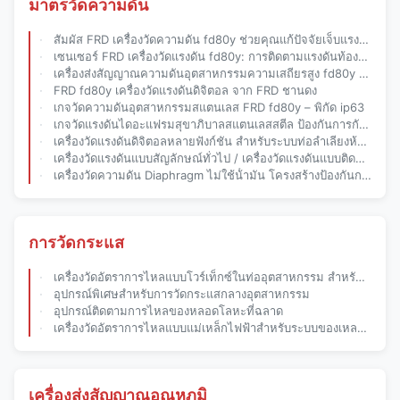
มาตรวัดความดัน
สัมผัส FRD เครื่องวัดความดัน fd80y ช่วยคุณแก้ปัจจัยเจ็บแรงในอุตสาหกรรม
เซนเซอร์ FRD เครื่องวัดแรงดัน fd80y: การติดตามแรงดันท้องถิ่นที่น่าเชื่อถือและการควบคุมที่ประหยัด
เครื่องส่งสัญญาณความดันอุตสาหกรรมความเสถียรสูง fd80y | เซ็นเซอร์ FRD
FRD fd80y เครื่องวัดแรงดันดิจิตอล จาก FRD ชานดง
เกจวัดความดันอุตสาหกรรมสแตนเลส FRD fd80y – พิกัด ip63
เกจวัดแรงดันไดอะแฟรมสุขาภิบาลสแตนเลสสตีล ป้องกันการกัดกร่อน
เครื่องวัดแรงดันดิจิตอลหลายฟังก์ชัน สําหรับระบบท่อลําเลียงห้องปฏิบัติการ
เครื่องวัดแรงดันแบบสัญลักษณ์ทั่วไป / เครื่องวัดแรงดันแบบติดต่อไฟฟ้า
เครื่องวัดความดัน Diaphragm ไม่ใช้น้ํามัน โครงสร้างป้องกันการลดลอย สําหรับอุตสาหกรรมเคมี
การวัดกระแส
เครื่องวัดอัตราการไหลแบบโวร์เท็กซ์ในท่ออุตสาหกรรม สำหรับไอน้ำ ก๊าซ และของเหลว
อุปกรณ์พิเศษสําหรับการวัดกระแสกลางอุตสาหกรรม
อุปกรณ์ติดตามการไหลของหลอดโลหะที่ฉลาด
เครื่องวัดอัตราการไหลแบบแม่เหล็กไฟฟ้าสำหรับระบบของเหลว/สารเคมี/น้ำประปาและระบายน้ำในอุตสาหกรรม
เครื่องส่งสัญญาณอุณหภูมิ