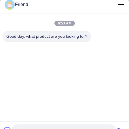
Friend
Relações Rápidas
Casa
Produtos
9:53 AM
Show De RV
Quem Somos
Fábrica
Controle De Qualidade
Good day, what product are you looking for?
Fale Conosco
Pedir Um Orçamento
Notícias
Contacte-Nos
+86-18553325367
+86-533-3571309
info@frdsensor.com
Direitos autorais © 2026-2026 Shandong Friend Control System Co., Ltd..
. Todos os direitos reservados.