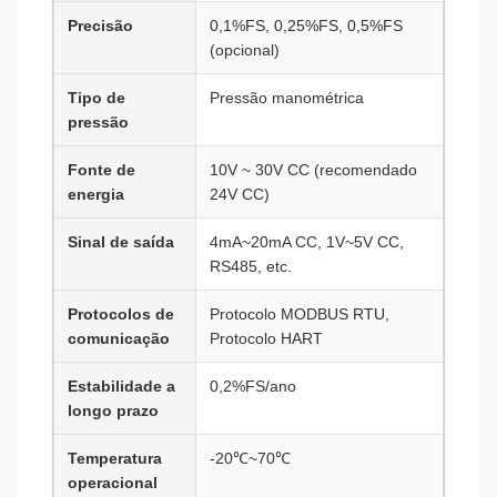
Precisão
0,1%FS, 0,25%FS, 0,5%FS
(opcional)
Tipo de
Pressão manométrica
pressão
Fonte de
10V ~ 30V CC (recomendado
energia
24V CC)
Sinal de saída
4mA~20mA CC, 1V~5V CC,
RS485, etc.
Protocolos de
Protocolo MODBUS RTU,
comunicação
Protocolo HART
Estabilidade a
0,2%FS/ano
longo prazo
Temperatura
-20℃~70℃
operacional