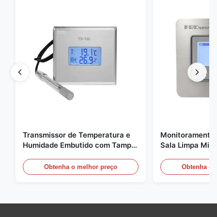
Transmissor de Temperatura e
Monitoramento 
Humidade Embutido com Tampa
Sala Limpa Micr
de Encaixe FD-10C Monitor de
20mA/RS485 pa
Aço Inoxidável 316L
médica / de fu
Obtenha o melhor preço
Obtenha o 