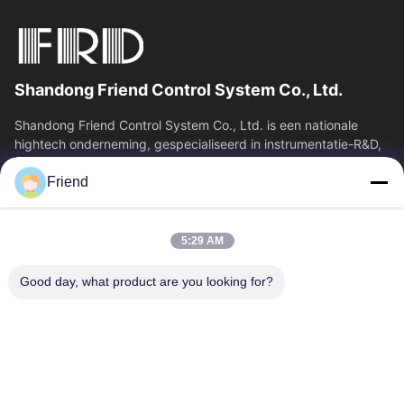
Shandong Friend Control System Co., Ltd.
Shandong Friend Control System Co., Ltd. is een nationale
hightech onderneming, gespecialiseerd in instrumentatie-R&D,
productie en industriële...
Friend
Snelkoppelingen
Thuis
Producten
5:29 AM
VR-Show
Over Ons
Fabrieksreis
Kwaliteitscontrole
Good day, what product are you looking for?
Contacteer Ons
Vraag Een Offerte Aan
Nieuws
Contacteer Ons
+86-18553325367