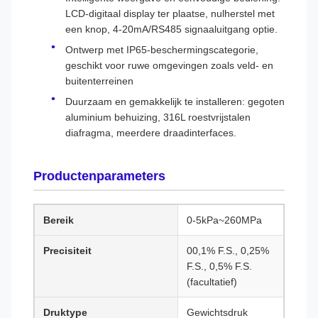
LCD-digitaal display ter plaatse, nulherstel met
een knop, 4-20mA/RS485 signaaluitgang optie.
Ontwerp met IP65-beschermingscategorie,
geschikt voor ruwe omgevingen zoals veld- en
buitenterreinen
Duurzaam en gemakkelijk te installeren: gegoten
aluminium behuizing, 316L roestvrijstalen
diafragma, meerdere draadinterfaces.
Productenparameters
Bereik
0-5kPa~260MPa
Precisiteit
00,1% F.S., 0,25%
F.S., 0,5% F.S.
(facultatief)
Druktype
Gewichtsdruk