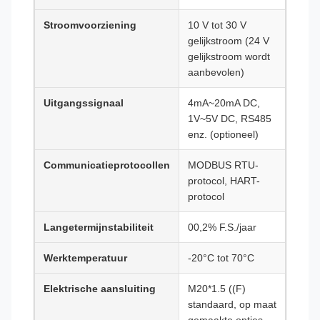
Stroomvoorziening
10 V tot 30 V
gelijkstroom (24 V
gelijkstroom wordt
aanbevolen)
Uitgangssignaal
4mA~20mA DC,
1V~5V DC, RS485
enz. (optioneel)
Communicatieprotocollen
MODBUS RTU-
protocol, HART-
protocol
Langetermijnstabiliteit
00,2% F.S./jaar
Werktemperatuur
-20°C tot 70°C
Elektrische aansluiting
M20*1.5 ((F)
standaard, op maat