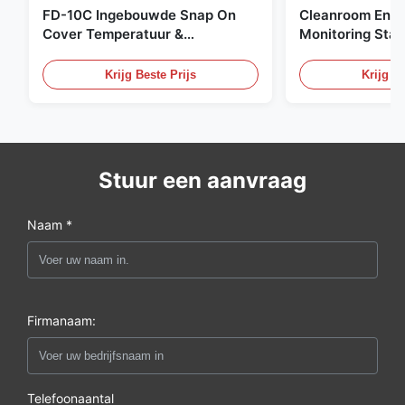
FD-10C Ingebouwde Snap On
Cleanroom Envi
Cover Temperatuur &
Monitoring Stai
Vochtigheid Transmitter 316L
Embedded Micr
roestvrijstalen monitor
20mA/RS485 For
Krijg Beste Prijs
Krijg Be
Fume Detection
Stuur een aanvraag
Naam *
Firmanaam:
Telefoonaantal