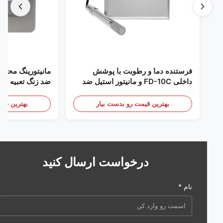
فرستنده دما و رطوبت با پوشش
مانیتورینگ محیطی اتا
داخلی FD-10C و مانیتور استیل ضد
زنگ 316L
mA/RS485
/ دود
بهترین قیمت رو بدست بیار
بهترین قیمت رو 
درخواست ارسال کنید
نام *