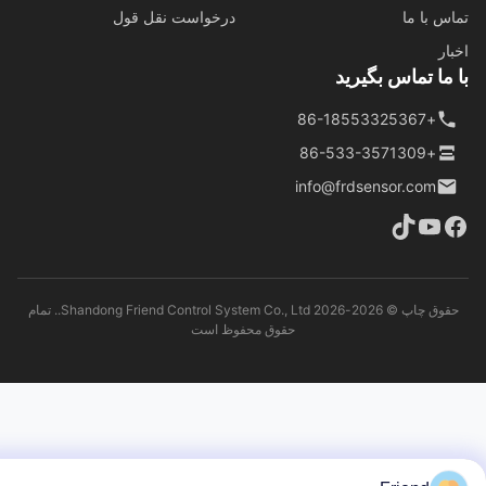
س با ما
درخواست نقل قول
ار
ما تماس بگیرید
+86-18553325367
+86-533-3571309
info@frdsensor.com
حقوق چاپ © 2026-2026 Shandong Friend Control System Co., Ltd.. تمام
حقوق محفوظ است