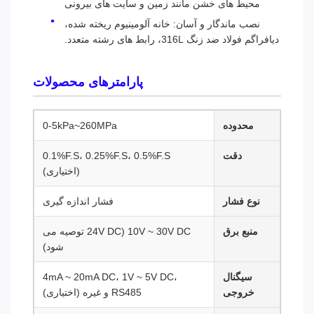
محیط های خشن مانند زمین و سایت های بیرونی
نصب ماندگار و آسان: خانه آلومینیوم ریخته شده،
دیافراگم فولاد ضد زنگ 316L، رابط های رشته متعدد.
پارامترهای محصولات
محدوده
0-5kPa~260MPa
دقت
0.1%F.S، 0.25%F.S، 0.5%F.S
(اختیاری)
نوع فشار
فشار اندازه گیری
منبع برق
10V ~ 30V DC (24V DC توصیه می
شود)
سیگنال
4mA ~ 20mA DC، 1V ~ 5V DC،
خروجی
RS485 و غیره (اختیاری)