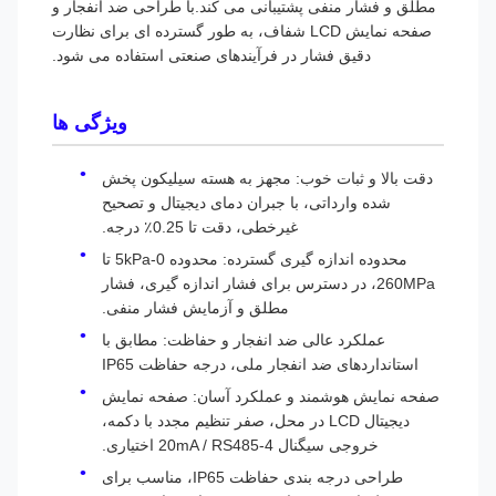
مطلق و فشار منفی پشتیبانی می کند.با طراحی ضد انفجار و
صفحه نمایش LCD شفاف، به طور گسترده ای برای نظارت
دقیق فشار در فرآیندهای صنعتی استفاده می شود.
ویژگی ها
دقت بالا و ثبات خوب: مجهز به هسته سیلیکون پخش
شده وارداتی، با جبران دمای دیجیتال و تصحیح
غیرخطی، دقت تا 0.25٪ درجه.
محدوده اندازه گیری گسترده: محدوده 0-5kPa تا
260MPa، در دسترس برای فشار اندازه گیری، فشار
مطلق و آزمایش فشار منفی.
عملکرد عالی ضد انفجار و حفاظت: مطابق با
استانداردهای ضد انفجار ملی، درجه حفاظت IP65
صفحه نمایش هوشمند و عملکرد آسان: صفحه نمایش
دیجیتال LCD در محل، صفر تنظیم مجدد با دکمه،
خروجی سیگنال 4-20mA / RS485 اختیاری.
طراحی درجه بندی حفاظت IP65، مناسب برای