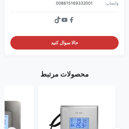
واتساپ:
008615169332001
حالا سوال کنيد
محصولات مرتبط