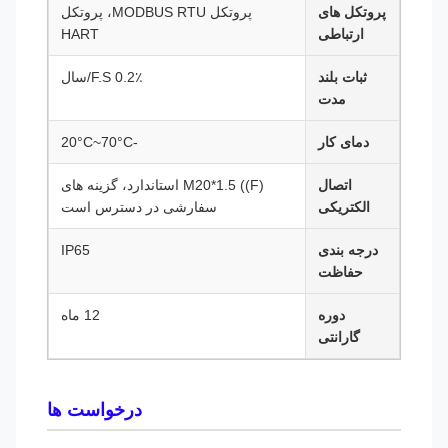
پروتکل های
پروتکل MODBUS RTU، پروتکل
ارتباطی
HART
ثبات بلند
0.2٪ F.S/سال
مدت
دمای کار
-20°C~70°C
اتصال
M20*1.5 ((F) استاندارد، گزینه های
الکتریکی
سفارشی در دسترس است
درجه بندی
IP65
حفاظت
دوره
12 ماه
گارانتی
درخواست ها