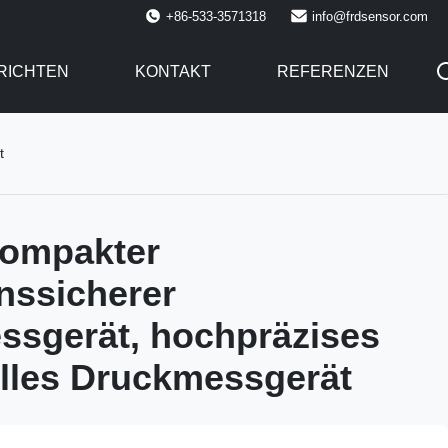
+86-533-3571318
info@frdsensor.com
RICHTEN
KONTAKT
REFERENZEN
t
ompakter
nssicherer
sgerät, hochpräzises
elles Druckmessgerät