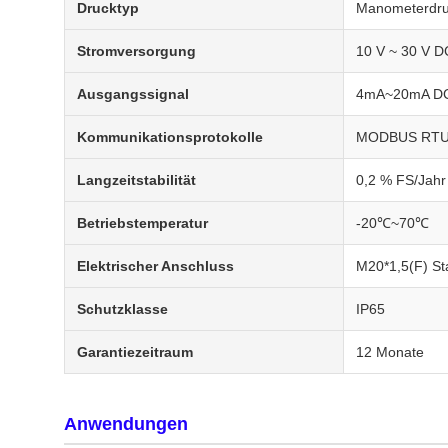
Drucktyp
Manometerdr
Stromversorgung
10 V ~ 30 V D
Ausgangssignal
4mA~20mA DC,
Kommunikationsprotokolle
MODBUS RTU-P
Langzeitstabilität
0,2 % FS/Jahr
Betriebstemperatur
-20℃~70℃
Elektrischer Anschluss
M20*1,5(F) St
Schutzklasse
IP65
Garantiezeitraum
12 Monate
Anwendungen