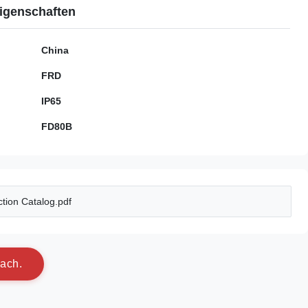
igenschaften
China
FRD
IP65
FD80B
tion Catalog.pdf
a
c
h
.