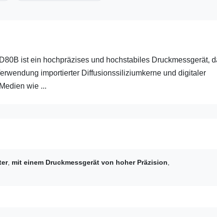
80B ist ein hochpräzises und hochstabiles Druckmessgerät, d
rwendung importierter Diffusionssiliziumkerne und digitaler
Medien wie ...
ter
,
mit einem Druckmessgerät von hoher Präzision
,