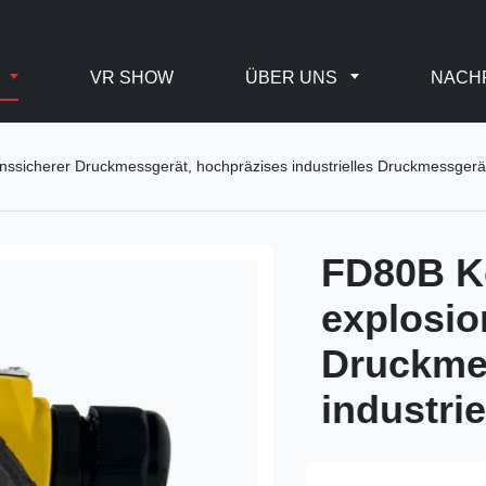
E
VR SHOW
ÜBER UNS
NACH
ssicherer Druckmessgerät, hochpräzises industrielles Druckmessgerä
FD80B K
explosio
Druckmes
industri