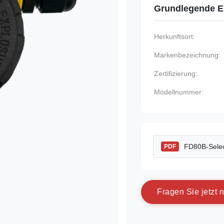
Grundlegende E
Herkunftsort:
Markenbezeichnung:
Zertifizierung:
Modellnummer:
FD80B-Selec
PDF
F
r
a
g
e
n
S
i
e
j
e
t
z
t
n