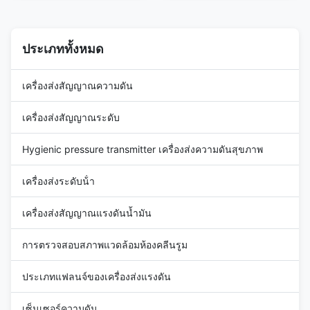
measurement device for liquid
industrial pipelines. It
and gas media in industrial
accurately detects the flow
scenarios; equipped with a
rate of steam, gas and liquid
pointer scale display for
media, and is equipped with a
ประเภททั้งหมด
intuitive reading, its ...
digital display meter ...
เครื่องส่งสัญญาณความดัน
เครื่องส่งสัญญาณระดับ
Hygienic pressure transmitter เครื่องส่งความดันสุขภาพ
เครื่องส่งระดับน้ํา
เครื่องส่งสัญญาณแรงดันน้ำมัน
การตรวจสอบสภาพแวดล้อมห้องคลีนรูม
ประเภทแฟลนจ์ของเครื่องส่งแรงดัน
เซ็นเซอร์ความดัน