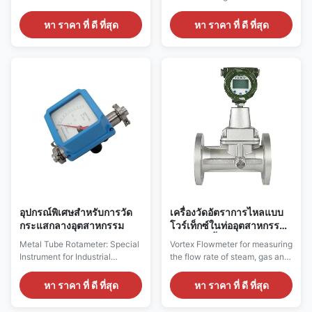
อุตสาหกรรม
Industrial Fluid/Chemical/Water
Medium Flow Intelligent
Supply & Drainage Systems
Monitoring Instrument This
หา ราคา ที่ ดี ที่สุด
หา ราคา ที่ ดี ที่สุด
FDL90 Electromagnetic
smart metal tube rotameter
flowmeter is manufactured
combines the traditional float
according to Faraday's law of
measurement principle with
electromagnetic induction. It is
intelligent digital display
used to measure the volume
technology, supporting pointer
flow of conductive liquid in the
+ digital dual-screen
pipeline. The electromag...
synchronous display of flow ...
อุปกรณ์พิเศษสําหรับการวัด
เครื่องวัดอัตราการไหลแบบ
กระแสกลางอุตสาหกรรม
โวร์เท็กซ์ในท่ออุตสาหกรรม
สำหรับไอน้ำ ก๊าซ และ
Metal Tube Rotameter: Special
Vortex Flowmeter for measuring
ของเหลว
Instrument for Industrial
the flow rate of steam, gas and
Medium Flow Measurement
liquid media in industrial
This metal tube rotameter
pipelines This Vortex
หา ราคา ที่ ดี ที่สุด
หา ราคา ที่ ดี ที่สุด
works based on the float lifting
Flowmeter is a dedicated flow
principle, and is a flow
measurement device for