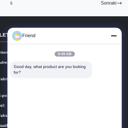
Sonraki
5
İLETİŞİM DETAYLARI
Friend
nternet sitesi:
frdsensor.com
8:49 AM
Adres:
No.9009, Qinglongshan Yolu, Yeni ve Yüksek Teknoloji
Good day, what product are you looking 
Alanı, Zibo Şehri, Shandong Eyaleti
for?
Fabrika:
No.9009, Qinglongshan Yolu, Yeni ve Yüksek Teknoloji
Alanı, Zibo Şehri, Shandong Eyaleti
E-posta:
info@frdsensor.com
el:
+86-185 5332 5367
Faksla.:
+86-533-3571309
aatler:
08:00-17:00