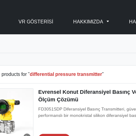
VR GÖSTERISI
HAKKIMIZDA
HA
0
products for "
differential pressure transmitter
"
Evrensel Konut Diferansiyel Basınç V
Ölçüm Çözümü
FD3051SDP Diferansiyel Basınç Transmitteri, güveni
performanslı bir monokristal silikon diferansiyel bası