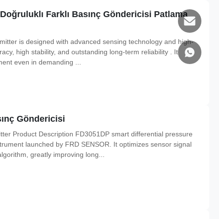
 Doğruluklı Farklı Basınç Göndericisi Patlama
nsmitter is designed with advanced sensing technology and high-
cy, high stability, and outstanding long-term reliability . It
ment even in demanding ...
ınç Göndericisi
ter Product Description FD3051DP smart differential pressure
nstrument launched by FRD SENSOR. It optimizes sensor signal
gorithm, greatly improving long...