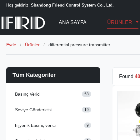
Hoş geldiniz.
Shandong Friend Control System Co., Ltd.
ANA SAYFA
ÜRÜNLER
Evde
/
Ürünler
/
differential pressure transmitter
Tüm Kategoriler
Found
4
Basınç Verici
58
Seviye Göndericisi
19
hijyenik basınç verici
9