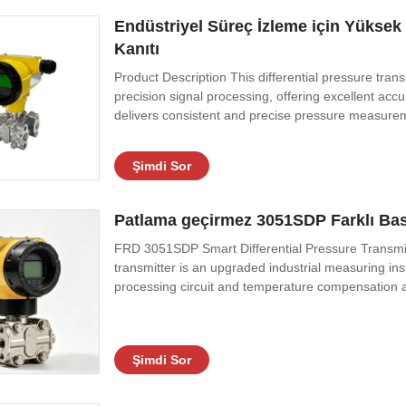
Endüstriyel Süreç İzleme için Yüksek
Kanıtı
Product Description This differential pressure tra
precision signal processing, offering excellent accura
delivers consistent and precise pressure measure
Şimdi Sor
Patlama geçirmez 3051SDP Farklı Bas
FRD 3051SDP Smart Differential Pressure Transmit
transmitter is an upgraded industrial measuring i
processing circuit and temperature compensation al
Şimdi Sor