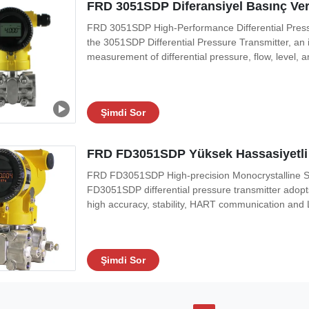
FRD 3051SDP Diferansiyel Basınç Veric
FRD 3051SDP High-Performance Differential Press
the 3051SDP Differential Pressure Transmitter, an i
measurement of differential pressure, flow, level, 
Şimdi Sor
FRD FD3051SDP Yüksek Hassasiyetli Mo
FRD FD3051SDP High-precision Monocrystalline Sil
FD3051SDP differential pressure transmitter adopt
high accuracy, stability, HART communication and L
Şimdi Sor