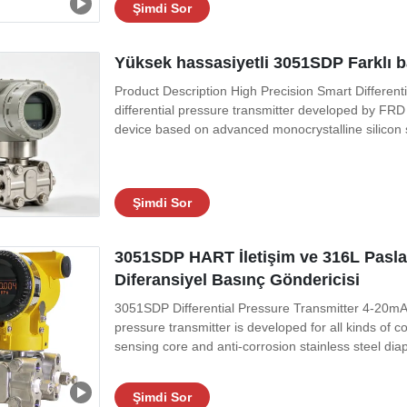
Şimdi Sor
Yüksek hassasiyetli 3051SDP Farklı b
Product Description High Precision Smart Differen
differential pressure transmitter developed by FR
device based on advanced monocrystalline silicon se
Şimdi Sor
3051SDP HART İletişim ve 316L Pasla
Diferansiyel Basınç Göndericisi
3051SDP Differential Pressure Transmitter 4-20
pressure transmitter is developed for all kinds of 
sensing core and anti-corrosion stainless steel diap
Şimdi Sor