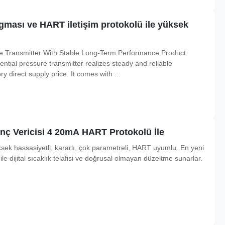
ması ve HART iletişim protokolü ile yüksek
re Transmitter With Stable Long-Term Performance Product
tial pressure transmitter realizes steady and reliable
ry direct supply price. It comes with ...
ınç Vericisi 4 20mA HART Protokolü İle
yüksek hassasiyetli, kararlı, çok parametreli, HART uyumlu. En yeni
 ile dijital sıcaklık telafisi ve doğrusal olmayan düzeltme sunarlar.