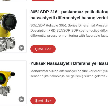
3051SDP 316L paslanmaz çelik diafrag
hassasiyetli diferansiyel basınç verici
3051SDP Reliable 3051 Series Differential Pressu
Description FRD SENSOR SDP cost-effective differen
differential pressure monitoring with favorable facto
Şimdi Sor
Yüksek Hassasiyetli Diferansiyel Bas
Monokristal silikon diferansiyel basınç vericileri: 
sensör dijital teknolojisi ve gelişmiş silikon çekirdek
Şimdi Sor