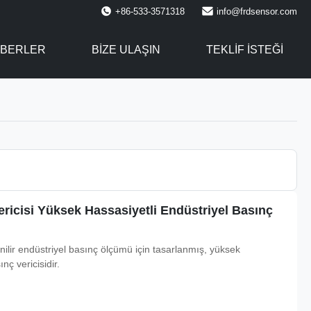
+86-533-3571318
info@frdsensor.com
BERLER
BIZE ULAŞIN
TEKLIF ISTEĞI
ericisi Yüksek Hassasiyetli Endüstriyel Basınç
lir endüstriyel basınç ölçümü için tasarlanmış, yüksek
nç vericisidir.