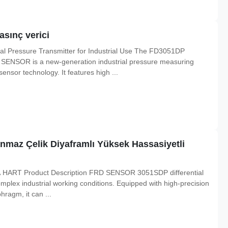
asınç verici
tial Pressure Transmitter for Industrial Use The FD3051DP
D SENSOR is a new-generation industrial pressure measuring
nsor technology. It features high ...
nmaz Çelik Diyaframlı Yüksek Hassasiyetli
mA HART Product Description FRD SENSOR 3051SDP differential
complex industrial working conditions. Equipped with high-precision
hragm, it can ...