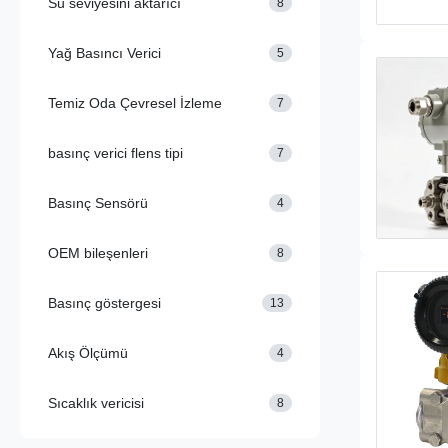
Su seviyesini aktarıcı
8
Yağ Basıncı Verici
5
Temiz Oda Çevresel İzleme
7
basınç verici flens tipi
7
Basınç Sensörü
4
OEM bileşenleri
8
Basınç göstergesi
13
Akış Ölçümü
4
Sıcaklık vericisi
8