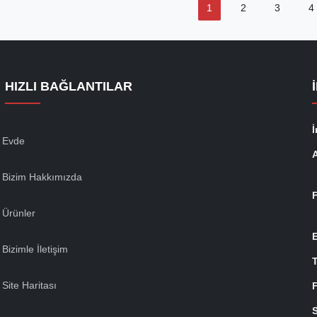
1
2
3
4
HIZLI BAĞLANTILAR
İ
Evde
Bizim Hakkımızda
Ürünler
Bizimle İletişim
T
Site Haritası
S