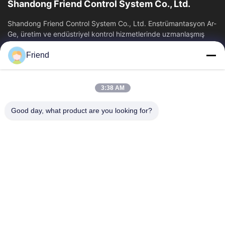
Shandong Friend Control System Co., Ltd.
Shandong Friend Control System Co., Ltd. Enstrümantasyon Ar-
Ge, üretim ve endüstriyel kontrol hizmetlerinde uzmanlaşmış
ulusal bir yüksek teknoloji...
Friend
Hızlı Bağlantılar
Ana Sayfa
Ürünler
3:38 AM
VR Gösterisi
Hakkımızda
Fabrika Turu
Kalite Kontrol
Good day, what product are you looking for?
Bize Ulaşın
Teklif Isteği
Haberler
Bizimle İletişim
+86-185 5332 5367
+86-533-3571309
info@frdsensor.com