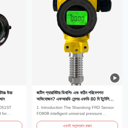
ারঃ উচ্চ
জটিল প্যারামিটার ডিবাগিং এবং কঠিন পরিবেশগত
াধান
অভিযোজন? এফআরডি সেন্সর এফডি 80 বি ইন্টেলিজেন্ট
ইউনিভার্সাল চাপ ট্রান্সমিটার আপনাকে শিল্পের বোতল ঘা
3051ST
1. Introduction The Shandong FRD Sensor
অতিক্রম করতে সহায়তা করে
 for
FD80B intelligent universal pressure
transmitter is a...
এখনই অনুসন্ধান করুন