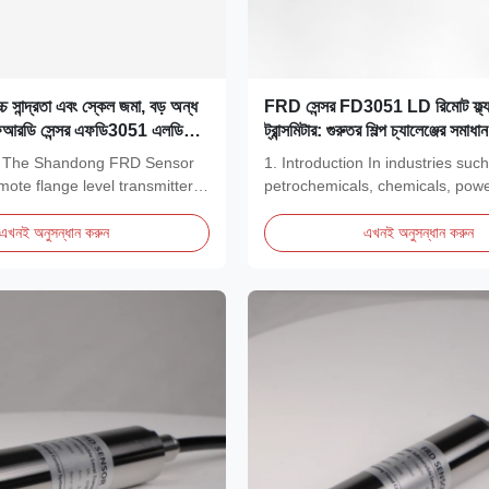
্চ সান্দ্রতা এবং স্কেল জমা, বড় অন্ধ
FRD সেন্সর FD3051 LD রিমোট ফ্ল্যা
ফআরডি সেন্সর এফডি3051 এলডি
ট্রান্সমিটার: গুরুতর শিল্প চ্যালেঞ্জের সমাধান
ভেল ট্রান্সমিটার লেভেল পরিমাপের
on The Shandong FRD Sensor
1. Introduction In industries suc
ন করে
te flange level transmitter is
petrochemicals, chemicals, pow
generation, and...
এখনই অনুসন্ধান করুন
এখনই অনুসন্ধান করুন