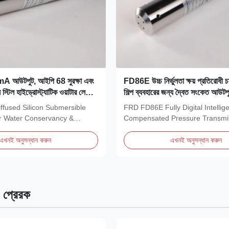
আউটপুট, আইপি 68 সুরক্ষা এবং
FD86E উচ্চ নির্ভুলতা ক্ষয় প্রতিরোধী চাপ
্টিল হাইড্রোস্ট্যাটিক ওয়াটার লেভেল
শিল্প ব্যবহারের জন্য দ্বৈত সংকেত আউটপুট
 লেভেল ট্রান্সমিটার
fused Silicon Submersible
FRD FD86E Fully Digital Intellig
or Water Conservancy &
Compensated Pressure Transmi
ent...
high-performance...
এখনই অনুসন্ধান করুন
এখনই অনুসন্ধান করুন
প প্রেরক