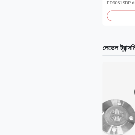
FD3051SDP diff
is a...
লেভেল ট্রান্সম