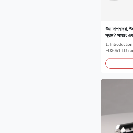
উচ্চ তাপমাত্রা, উচ
স্থান? শানডং এ
রিমোট ফ্ল্যাঞ্জ লে
1. Introducti
সমস্যাগুলি সমাধা
FD3051 LD remo
an...