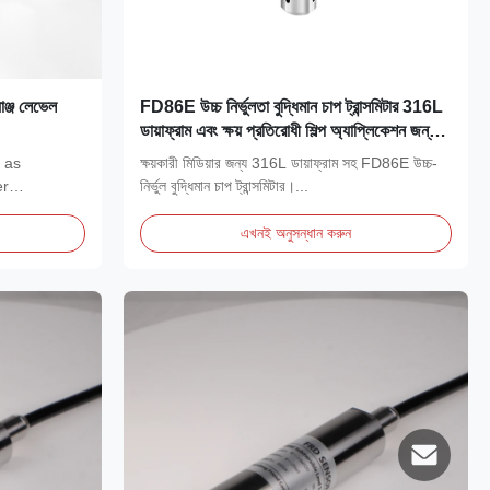
ঞ্জ লেভেল
FD86E উচ্চ নির্ভুলতা বুদ্ধিমান চাপ ট্রান্সমিটার 316L
ডায়াফ্রাম এবং ক্ষয় প্রতিরোধী শিল্প অ্যাপ্লিকেশন জন্য
হার্ট প্রোটোকল সঙ্গে
h as
ক্ষয়কারী মিডিয়ার জন্য 316L ডায়াফ্রাম সহ FD86E উচ্চ-
er
নির্ভুল বুদ্ধিমান চাপ ট্রান্সমিটার।...
এখনই অনুসন্ধান করুন