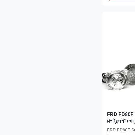
FRD FD80F 316L
চাপ ট্রান্সমিটার খাদ
মান এবং উচ্চ নির্ভ
FRD FD80F Sta