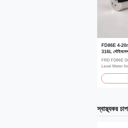
FD86E 4-20mA 
316L স্টেইনলেস স
সেন্সর সহ ডুবযোগ্য
FRD FD86E Dif
Level Meter f
Sewage Treatm
স্বাস্থ্যকর চা