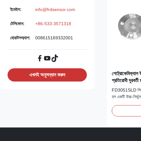
ইমেইল:
info@frdsensor.com
টেলিফোন:
+86-533-3571318
হোয়াটসঅ্যাপ:
008615169332001
পেট্রোকেমিক্যাল উ
এখনই অনুসন্ধান করুন
প্রতিরোধী দূরবর্তী ফ্
FD3051SLD সিরিজ রি
হল একটি উচ্চ-নির্ভু
পরিমাপের জন্য মাল্
প্রোটোকলের সাথে সঙ্