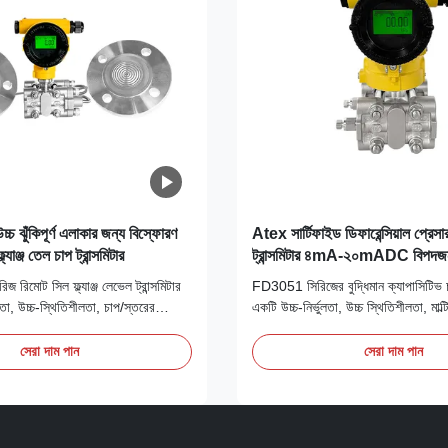
চ্চ ঝুঁকিপূর্ণ এলাকার জন্য বিস্ফোরণ
Atex সার্টিফাইড ডিফারেন্সিয়াল প্রেস
ল্যাঞ্জ তেল চাপ ট্রান্সমিটার
ট্রান্সমিটার ৪mA-২০mADC বিপদজন
মোট সিল ফ্ল্যাঞ্জ লেভেল ট্রান্সমিটার
FD3051 সিরিজের বুদ্ধিমান ক্যাপাসিটিভ চাপ
লতা, উচ্চ-স্থিতিশীলতা, চাপ/স্তরের
একটি উচ্চ-নির্ভুলতা, উচ্চ স্থিতিশীলতা, মাল্ট
টি-প্যারামিটার পণ্য এবং এটি HART
ডিফারেনশিয়াল চাপ পরিমাপ পণ্য, HART
গতিপূর্ণ।
সেরা দাম পান
সেরা দাম পান