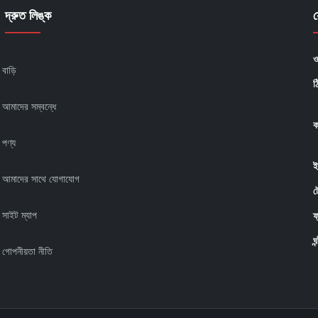
দ্রুত লিঙ্ক
য
ও
বাড়ি
ঠ
আমাদের সম্বন্ধে
ক
পণ্য
ই
আমাদের সাথে যোগাযোগ
ট
সাইট ম্যাপ
ফ
ঘ
গোপনীয়তা নীতি