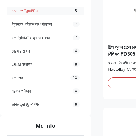
তেল চাপ ট্রান্সমিটার
5
ক্লিনরুম পরিবেশগত পর্যবেক্ষণ
7
চাপ ট্রান্সমিটার ফ্ল্যাঞ্জের ধরন
7
শিল্প গ্যাস তেল চাপ
প্রেসার সেন্সর
4
সিলিকন FD30
ক্ষয়-প্রতিরোধী ডায
OEM উপাদান
8
Hastelloy C, ইত্যা
বিচ্ছিন্নতার জন্য স
চাপ গেজ
13
মিডিয়াতে হাইড্রোজ
ক্ষয়কারী উপাদানগুল
প্রবাহ পরিমাপ
4
তাপমাত্রা ট্রান্সমিটার
8
Mr. Info