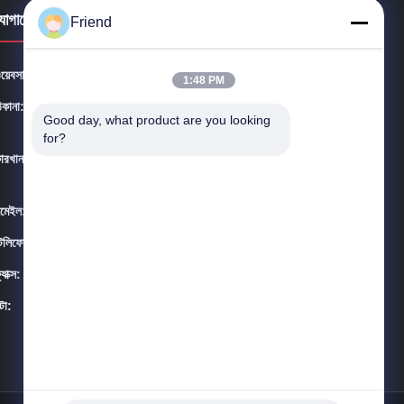
োগাযোগের ঠিকানা
Friend
য়েবসাইট:
frdsensor.com
1:48 PM
িকানা:
না, না।9009,চিংলংশান রোড, নিউ অ্যান্ড হাই-টেক এরিয়া, জিবো সিটি, শান
Good day, what product are you looking 
ডং প্রদেশ
for?
ারখানা:
না, না।9009,চিংলংশান রোড, নিউ অ্যান্ড হাই-টেক এরিয়া, জিবো সিটি, শান
ডং প্রদেশ
মেইল:
info@frdsensor.com
েলিফোন:
+86-185 5332 5367
্যাক্স:
+86-533-3571309
ন্টা:
08:00-17:00