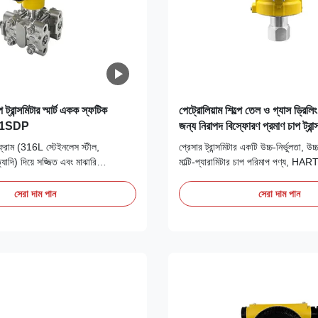
 ট্রান্সমিটার স্মার্ট একক স্ফটিক
পেট্রোলিয়াম শিল্পে তেল ও গ্যাস ড্রিলি
51SDP
জন্য নিরাপদ বিস্ফোরণ প্রমাণ চাপ ট্রান্
়াফ্রাম (316L স্টেইনলেস স্টীল,
প্রেসার ট্রান্সমিটার একটি উচ্চ-নির্ভুলতা, উচ
দি) দিয়ে সজ্জিত এবং মাঝারি
মাল্টি-প্যারামিটার চাপ পরিমাপ পণ্য, H
িলিকন তেল দিয়ে ভরা, এটি তেল ও গ্যাস
নির্ভরযোগ্য বিস্ফোরণ-প্রমাণ কাঠামো ডিজাইন
েন সালফাইড, অ্যাসিড এবং ক্ষারগুলির মতো
এবং বিস্তৃত পরিসর, তরল চাপের নির্ভুলতা প
সেরা দাম পান
সেরা দাম পান
ি থেকে ক্ষয় প্রতিরোধ করে।
উপযুক্ত।