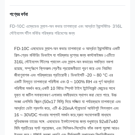
পণ্যের বর্ণনা
FD-10C এম্বেডেড স্ন্যাপ-অন কভার তাপমাত্রা এবং আর্দ্রতা ট্রান্সমিটার∙ 316L
স্টেইনলেস স্টীল মনিটর পরিষ্কার পরিবেশের জন্য
FD-10C এমবেডেড স্ন্যাপ-অন কভার তাপমাত্রা ও আর্দ্রতা ট্রান্সমিটার একটি
শিল্প-গ্রেড মনিটরিং ডিভাইস যা পরিষ্কার দৃশ্যের জন্য কাস্টমাইজড।এটিতে
316L স্টেইনলেস স্টিলের প্যানেল এবং স্ন্যাপ-অন কভারের সমন্বিত নকশা
রয়েছে, সম্পূর্ণরূপে ক্লিনরুম শ্রেণীর প্রয়োজনীয়তা পূরণ করে এবং নিয়মিত
জীবাণুনাশক এবং পরিষ্কারের প্রতিরোধী। ডিভাইসটি -20 ~ 80 °C এর
একটি বিস্তৃত তাপমাত্রা পরিসীমা এবং 0 ~ 100% RH এর পূর্ণ আর্দ্রতা
পরিসীমা সমর্থন করে,একটি 10 মিটার স্প্লিট টাইপ ইন্টেলিজেন্ট জোন্ডের সাথে
যুক্ত যা জটিল সনাক্তকরণ এলাকায় নমনীয়ভাবে স্থাপন করা যেতে পারে. উচ্চ
সংজ্ঞা এলসিডি স্ক্রিন (50x17 মিমি) দিয়ে সজ্জিত যা পর্যায়ক্রমে তাপমাত্রা এবং
আর্দ্রতা ডেটা প্রদর্শন করে, এটি 4-20mA স্ট্যান্ডার্ড আউটপুট সিগন্যাল এবং
16 ~ 30VDC পাওয়ার সাপ্লাই সমর্থন করে,দ্রুত সংযোগকারী মাধ্যমে
সুবিধাজনক তারের সঙ্গে. এমবেডেড ইনস্টলেশনের জন্য শুধুমাত্র 92x87x40
মিমি প্রাচীরের স্লট প্রয়োজন, এবং সিলিকন-সিলেটেড ফাঁক নকশা সুরক্ষা আরও
উন্নত করে। IP65 সুরক্ষা শ্রেণি এবং দীর্ঘমেয়াদী অপারেশন স্থিতিশীলতার