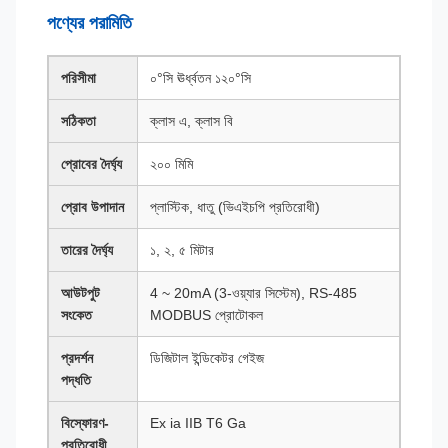
পণ্যের পরামিতি
পরিসীমা
০°সি ঊর্ধ্বতন ১২০°সি
সঠিকতা
ক্লাস এ, ক্লাস বি
প্রোবের দৈর্ঘ্য
২০০ মিমি
প্রোব উপাদান
প্লাস্টিক, ধাতু (ভিএইচপি প্রতিরোধী)
তারের দৈর্ঘ্য
১, ২, ৫ মিটার
আউটপুট
4 ~ 20mA (3-ওয়্যার সিস্টেম), RS-485
সংকেত
MODBUS প্রোটোকল
প্রদর্শন
ডিজিটাল ইন্ডিকেটর গেইজ
পদ্ধতি
বিস্ফোরণ-
Ex ia IIB T6 Ga
প্রতিরোধী