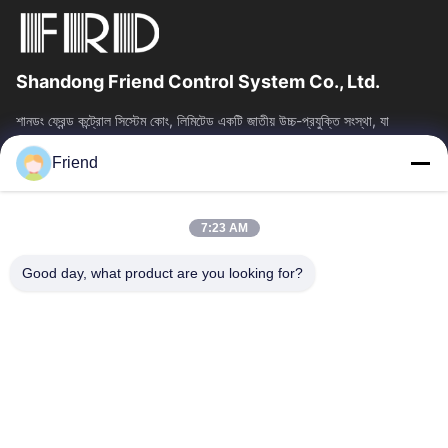
Shandong Friend Control System Co., Ltd.
শানডং ফ্রেন্ড কন্ট্রোল সিস্টেম কোং, লিমিটেড একটি জাতীয় উচ্চ-প্রযুক্তি সংস্থা, যা
ইন্সট্রুমেন্টেশন R&D, উত্পাদন এবং শিল্প নিয়ন্ত্রণ...
Friend
দ্রুত লিঙ্ক
বাড়ি
পণ্য
7:23 AM
VR প্রদর্শন
আমাদের সম্পর্কে
কারখানা ভ্রমণ
মান নিয়ন্ত্রণ
Good day, what product are you looking for?
আমাদের সাথে যোগাযোগ করুন
উদ্ধৃতির জন্য আবেদন
খবর
আমাদের সাথে যোগাযোগ
+86-18553325367
+86-533-3571309