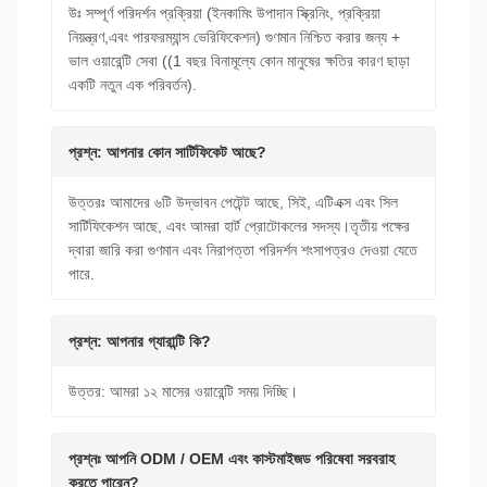
উঃ সম্পূর্ণ পরিদর্শন প্রক্রিয়া (ইনকামিং উপাদান স্ক্রিনিং, প্রক্রিয়া
নিয়ন্ত্রণ,এবং পারফরম্যান্স ভেরিফিকেশন) গুণমান নিশ্চিত করার জন্য +
ভাল ওয়ারেন্টি সেবা ((1 বছর বিনামূল্যে কোন মানুষের ক্ষতির কারণ ছাড়া
একটি নতুন এক পরিবর্তন).
প্রশ্ন: আপনার কোন সার্টিফিকেট আছে?
উত্তরঃ আমাদের ৬টি উদ্ভাবন পেটেন্ট আছে, সিই, এটিএক্স এবং সিল
সার্টিফিকেশন আছে, এবং আমরা হার্ট প্রোটোকলের সদস্য।তৃতীয় পক্ষের
দ্বারা জারি করা গুণমান এবং নিরাপত্তা পরিদর্শন শংসাপত্রও দেওয়া যেতে
পারে.
প্রশ্ন: আপনার গ্যারান্টি কি?
উত্তর: আমরা ১২ মাসের ওয়ারেন্টি সময় দিচ্ছি।
প্রশ্নঃ আপনি ODM / OEM এবং কাস্টমাইজড পরিষেবা সরবরাহ
করতে পারেন?