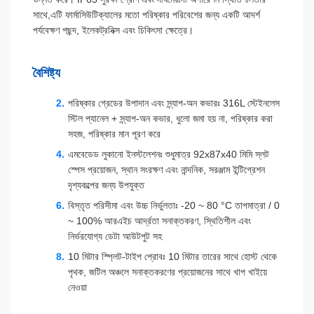
সাথে,এটি ফার্মাসিউটিক্যালের মতো পরিষ্কার পরিবেশের জন্য একটি আদর্শ
পর্যবেক্ষণ পছন্দ, ইলেকট্রনিক্স এবং চিকিৎসা ক্ষেত্রে।
বৈশিষ্ট্য
পরিষ্কার গ্রেডের উপাদান এবং স্ন্যাপ-অন কভারঃ 316L স্টেইনলেস
স্টিল প্যানেল + স্ন্যাপ-অন কভার, ধুলো জমা হয় না, পরিষ্কার করা
সহজ, পরিষ্কার মান পূরণ করে
এমবেডেড লুকানো ইনস্টলেশনঃ শুধুমাত্র 92x87x40 মিমি স্লট
স্পেস প্রয়োজন, স্থান সংরক্ষণ এবং নান্দনিক, সরঞ্জাম ইন্টিগ্রেশন
দৃশ্যকল্পের জন্য উপযুক্ত
বিস্তৃত পরিসীমা এবং উচ্চ নির্ভুলতাঃ -20 ~ 80 °C তাপমাত্রা / 0
~ 100% আরএইচ আর্দ্রতা সনাক্তকরণ, স্থিতিশীল এবং
নির্ভরযোগ্য ডেটা আউটপুট সহ
10 মিটার স্প্লিট-টাইপ প্রোবঃ 10 মিটার তারের সাথে হোস্ট থেকে
পৃথক, জটিল অঞ্চলে সনাক্তকরণের প্রয়োজনের সাথে খাপ খাইয়ে
নেওয়া