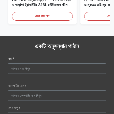
ও আর্দ্রতা ট্রান্সমিটার 316L স্টেইনলেস স্টীল
এম্বেডেড মাইক্রো
মনিটর
মেডিকেল / ধোঁয়া সনাক
সেরা দাম পান
সেরা 
একটি অনুসন্ধান পাঠান
নাম *
কোমপানির নাম :
ফোন নম্বর