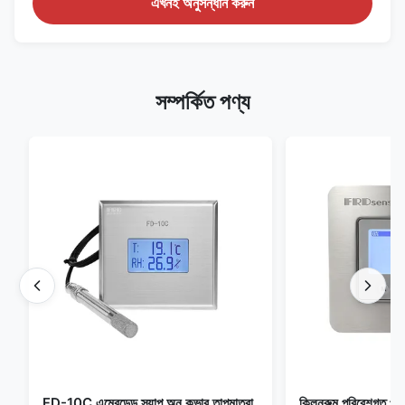
এখনই অনুসন্ধান করুন
সম্পর্কিত পণ্য
FD-10C এম্বেডেড স্ন্যাপ অন কভার তাপমাত্রা
ক্লিনরুম পরিবেশগত পর্যব