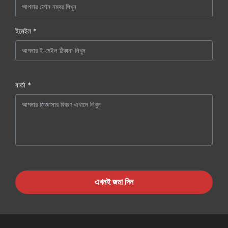
ইমেইল *
বার্তা *
এখনই জমা দিন