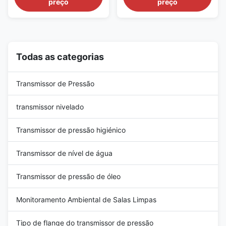
preço
preço
principle, and is a flow
measurement device for
measurement device for liquid
industrial pipelines. It
and gas media in industrial
accurately detects the flow
scenarios; equipped with a
rate of steam, gas and liquid
pointer scale display for
media, and is equipped with a
intuitive reading, its ...
digital display meter ...
Todas as categorias
Transmissor de Pressão
transmissor nivelado
Transmissor de pressão higiénico
Transmissor de nível de água
Transmissor de pressão de óleo
Monitoramento Ambiental de Salas Limpas
Tipo de flange do transmissor de pressão