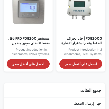
equipment operation stability.
By simultaneously capturing ...
...
FD820CG | حل انجراف
مستشعر FRD FD820C ناقل
الضغط وعدم استقرار الإشارة
ضغط تفاضلي صغير مضمن
وتحديات مراقبة غرف الأبحاث
للغرف النظيفة وأنظمة HVAC
1. Product Introduction In
1. Product Introduction In
cleanrooms, HVAC systems,
cleanrooms, HVAC systems,
medical equipment,
laboratories, medical
laboratories, semiconductor
environments, semiconductor
احصل على أفضل سعر
احصل على أفضل سعر
manufacturing, and industrial
manufacturing, and smart
ventilation systems, accurate
building applications, stable
measurement of micro
micro differential pressure
differential pressure is essential
monitoring plays a critical role
for environmental control,
in airflow control,
airflow management, and
environmental safety, and
جميع الفئات
equipment operation stability.
equipment operation
...
efficiency. The ...
جهاز إرسال الضغط