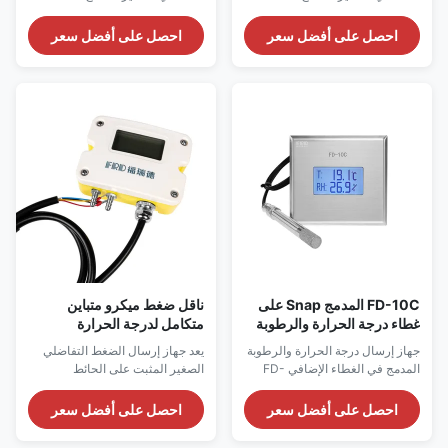
الطبي/الكشف عن الأبخرة
للكشف عن الضغط التفاضلي
للكشف عن الضغط التفاضلي
الصغير في بيئات التطبيقات الحرجة.
الصغير في بيئات التطبيقات الحرجة.
احصل على أفضل سعر
احصل على أفضل سعر
التكنولوجيا الرقمية المستخدمة في
التكنولوجيا الرقمية المستخدمة في
هذا المنتج هي أحدث نتيجة تطبيقية
هذا المنتج هي أحدث نتيجة تطبيقية
في مجال تصنيع أجهزة الاستشعار.
في مجال تصنيع أجهزة الاستشعار.
FD-10C المدمج Snap على
ناقل ضغط ميكرو متباين
غطاء درجة الحرارة والرطوبة
متكامل لدرجة الحرارة
جهاز إرسال 316L مراقبة
والرطوبة والضغط
جهاز إرسال درجة الحرارة والرطوبة
يعد جهاز إرسال الضغط التفاضلي
الفولاذ المقاوم للصدأ
المدمج في الغطاء الإضافي FD-
الصغير المثبت على الحائط
10C هو جهاز مراقبة من الدرجة
FD820CG جهازًا عالي الأداء
الصناعية مخصص للسيناريوهات
مخصصًا للكشف عن الضغط
احصل على أفضل سعر
احصل على أفضل سعر
النظيفة.
التفاضلي الصغير في بيئات
التطبيقات الحرجة.