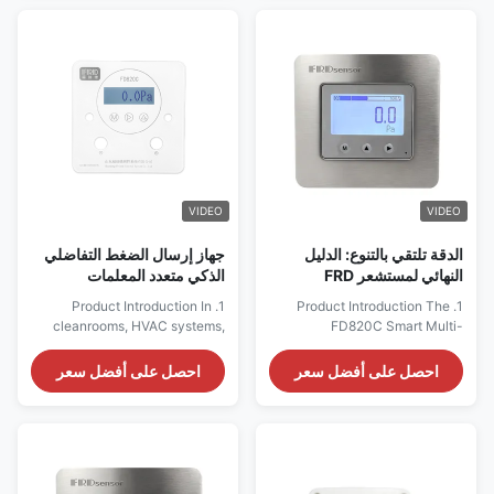
VIDEO
VIDEO
الدقة تلتقي بالتنوع: الدليل
جهاز إرسال الضغط التفاضلي
النهائي لمستشعر FRD
الذكي متعدد المعلمات
FD820C ذكي متعدد المعلمات
FD820C ينهي المعدات
1. Product Introduction In
1. Product Introduction The
ناقل الضغط التفاضلي
المعقدة ونقاط الألم في الصيانة
cleanrooms, HVAC systems,
FD820C Smart Multi-
في البيئات النظيفة
medical equipment,
Parameter Differential Pressure
laboratories, semiconductor
Transmitter represents the
احصل على أفضل سعر
احصل على أفضل سعر
manufacturing, and industrial
pinnacle of modern industrial
ventilation systems, accurate
measurement technology,
measurement of micro
engineered specifically to
differential pressure is essential
address the complex
for environmental control,
monitoring needs of advanced
airflow management, and
process control environments.