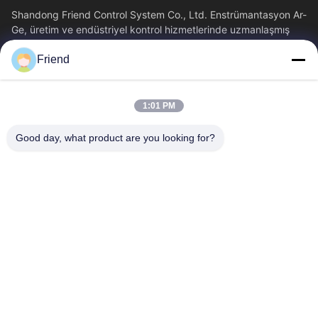
Shandong Friend Control System Co., Ltd. Enstrümantasyon Ar-
Ge, üretim ve endüstriyel kontrol hizmetlerinde uzmanlaşmış
ulusal bir yüksek teknoloji...
Friend
Hızlı Bağlantılar
Ana Sayfa
Ürünler
1:01 PM
VR Gösterisi
Hakkımızda
Fabrika Turu
Kalite Kontrol
Good day, what product are you looking for?
Bize Ulaşın
Teklif Isteği
Haberler
Bizimle İletişim
+86-18553325367
+86-533-3571309
info@frdsensor.com