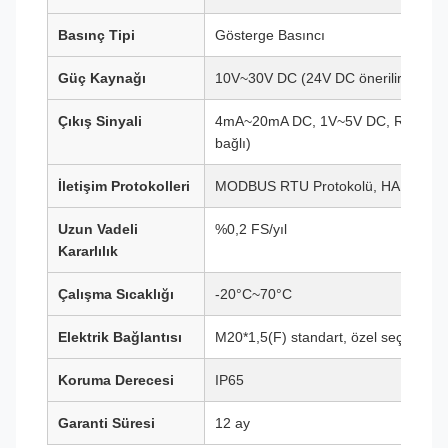
Basınç Tipi
Gösterge Basıncı
Güç Kaynağı
10V~30V DC (24V DC önerilir)
Çıkış Sinyali
4mA~20mA DC, 1V~5V DC, RS485, vb
bağlı)
İletişim Protokolleri
MODBUS RTU Protokolü, HART Prot
Uzun Vadeli
%0,2 FS/yıl
Kararlılık
Çalışma Sıcaklığı
-20°C~70°C
Elektrik Bağlantısı
M20*1,5(F) standart, özel seçenekle
Koruma Derecesi
IP65
Garanti Süresi
12 ay