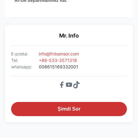
Ar-Ge departmanımız var.
Mr. Info
E-posta:
info@frdsensor.com
Tel:
+86-533-3571318
whatsapp:
008615169332001
Şimdi Sor