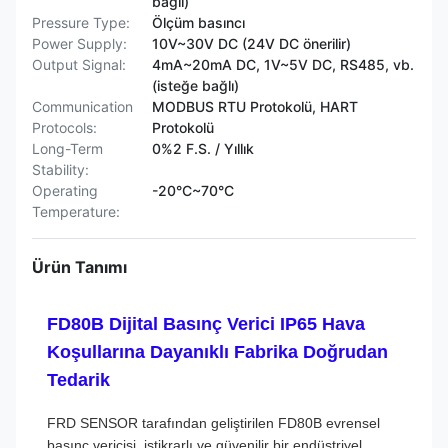
bağlı)
Pressure Type:
Ölçüm basıncı
Power Supply:
10V~30V DC (24V DC önerilir)
Output Signal:
4mA~20mA DC, 1V~5V DC, RS485, vb.
(isteğe bağlı)
Communication
MODBUS RTU Protokolü, HART
Protocols:
Protokolü
Long-Term
0%2 F.S. / Yıllık
Stability:
Operating
-20°C~70°C
Temperature:
Ürün Tanımı
FD80B Dijital Basınç Verici IP65 Hava
Koşullarına Dayanıklı Fabrika Doğrudan
Tedarik
FRD SENSOR tarafından geliştirilen FD80B evrensel
basınç vericisi, istikrarlı ve güvenilir bir endüstriyel