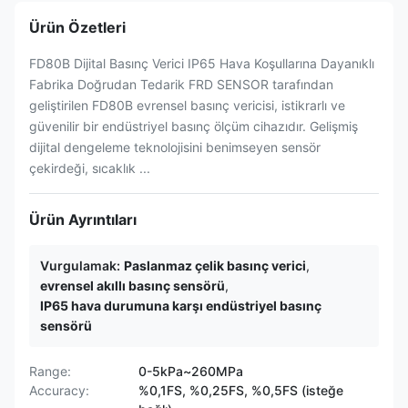
Ürün Özetleri
FD80B Dijital Basınç Verici IP65 Hava Koşullarına Dayanıklı
Fabrika Doğrudan Tedarik FRD SENSOR tarafından
geliştirilen FD80B evrensel basınç vericisi, istikrarlı ve
güvenilir bir endüstriyel basınç ölçüm cihazıdır. Gelişmiş
dijital dengeleme teknolojisini benimseyen sensör
çekirdeği, sıcaklık ...
Ürün Ayrıntıları
Vurgulamak:
Paslanmaz çelik basınç verici
,
evrensel akıllı basınç sensörü
,
IP65 hava durumuna karşı endüstriyel basınç
sensörü
Range:
0-5kPa~260MPa
Accuracy:
%0,1FS, %0,25FS, %0,5FS (isteğe