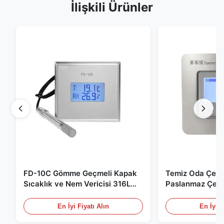
İlişkili Ürünler
FD-10C Gömme Geçmeli Kapak
Temiz Oda Çevr
Sıcaklık ve Nem Vericisi 316L
Paslanmaz Çeli
Paslanmaz Çelik Monitör
/ RS485 Tıbbi /
için
En İyi Fiyatı Alın
En İyi F