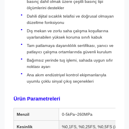
basınç dahil olmak üzere çeşitli basınç tipi
ölçümlerini destekler
Dahili dijital sıcaklık telafisi ve doğrusal olmayan
düzeltme fonksiyonu
Dış mekan ve zorlu saha çalışma koşullarına
uyarlanabilen yüksek koruma sınıfı kabuk
Tam patlamaya dayanıklılık sertifikası, yanıcı ve
patlayıcı çalışma ortamlarında güvenli kurulum
Bağımsız yerinde tuş işlemi, sahada uygun sıfır
noktası ayarı
Ana akım endüstriyel kontrol ekipmanlarıyla
uyumlu çoklu sinyal çıkış seçenekleri
Ürün Parametreleri
Menzil
0-5kPa~260MPa
Kesinlik
%0,1FS, %0,25FS, %0,5FS (isteğe b