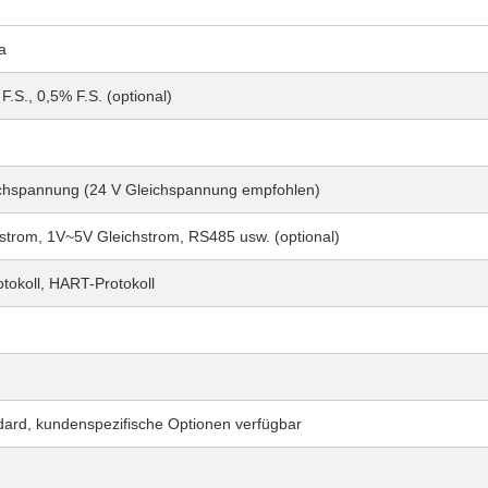
a
F.S., 0,5% F.S. (optional)
ichspannung (24 V Gleichspannung empfohlen)
rom, 1V~5V Gleichstrom, RS485 usw. (optional)
koll, HART-Protokoll
dard, kundenspezifische Optionen verfügbar