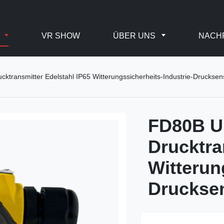
E
VR SHOW
ÜBER UNS
NACH
ktransmitter Edelstahl IP65 Witterungssicherheits-Industrie-Drucksen
FD80B Un
Drucktra
Witterun
Druckse