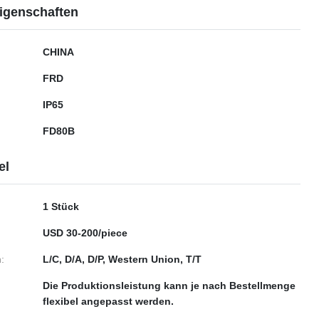
igenschaften
CHINA
FRD
IP65
FD80B
el
1 Stück
USD 30-200/piece
:
L/C, D/A, D/P, Western Union, T/T
Die Produktionsleistung kann je nach Bestellmenge
flexibel angepasst werden.