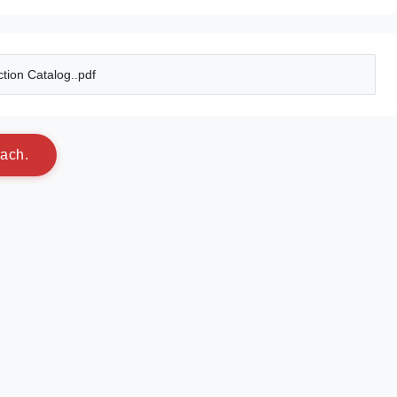
tion Catalog..pdf
a
c
h
.