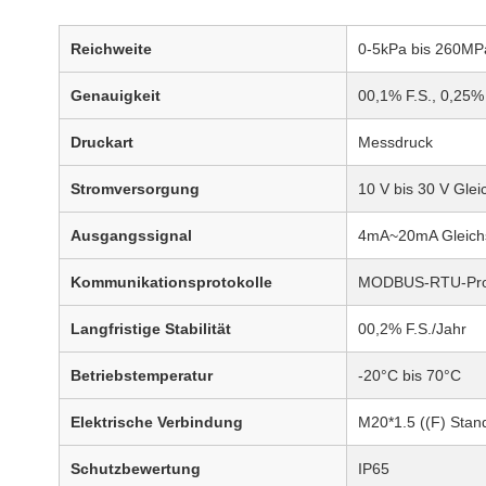
Reichweite
0-5kPa bis 260MP
Genauigkeit
00,1% F.S., 0,25% 
Druckart
Messdruck
Stromversorgung
10 V bis 30 V Gle
Ausgangssignal
4mA~20mA Gleichst
Kommunikationsprotokolle
MODBUS-RTU-Proto
Langfristige Stabilität
00,2% F.S./Jahr
Betriebstemperatur
-20°C bis 70°C
Elektrische Verbindung
M20*1.5 ((F) Stan
Schutzbewertung
IP65