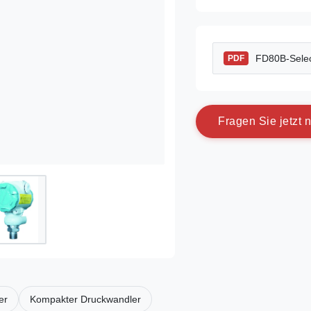
FD80B-Selec
PDF
F
r
a
g
e
n
S
i
e
j
e
t
z
t
n
er
Kompakter Druckwandler