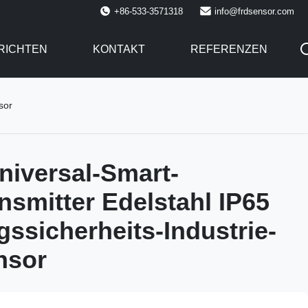
+86-533-3571318
info@frdsensor.com
RICHTEN
KONTAKT
REFERENZEN
sor
iversal-Smart-
nsmitter Edelstahl IP65
gssicherheits-Industrie-
nsor