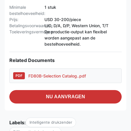
Minimale
1 stuk
bestelhoeveelheid:
Prijs:
USD 30-200/piece
Betalingsvoorwaarden:
L/C, D/A, D/P, Western Union, T/T
Toeleveringsvermogen:
De productie-output kan flexibel
worden aangepast aan de
bestelhoeveelheid.
Related Documents
FD80B-Selection Catalog..pdf
PDF
NU AANVRAGEN
Labels:
Intelligente drukzender