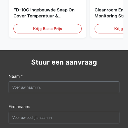
FD-10C Ingebouwde Snap On
Cleanroom Envi
Cover Temperatuur &
Monitoring Stai
Vochtigheid Transmitter 316L
Embedded Micr
roestvrijstalen monitor
20mA/RS485 For
Krijg Beste Prijs
Krijg Be
Fume Detection
Stuur een aanvraag
Naam *
Firmanaam: