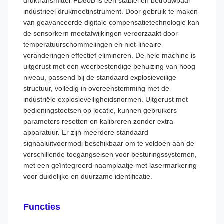
druktransmitter FD80B is een stabiel en betrouwbaar
industrieel drukmeetinstrument. Door gebruik te maken
van geavanceerde digitale compensatietechnologie kan
de sensorkern meetafwijkingen veroorzaakt door
temperatuurschommelingen en niet-lineaire
veranderingen effectief elimineren. De hele machine is
uitgerust met een weerbestendige behuizing van hoog
niveau, passend bij de standaard explosieveilige
structuur, volledig in overeenstemming met de
industriële explosieveiligheidsnormen. Uitgerust met
bedieningstoetsen op locatie, kunnen gebruikers
parameters resetten en kalibreren zonder extra
apparatuur. Er zijn meerdere standaard
signaaluitvoermodi beschikbaar om te voldoen aan de
verschillende toegangseisen voor besturingssystemen,
met een geïntegreerd naamplaatje met lasermarkering
voor duidelijke en duurzame identificatie.
Functies