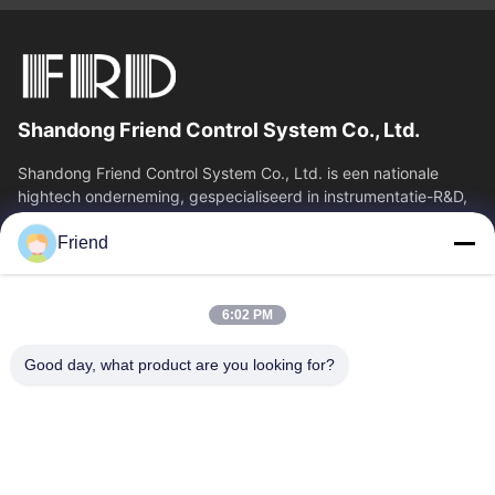
Shandong Friend Control System Co., Ltd.
Shandong Friend Control System Co., Ltd. is een nationale
hightech onderneming, gespecialiseerd in instrumentatie-R&D,
productie en industriële...
Friend
Snelkoppelingen
Thuis
Producten
6:02 PM
VR-Show
Over Ons
Fabrieksreis
Kwaliteitscontrole
Good day, what product are you looking for?
Contacteer Ons
Vraag Een Offerte Aan
Nieuws
Contacteer Ons