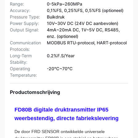
Range:
0-5kPa~260MPa
Accuracy:
0,1%FS, 0,25%FS, 0,5%FS (optioneel)
Pressure Type:
Buikdruk
Power Supply:
10V~30V DC (24V DC aanbevolen)
Output Signal:
4mA~20mA DC, 1V~5V DC, RS485,
enz. (optioneel)
Communication
MODBUS RTU-protocol, HART-protocol
Protocols:
Long-Term
0.2%F.S/Year
Stability:
Operating
-20℃~70℃
Temperature:
Productomschrijving
FD80B digitale druktransmitter IP65
weerbestendig, directe fabriekslevering
De door FRD SENSOR ontwikkelde universele