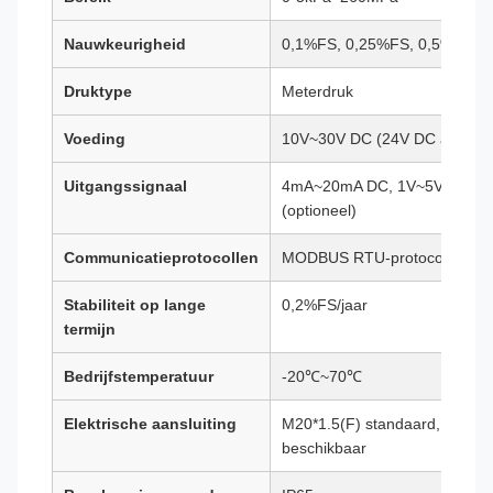
Nauwkeurigheid
0,1%FS, 0,25%FS, 0,5%FS (op
Druktype
Meterdruk
Voeding
10V~30V DC (24V DC aanbev
Uitgangssignaal
4mA~20mA DC, 1V~5V DC, RS
(optioneel)
Communicatieprotocollen
MODBUS RTU-protocol, HART-
Stabiliteit op lange
0,2%FS/jaar
termijn
Bedrijfstemperatuur
-20℃~70℃
Elektrische aansluiting
M20*1.5(F) standaard, aangep
beschikbaar