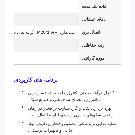
ثبات بلند مدت
0.2% FS در سال
دمای عملیاتی
-20℃~70℃
اتصال برق
استاندارد M20*1.5(F)، گزینه های سفارشی موجود است
رتبه حفاظتی
دوره گارانتی
برنامه های کاربردی
کنترل فرآیند صنعتی: کنترل حلقه بسته فشار برای
متالورژی، مصالح ساختمانی و صنایع سبک.
بهره برداری نفت و گاز: نظارت بر فشار در زمان
واقعی سکوهای حفاری و خطوط لوله انتقال نفت.
صنایع غذایی و پزشکی: تشخیص فشار پردازش مواد
غذایی و تجهیزات پزشکی.