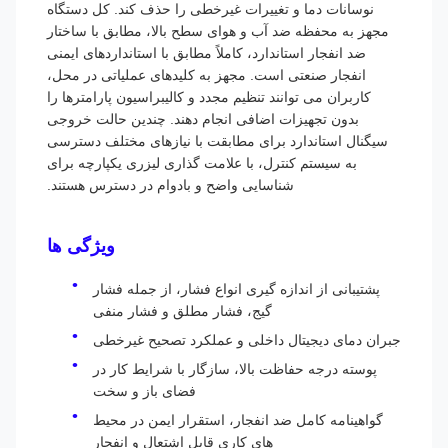
نوسانات دما و تغییرات غیرخطی را حذف کند. کل دستگاه
مجهز به محفظه ضد آب و هوای سطح بالا، مطابق با ساختار
ضد انفجار استاندارد، کاملاً مطابق با استانداردهای ایمنی
انفجار صنعتی است. مجهز به کلیدهای عملیاتی در محل،
کاربران می توانند تنظیم مجدد و کالیبراسیون پارامترها را
بدون تجهیزات اضافی انجام دهند. چندین حالت خروجی
سیگنال استاندارد برای مطابقت با نیازهای مختلف دسترسی
به سیستم کنترل، با علامت گذاری لیزری یکپارچه برای
شناسایی واضح و بادوام در دسترس هستند.
ویژگی ها
پشتیبانی از اندازه گیری انواع فشار، از جمله فشار
گیج، فشار مطلق و فشار منفی
جبران دمای دیجیتال داخلی و عملکرد تصحیح غیرخطی
پوسته درجه حفاظت بالا، سازگار با شرایط کار در
فضای باز و سخت
گواهینامه کامل ضد انفجار، استقرار ایمن در محیط
های کاری قابل اشتعال و انفجار