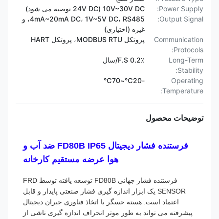
Power Supply:
10V~30V DC (24V DC توصیه می شود)
Output Signal:
4mA~20mA DC، 1V~5V DC، RS485، و
غیره (اختیاری)
Communication
پروتکل MODBUS RTU، پروتکل HART
Protocols:
Long-Term
0.2٪ F.S/سال
Stability:
-20℃~70℃
Operating
Temperature:
توضیحات محصول
فرستنده فشار دیجیتال FD80B IP65 ضد آب و
هوا عرضه مستقیم کارخانه
فرستنده فشار جهانی FD80B توسعه یافته توسط FRD
SENSOR یک ابزار اندازه گیری فشار صنعتی پایدار و قابل
اعتماد است. هسته حسگر با اتخاذ فناوری جبران دیجیتال
پیشرفته می تواند به طور موثر انحراف اندازه گیری ناشی از