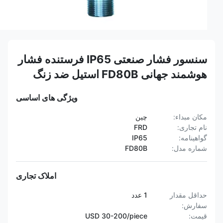
سنسور فشار صنعتی IP65 فرستنده فشار
هوشمند جهانی FD80B استیل ضد زنگ
ویژگی های اساسی
مکان مبداء:
چین
نام تجاری:
FRD
گواهینامه:
IP65
شماره مدل:
FD80B
املاک تجاری
حداقل مقدار
1 عدد
سفارش:
قیمت:
USD 30-200/piece