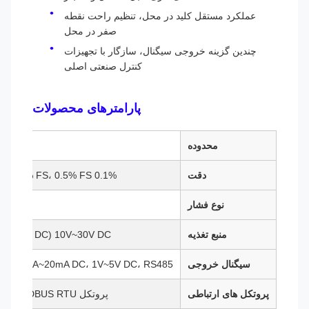
عملکرد مستقل کلید در محل، تنظیم راحت نقطه
صفر در محل
چندین گزینه خروجی سیگنال، سازگار با تجهیزات
کنترل صنعتی اصلی
پارامترهای محصولات
محدوده
a~260MPa
دقت
0.1% FS، 0.25% FS، 0.5% FS (اختیاری)
نوع فشار
فشا
منبع تغذیه
10V~30V DC (24V DC توصیه می شود)
سیگنال خروجی
4mA~20mA DC، 1V~5V DC، RS485، و غیره (اختیاری)
پروتکل های ارتباطی
پروتکل MODBUS RTU، پروتکل HART