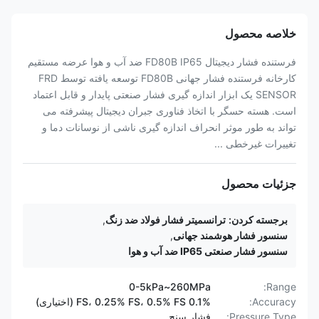
خلاصه محصول
فرستنده فشار دیجیتال FD80B IP65 ضد آب و هوا عرضه مستقیم
کارخانه فرستنده فشار جهانی FD80B توسعه یافته توسط FRD
SENSOR یک ابزار اندازه گیری فشار صنعتی پایدار و قابل اعتماد
است. هسته حسگر با اتخاذ فناوری جبران دیجیتال پیشرفته می
تواند به طور موثر انحراف اندازه گیری ناشی از نوسانات دما و
تغییرات غیرخطی ...
جزئیات محصول
برجسته کردن:
ترانسمیتر فشار فولاد ضد زنگ
,
سنسور فشار هوشمند جهانی
,
سنسور فشار صنعتی IP65 ضد آب و هوا
0-5kPa~260MPa
Range:
Accuracy:
0.1% FS، 0.25% FS، 0.5% FS (اختیاری)
Pressure Type:
فشار سنج