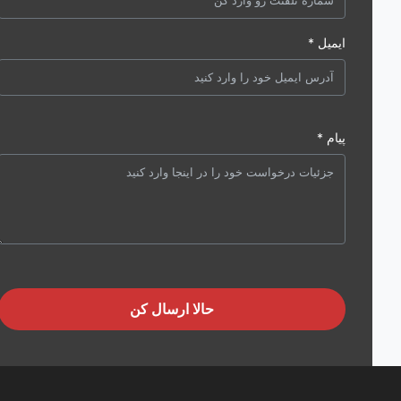
ایمیل *
پیام *
حالا ارسال کن