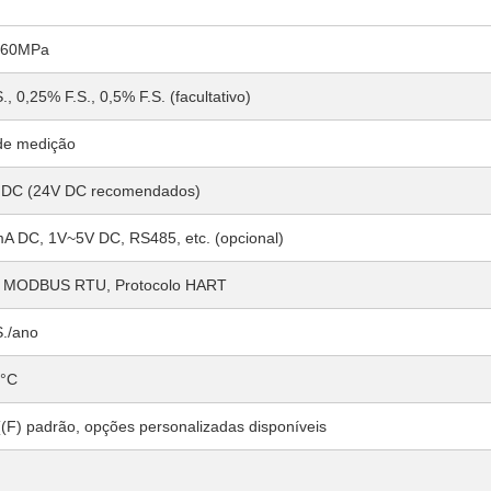
260MPa
., 0,25% F.S., 0,5% F.S. (facultativo)
de medição
DC (24V DC recomendados)
 DC, 1V~5V DC, RS485, etc. (opcional)
o MODBUS RTU, Protocolo HART
S./ano
0°C
(F) padrão, opções personalizadas disponíveis