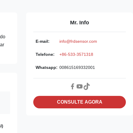
Mr. Info
ido
E-mail:
info@frdsensor.com
ar
Telefone:
+86-533-3571318
Whatsapp:
008615169332001
CONSULTE AGORA
l)