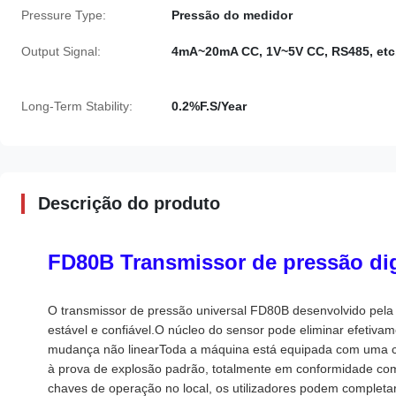
Pressure Type:
Pressão do medidor
Output Signal:
4mA~20mA CC, 1V~5V CC, RS485, etc
Long-Term Stability:
0.2%F.S/Year
Descrição do produto
FD80B Transmissor de pressão digi
O transmissor de pressão universal FD80B desenvolvido pel
estável e confiável.O núcleo do sensor pode eliminar efetiv
mudança não linearToda a máquina está equipada com uma cai
à prova de explosão padrão, totalmente em conformidade com
chaves de operação no local, os utilizadores podem completa