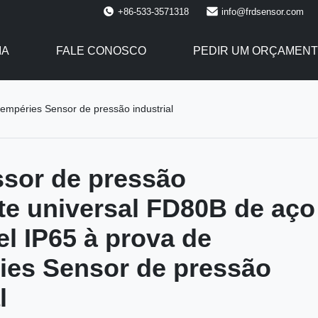
+86-533-3571318
info@frdsensor.com
IA
FALE CONOSCO
PEDIR UM ORÇAMEN
tempéries Sensor de pressão industrial
sor de pressão
nte universal FD80B de aço
el IP65 à prova de
ies Sensor de pressão
l