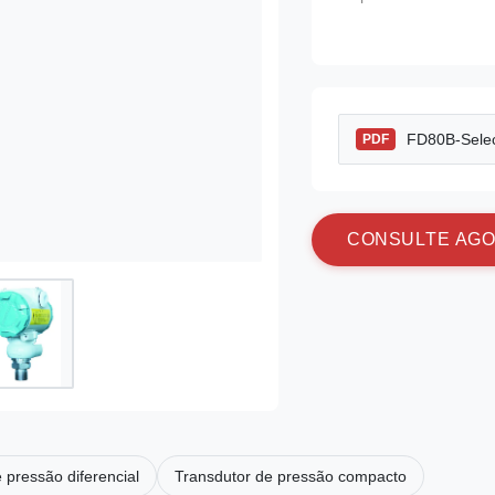
FD80B-Selec
PDF
C
O
N
S
U
L
T
E
A
G
O
 pressão diferencial
Transdutor de pressão compacto