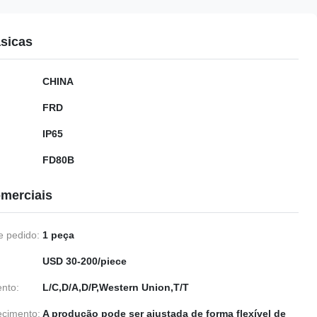
sicas
CHINA
FRD
IP65
FD80B
merciais
 pedido:
1 peça
USD 30-200/piece
nto:
L/C,D/A,D/P,Western Union,T/T
ecimento:
A produção pode ser ajustada de forma flexível de