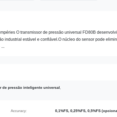
tempéries O transmissor de pressão universal FD80B desenvolv
ndustrial estável e confiável.O núcleo do sensor pode elimin
...
 de pressão inteligente universal
,
Accuracy:
0,1%FS, 0,25%FS, 0,5%FS (opciona