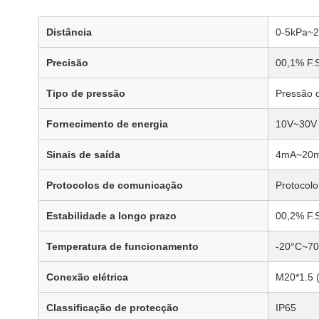
Distância
0-5kPa~
Precisão
00,1% F.S
Tipo de pressão
Pressão 
Fornecimento de energia
10V~30V 
Sinais de saída
4mA~20mA
Protocolos de comunicação
Protocol
Estabilidade a longo prazo
00,2% F.
Temperatura de funcionamento
-20°C~7
Conexão elétrica
M20*1.5 (
Classificação de protecção
IP65