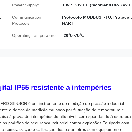
Power Supply:
10V ~ 30V CC (recomendado 24V C
.
Communication
Protocolo MODBUS RTU, Protocol
Protocols:
HART
Operating Temperature:
-20℃~70℃
tal IP65 resistente a intempéries
a FRD SENSOR é um instrumento de medição de pressão industrial
amente o desvio de medição causado por flutuação de temperatura e
xa à prova de intempéries de alto nível, correspondendo à estrutura
 os padrões de segurança industrial contra explosões.Equipado com
r a reinicialização e calibração dos parâmetros sem equipamento