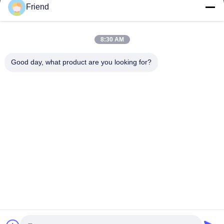
Friend
त्वरित लिंक
होम
उत्पाद
8:30 AM
वीआर दिखाएँ
हमारे बारे में
फैक्टरी यात्रा
गुणवत्ता नियंत्रण
Good day, what product are you looking for?
हमसे संपर्क करें
एक बोली का अनुरोध
समाचार
हमसे संपर्क करें
+86-18553325367
+86-533-3571309
info@frdsensor.com
कॉपीराइट © 2026-2026 Shandong Friend Control System Co., Ltd.. सभी
अधिकार सुरक्षित हैं।