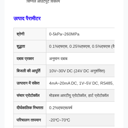
सिग्नल आउटपुट विकल्प
उत्पाद पैरामीटर
श्रेणी
0-5kPa~260MPa
शुद्धता
0.1%एफएस, 0.25%एफएस, 0.5%एफएस (वैकल्पिक)
दबाव प्रकार
अनुमान दबाब
बिजली की आपूर्ति
10V~30V DC (24V DC अनुशंसित)
उत्पादन में संकेत
4mA~20mA DC, 1V~5V DC, RS485, आदि (वैकल
संचार प्रोटोकॉल
मोडबस आरटीयू प्रोटोकॉल, हार्ट प्रोटोकॉल
दीर्घकालिक स्थिरता
0.2%एफएस/वर्ष
परिचालन तापमान
-20℃~70℃