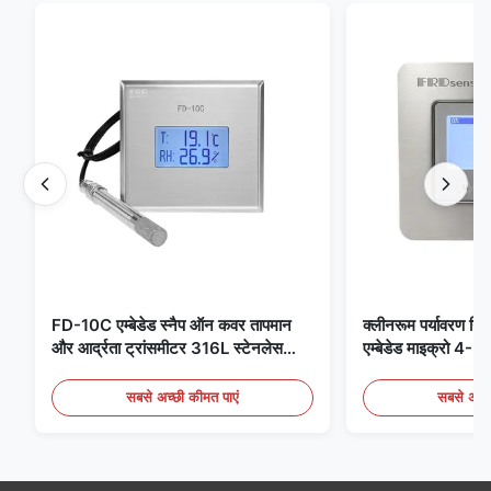
FD-10C एम्बेडेड स्नैप ऑन कवर तापमान
क्लीनरूम पर्यावरण निग
और आर्द्रता ट्रांसमीटर 316L स्टेनलेस
एम्बेडेड माइक्रो 
स्टील मॉनिटर
मेडिकल / फ्यूम डिटेक
सबसे अच्छी कीमत पाएं
सबसे अच्छ