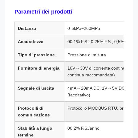
Parametri dei prodotti
Distanza
0-5kPa~260MPa
Accuratezza
00,1% F.S., 0,25% F.S., 0,5% F.S. (fa
Tipo di pressione
Pressione di misura
Fornitore di energia
10V ~ 30V di corrente continua (24V
continua raccomandata)
Segnale di uscita
4mA ~ 20mA DC, 1V ~ 5V DC, RS485
(facoltativo)
Protocolli di
Protocollo MODBUS RTU, protocol
comunicazione
Stabilità a lungo
00,2% F.S./anno
termine