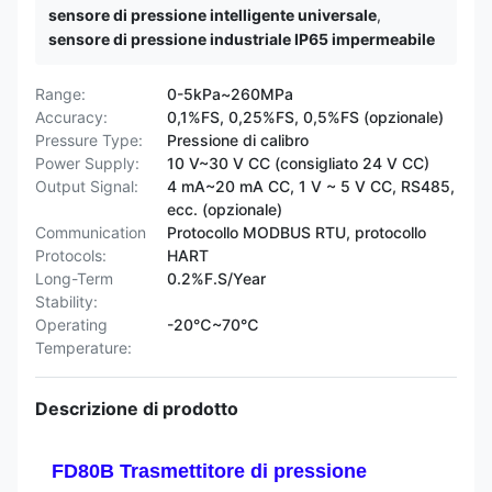
sensore di pressione intelligente universale
,
sensore di pressione industriale IP65 impermeabile
Range:
0-5kPa~260MPa
Accuracy:
0,1%FS, 0,25%FS, 0,5%FS (opzionale)
Pressure Type:
Pressione di calibro
Power Supply:
10 V~30 V CC (consigliato 24 V CC)
Output Signal:
4 mA~20 mA CC, 1 V ~ 5 V CC, RS485,
ecc. (opzionale)
Communication
Protocollo MODBUS RTU, protocollo
Protocols:
HART
Long-Term
0.2%F.S/Year
Stability:
Operating
-20℃~70℃
Temperature:
Descrizione di prodotto
FD80B Trasmettitore di pressione