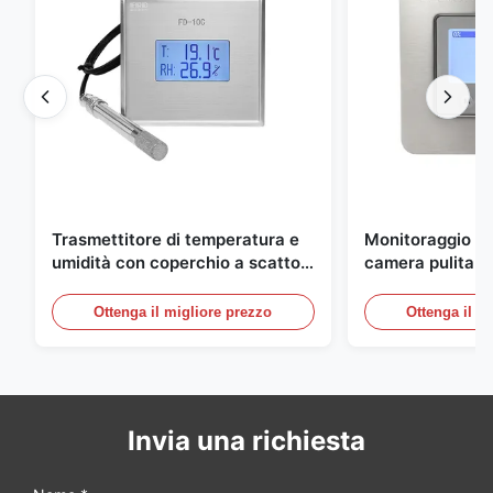
Trasmettitore di temperatura e
Monitoraggio am
umidità con coperchio a scatto
camera pulita M
integrato FD-10C, monitor in
20mA/RS485 in 
acciaio inossidabile 316L
inossidabile per
Ottenga il migliore prezzo
Ottenga il m
medico/fumo
Invia una richiesta