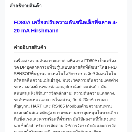
คําอธิบายสินค้า
FD80A เครื่องปรับความดันชนิดเล็กที่ฉลาด 4-
20 mA Hirshmann
คําอธิบายสินค้า
เครื่องส่งความดันความแตกต่างที่ฉลาด FD80A เป็นเครื่อง
วัด DP อุตสาหกรรมที่วัยรุ่นแบบคลาสสิกที่พัฒนาโดย FRD
SENSORพื้นฐานจากเทคโนโลยีการตรวจจับซิลิคอนโมโน
คริสตัลลีนความแม่นยําสูง, มันจะวัดความดันความแตกต่าง
ระหว่างสองด้านของท่อและอุปกรณ์อย่างแม่นยํา. มัน
สนับสนุนฟังก์ชันการวัดหลักสาม: ความดันความแตกต่าง,
ระดับของเหลวและการไหลผ่าน, กับ 4-20mAการออก
สัญญาณ HART และ RS485 Modbusด้วยความทนทาน
แรงกดดันสแตตติกสูง ความทนทานการอุดหนุนในทางเดียว
ที่แข็งแรงและความร้อนที่ต่ํามาก มันให้ผลงานที่มั่นคงและ
น่าเชื่อถือสําหรับการติดตาม DPการวัดระดับถังและการวัด