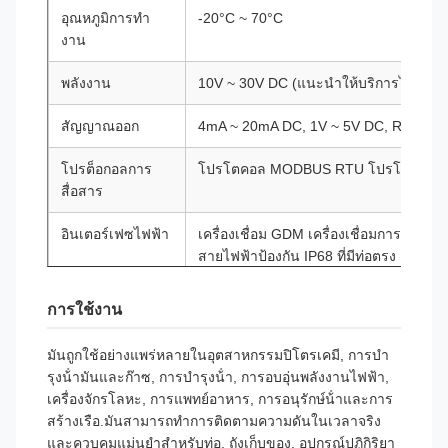
อุณหภูมิการทํา
-20°C ~ 70°C
งาน
พลังงาน
10V ~ 30V DC (แนะนําให้บริการไฟฟ้า 
สัญญาณออก
4mA ~ 20mA DC, 1V ~ 5V DC, RS485, ฯล
โปรต็อกอลการ
โปรโตคอล MODBUS RTU โปรโตคอล 
สื่อสาร
อินเตอร์เฟซไฟฟ้า
เครื่องเชื่อม GDM เครื่องเชื่อมการบิน เครื
สายไฟฟ้าป้องกัน IP68 ที่มีท่อตรง
ระดับการป้องกัน
IP65, IP68
การใช้งาน
ระดับความแข็ง
Ex ia IIC T4 Ga, Ex d IIC T6 Gb, Ex tD
มันถูกใช้อย่างแพร่หลายในอุตสาหกรรมปิโตรเคมี, การบํา
แรงต่อการระเบิด
ความร้อน
รุงน้ํามันและก๊าซ, การบํารุงน้ํา, การอบอุ่นพลังงานไฟฟ้า,
เครื่องจักรโลหะ, การแพทย์อาหาร, การอนุรักษ์น้ําและการ
ระยะเวลาการรับ
12 เดือน
สร้างเรือ.มันสามารถทําการติดตามความดันในเวลาจริง
ประกัน
และควบคุมแม่นยําสําหรับท่อ, ถังเก็บของ, อุปกรณ์ปฏิกิริยา