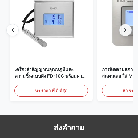
เครื่องส่งสัญญาณอุณหภูมิและ
การติดตามสภาพแ
ความชื้นแบบฝัง FD-10C พร้อมฝา
สแตนเลส ใส่ Mic
ครอบแบบ Snap-On, จอภาพสแตน
20mA/RS485 สํ
เลสสตีล 316L
ทางการแพทย์ / คว
หา ราคา ที่ ดี ที่สุด
หา ราคา ที
ส่งคำถาม