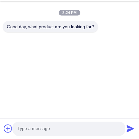
บ้าน
ผลิตภัณฑ์
2:24 PM
แสดง VR
เกี่ยวกับเรา
ทัวร์โรงงาน
ควบคุมคุณภาพ
Good day, what product are you looking for?
ติดต่อเรา
ขออ้าง
ข่าว
ติดต่อเรา
+86-18553325367
+86-533-3571309
info@frdsensor.com
สิทธิป้ายกํากับ © 2026-2026 Shandong Friend Control System Co., Ltd..
สิทธิทั้งหมดถูกเก็บไว้