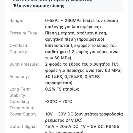
Έξυπνος πομπός πίεσης
Range:
0-5kPa ~ 260MPa (δείτε τον πίνακα
επιλογής για λεπτομέρειες)
Pressure Type:
Πίεση μετρητή, απόλυτη πίεση,
αρνητική πίεση (προαιρετικό)
Overload
Επιτρέπεται 1,5 φορές το εύρος του
Capacity:
αισθητήρα (1,2 φορές για εύρος άνω
των 60 MPa)
Burst Pressure:
2 φορές το εύρος του αισθητήρα (1,5
φορές για περιοχές άνω των 60 MPa)
Accuracy:
±0,1%FS, 0,25%FS, 0,5%FS
(προαιρετικό)
Long-Term
0,2% FS ετησίως
Stability:
Operating
-20℃ ~ 70℃
Temperature:
Power Supply:
10V ~ 30V DC (συνιστάται τροφοδοσία
ρεύματος 24V DC)
Output Signal:
4mA ~ 20mA DC, 1V ~ 5V DC, RS485,
κ.λπ. (προαιρετικό)