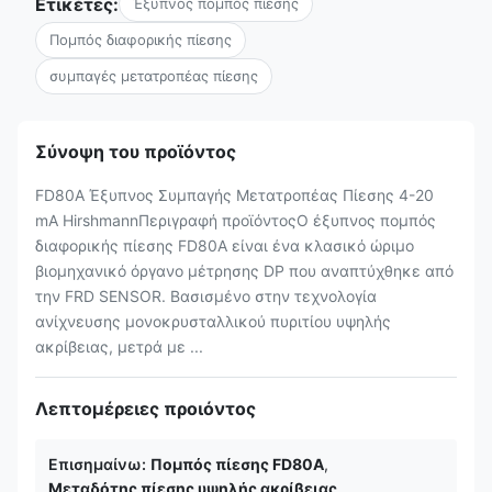
Ετικέτες:
Έξυπνος πομπός πίεσης
Πομπός διαφορικής πίεσης
συμπαγές μετατροπέας πίεσης
Σύνοψη του προϊόντος
FD80A Έξυπνος Συμπαγής Μετατροπέας Πίεσης 4-20
mA HirshmannΠεριγραφή προϊόντοςΟ έξυπνος πομπός
διαφορικής πίεσης FD80A είναι ένα κλασικό ώριμο
βιομηχανικό όργανο μέτρησης DP που αναπτύχθηκε από
την FRD SENSOR. Βασισμένο στην τεχνολογία
ανίχνευσης μονοκρυσταλλικού πυριτίου υψηλής
ακρίβειας, μετρά με ...
Λεπτομέρειες προιόντος
Επισημαίνω:
Πομπός πίεσης FD80A
,
Μεταδότης πίεσης υψηλής ακρίβειας
,