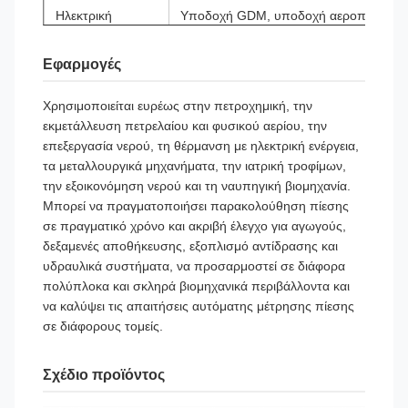
Ηλεκτρική
Υποδοχή GDM, υποδοχή αεροπορίας, σ
διεπαφή
άμεσο καλώδιο, καλώδιο προστασίας I
Εφαρμογές
Επίπεδο
IP65, IP68
Προστασίας
Χρησιμοποιείται ευρέως στην πετροχημική, την
εκμετάλλευση πετρελαίου και φυσικού αερίου, την
Αξιολόγηση με
Ex ia IIC T4 Ga, Ex d IIC T6 Gb, Ex t
επεξεργασία νερού, τη θέρμανση με ηλεκτρική ενέργεια,
αντιεκρηκτική
τα μεταλλουργικά μηχανήματα, την ιατρική τροφίμων,
προστασία
την εξοικονόμηση νερού και τη ναυπηγική βιομηχανία.
Μπορεί να πραγματοποιήσει παρακολούθηση πίεσης
Περίοδος
12 μήνες
σε πραγματικό χρόνο και ακριβή έλεγχο για αγωγούς,
Εγγύησης
δεξαμενές αποθήκευσης, εξοπλισμό αντίδρασης και
υδραυλικά συστήματα, να προσαρμοστεί σε διάφορα
πολύπλοκα και σκληρά βιομηχανικά περιβάλλοντα και
να καλύψει τις απαιτήσεις αυτόματης μέτρησης πίεσης
σε διάφορους τομείς.
Σχέδιο προϊόντος