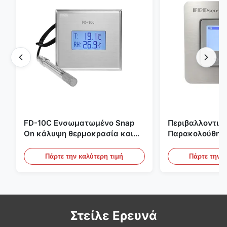
FD-10C Ενσωματωμένο Snap
Περιβαλλοντικ
On κάλυψη θερμοκρασία και
Παρακολούθησ
υγρασία μεταδότης 316L
Χώρου Ενσωμα
αντηλιακό οθόνη από
Ανοξείδωτο Χάλ
Πάρτε την καλύτερη τιμή
Πάρτε την κ
ανοξείδωτο χάλυβα
20mA/RS485 Για
Ανίχνευση Καπ
Στείλε Ερευνά