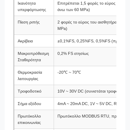
Ικανότητα
Επιτρέπεται 1,5 φορές το εύρος του αι
υπερφόρτωσης
άνω των 60 MPa)
Πίεση ριπής
2 φορές το εύρος του αισθητήρα (1,5 φ
MPa)
Ακρίβεια
±0,1%FS, 0,25%FS, 0,5%FS (προαιρετι
Μακροπρόθεσμη
0,2% FS ετησίως
Σταθερότητα
Θερμοκρασία
-20℃ ~ 70℃
λειτουργίας
Τροφοδοτικό
10V ~ 30V DC (συνιστάται τροφοδοσία
Σήμα εξόδου
4mA ~ 20mA DC, 1V ~ 5V DC, RS485, κ.
Πρωτόκολλο
Πρωτόκολλο MODBUS RTU, πρωτόκο
επικοινωνίας