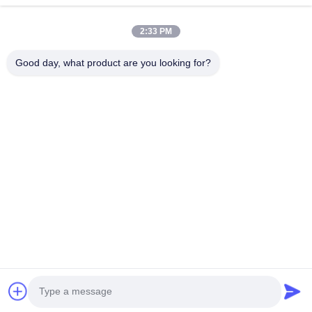
Αρχική Σελίδα
Προϊόντα
2:33 PM
Εμφάνιση VR
Σχετικά Με Εμάς
Γύρος Εργοστασίων
Ποιοτικός Έλεγχος
Good day, what product are you looking for?
Επαφή
Ζητήστε Ένα Απόσπασμα
Νέα
Μας Ελάτε Σε Επαφή Με
+86-18553325367
+86-533-3571309
info@frdsensor.com
Δικαιώματα πνευματικής ιδιοκτησίας © 2026-2026 Shandong Friend
Control System Co., Ltd.. . Διατηρούνται όλα τα πνευματικά δικαιώματα.