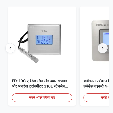
FD-10C एम्बेडेड स्नैप ऑन कवर तापमान
क्लीनरूम पर्यावरण निग
और आर्द्रता ट्रांसमीटर 316L स्टेनलेस
एम्बेडेड माइक्रो 
स्टील मॉनिटर
मेडिकल / फ्यूम डिटेक
सबसे अच्छी कीमत पाएं
सबसे अच्छ