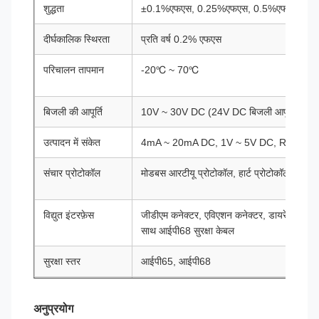
शुद्धता
±0.1%एफएस, 0.25%एफएस, 0.5%एफएस (वैकल
दीर्घकालिक स्थिरता
प्रति वर्ष 0.2% एफएस
परिचालन तापमान
-20℃ ~ 70℃
बिजली की आपूर्ति
10V ~ 30V DC (24V DC बिजली आपूर्ति अनुशंस
उत्पादन में संकेत
4mA ~ 20mA DC, 1V ~ 5V DC, RS485, आदि
संचार प्रोटोकॉल
मोडबस आरटीयू प्रोटोकॉल, हार्ट प्रोटोकॉल
विद्युत इंटरफ़ेस
जीडीएम कनेक्टर, एविएशन कनेक्टर, डायरेक्ट लीड क
साथ आईपी68 सुरक्षा केबल
सुरक्षा स्तर
आईपी65, आईपी68
विस्फोट प्रूफ रेटिंग
Ex ia IIC T4 Ga, Ex d IIC T6 Gb, Ex t
अनुप्रयोग