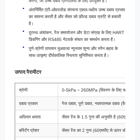
करेगा, जो उच्च दबाव प्रणालियों के लिए उपयुक्त है।
अंतर्निर्मित एंटी-ओवरलोड संरचना एकल-पक्षीय उच्च दबाव प्रभाव
का सामना करती है और सेंसर को फ़ील्ड दबाव त्रुटि से बचाती
है।
दूरस्थ अंशांकन, रेंज समायोजन और डेटा संग्रह के लिए HART
डिबगिंग और RS485 नेटवर्क संचार का समर्थन करता है।
पूर्ण-श्रेणी तापमान मुआवजा न्यूनतम शून्य और स्पैन बहाव के
साथ उत्कृष्ट दीर्घकालिक स्थिरता सुनिश्चित करता है।
उत्पाद पैरामीटर
श्रेणी
0-5kPa ~ 260MPa (विवरण के लिए चयन तालिका
दबाव प्रकार
गेज दबाव, पूर्ण दबाव, नकारात्मक दबाव (वैकल्पिक)
अधिभार क्षमता
सेंसर रेंज के 1.5 गुना की अनुमति है (60एमपीए से 
बर्स्टिंग प्रेशर
सेंसर रेंज का 2 गुना (60एमपीए से ऊपर की रेंज के 