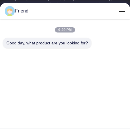
इंस्ट्रूमेंटेशन आर एंड डी, विनिर्माण और औद्योगिक नियंत्रण सेवाओं में...
Friend
त्वरित लिंक
होम
उत्पाद
9:29 PM
वीआर दिखाएँ
हमारे बारे में
फैक्टरी यात्रा
गुणवत्ता नियंत्रण
Good day, what product are you looking for?
हमसे संपर्क करें
एक बोली का अनुरोध
समाचार
हमसे संपर्क करें
+86-18553325367
+86-533-3571309
info@frdsensor.com
कॉपीराइट © 2026-2026 Shandong Friend Control System Co., Ltd.. सभी