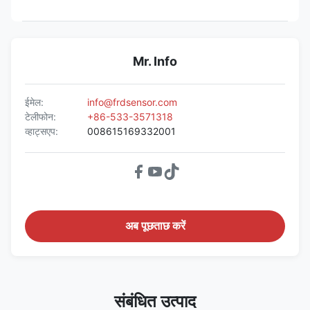
Mr. Info
ईमेल:
info@frdsensor.com
टेलीफोन:
+86-533-3571318
व्हाट्सएप:
008615169332001
अब पूछताछ करें
संबंधित उत्पाद