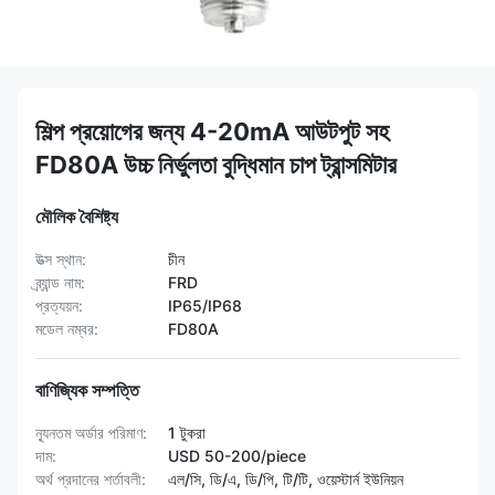
শিল্প প্রয়োগের জন্য 4-20mA আউটপুট সহ
FD80A উচ্চ নির্ভুলতা বুদ্ধিমান চাপ ট্রান্সমিটার
মৌলিক বৈশিষ্ট্য
উত্স স্থান:
চীন
ব্র্যান্ড নাম:
FRD
প্রত্যয়ন:
IP65/IP68
মডেল নম্বর:
FD80A
বাণিজ্যিক সম্পত্তি
ন্যূনতম অর্ডার পরিমাণ:
1 টুকরা
দাম:
USD 50-200/piece
অর্থ প্রদানের শর্তাবলী:
এল/সি, ডি/এ, ডি/পি, টি/টি, ওয়েস্টার্ন ইউনিয়ন