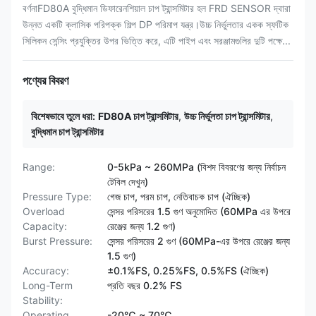
বর্ণনাFD80A বুদ্ধিমান ডিফারেনশিয়াল চাপ ট্রান্সমিটার হল FRD SENSOR দ্বারা
উন্নত একটি ক্লাসিক পরিপক্ক শিল্প DP পরিমাপ যন্ত্র।উচ্চ নির্ভুলতার একক স্ফটিক
সিলিকন সেন্সিং প্রযুক্তির উপর ভিত্তি করে, এটি পাইপ এবং সরঞ্জামগুলির দুটি পক্ষে...
পণ্যের বিবরণ
বিশেষভাবে তুলে ধরা:
FD80A চাপ ট্রান্সমিটার
,
উচ্চ নির্ভুলতা চাপ ট্রান্সমিটার
,
বুদ্ধিমান চাপ ট্রান্সমিটার
Range:
0-5kPa ~ 260MPa (বিশদ বিবরণের জন্য নির্বাচন
টেবিল দেখুন)
Pressure Type:
গেজ চাপ, পরম চাপ, নেতিবাচক চাপ (ঐচ্ছিক)
Overload
সেন্সর পরিসরের 1.5 গুণ অনুমোদিত (60MPa এর উপরে
Capacity:
রেঞ্জের জন্য 1.2 ​​গুণ)
Burst Pressure:
সেন্সর পরিসরের 2 গুণ (60MPa-এর উপরে রেঞ্জের জন্য
1.5 গুণ)
Accuracy:
±0.1%FS, 0.25%FS, 0.5%FS (ঐচ্ছিক)
Long-Term
প্রতি বছর 0.2% FS
Stability:
Operating
-20℃ ~ 70℃