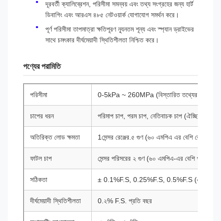
দূরবর্তী ক্যালিব্রেশন, পরিসীমা সমন্বয় এবং তথ্য সংগ্রহের জন্য হার্ট
ডিবাগিং এবং আরএস ৪৮৫ নেটওয়ার্ক যোগাযোগ সমর্থন করে।
পূর্ণ পরিসীমা তাপমাত্রা ক্ষতিপূরণ ন্যূনতম শূন্য এবং স্প্যান ড্রাইভের
সাথে চমৎকার দীর্ঘমেয়াদী স্থিতিশীলতা নিশ্চিত করে।
পণ্যের পরামিতি
পরিসীমা
0-5kPa ~ 260MPa (বিস্তারিত তথ্যের জন্য নির্বাচ
চাপের ধরন
পরিমাপ চাপ, পরম চাপ, নেতিবাচক চাপ (ঐচ্ছিক)
অতিরিক্ত লোড ক্ষমতা
1সেন্সর রেঞ্জের.৫ গুণ (৬০ এমপিএ এর বেশি রেঞ্জের জন
ফাটল চাপ
সেন্সর পরিসরের ২ গুণ (৬০ এমপিএ-এর বেশি পরিসরের জ
সঠিকতা
± 0.1%F.S, 0.25%F.S, 0.5%F.S (ঐচ্ছিক)
দীর্ঘমেয়াদী স্থিতিশীলতা
0.২% F.S. প্রতি বছর