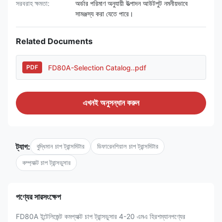
সরবরাহ ক্ষমতা:
অর্ডার পরিমাণ অনুযায়ী উত্পাদন আউটপুট নমনীয়ভাবে
সামঞ্জস্য করা যেতে পারে।
Related Documents
FD80A-Selection Catalog..pdf
PDF
এখনই অনুসন্ধান করুন
ট্যাগ:
বুদ্ধিমান চাপ ট্রান্সমিটার
ডিফারেনশিয়াল চাপ ট্রান্সমিটার
কম্প্যাক্ট চাপ ট্রান্সডুসার
পণ্যের সারসংক্ষেপ
FD80A ইন্টেলিজেন্ট কমপ্যাক্ট চাপ ট্রান্সডুসার 4-20 এমএ হিরশম্যানপণ্যের