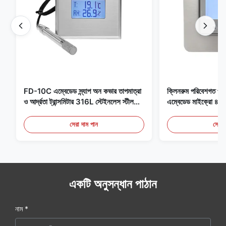
FD-10C এম্বেডেড স্ন্যাপ অন কভার তাপমাত্রা
ক্লিনরুম পরিবেশগত পর্যব
ও আর্দ্রতা ট্রান্সমিটার 316L স্টেইনলেস স্টীল
এম্বেডেড মাইক্রো
মনিটর
মেডিকেল / ধোঁয়া সনাক
সেরা দাম পান
সেরা 
একটি অনুসন্ধান পাঠান
নাম *