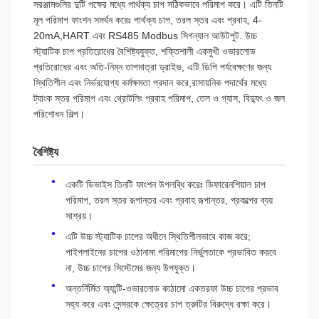
সরঞ্জামগুলির দুটি পক্ষের মধ্যে পার্থক্য চাপ সঠিকভাবে পরিমাপ করে। এটি তিনটি
মূল পরিমাপ ফাংশন সমর্থন করেঃ পার্থক্য চাপ, তরল স্তর এবং প্রবাহ, 4-
20mA,HART এবং RS485 Modbus সিগন্যাল আউটপুট. উচ্চ
স্ট্যাটিক চাপ প্রতিরোধের বৈশিষ্ট্যযুক্ত, শক্তিশালী একমুখী ওভারলোড
প্রতিরোধের এবং অতি-নিম্ন তাপমাত্রা ড্রাইভ, এটি ডিপি পর্যবেক্ষণের জন্য
স্থিতিশীল এবং নির্ভরযোগ্য কর্মক্ষমতা প্রদান করে,রাসায়নিক পদার্থের মধ্যে
ট্যাংক স্তর পরিমাপ এবং থ্রোটলিং প্রবাহ পরিমাপ, তেল ও গ্যাস, বিদ্যুৎ ও জল
পরিশোধন শিল্প।
বৈশিষ্ট্য
একটি ডিভাইস তিনটি ফাংশন উপলব্ধি করেঃ ডিফারেনশিয়াল চাপ
পরিমাপ, তরল স্তর রূপান্তর এবং প্রবাহ রূপান্তর, প্রকল্পের ব্যয়
সাশ্রয়।
এটি উচ্চ স্ট্যাটিক চাপের অধীনে স্থিতিশীলভাবে কাজ করে;
পাইপলাইনের চাপের ওঠানামা পরিমাপের নির্ভুলতাকে প্রভাবিত করবে
না, উচ্চ চাপের সিস্টেমের জন্য উপযুক্ত।
অন্তর্নির্মিত অ্যান্টি-ওভারলোড কাঠামো একতরফা উচ্চ চাপের প্রভাব
সহ্য করে এবং সেন্সরকে ক্ষেত্রের চাপ ত্রুটির বিরুদ্ধে রক্ষা করে।