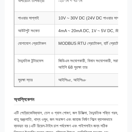
অপারেটিং তাপমাত্রা
-২০°সি ~ ৭০°সি
পাওয়ার সাপ্লাই
10V ~ 30V DC (24V DC পাওয়ার সাপ্লাই প্রস্
আউটপুট সংকেত
4mA ~ 20mA DC, 1V ~ 5V DC, RS485, ইত্য
যোগাযোগ প্রোটোকল
MODBUS RTU প্রোটোকল, হার্ট প্রোটোকল
বৈদ্যুতিক ইন্টারফেস
জিডিএম সংযোগকারী, বিমান সংযোগকারী, সরাসরি সীসা স
আইপি 68 সুরক্ষা তার
সুরক্ষা স্তর
আইপি৬৫, আইপি৬৮
বিস্ফোরণ-প্রতিরোধী
Ex ia IIC T4 Ga, Ex d IIC T6 Gb, Ex tD
রেটিং
অ্যাপ্লিকেশন
গ্যারান্টি সময়কাল
১২ মাস
এটি পেট্রোকেমিক্যাল, তেল ও গ্যাস শোষণ, জল চিকিত্সা, বৈদ্যুতিক শক্তি গরম,
ধাতু যন্ত্রপাতি, খাদ্য ওষুধ, জল সংরক্ষণ এবং জাহাজ নির্মাণ শিল্পে ব্যাপকভাবে
ব্যবহৃত হয়।এটি রিয়েল-টাইম চাপ পর্যবেক্ষণ এবং পাইপলাইন জন্য সঠিক