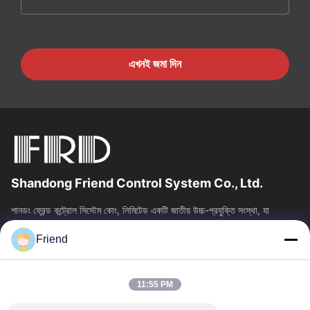
এখনই জমা দিন
Shandong Friend Control System Co., Ltd.
শানডং ফ্রেন্ড কন্ট্রোল সিস্টেম কোং, লিমিটেড একটি জাতীয় উচ্চ-প্রযুক্তি সংস্থা, যা
ইন্সট্রুমেন্টেশন R&D, উত্পাদন এবং শিল্প নিয়ন্ত্রণ...
Friend
দ্রুত লিঙ্ক
বাড়ি
পণ্য
11:55 PM
VR প্রদর্শন
আমাদের সম্পর্কে