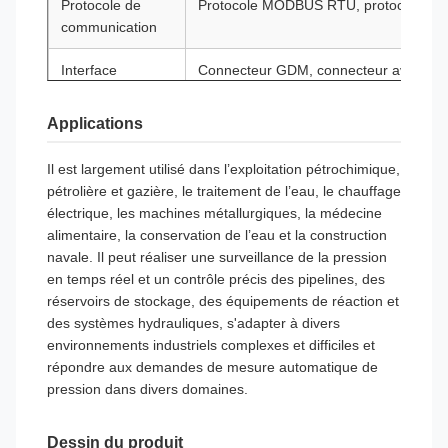
Protocole de
Protocole MODBUS RTU, protocole H
communication
Interface
Connecteur GDM, connecteur aviation, 
électrique
directe, câble de protection IP68 avec s
Applications
Niveau de
IP65, IP68
protection
Il est largement utilisé dans l’exploitation pétrochimique,
pétrolière et gazière, le traitement de l’eau, le chauffage
Indice
Ex ia IIC T4 Ga, Ex d IIC T6 Gb, Ex t
électrique, les machines métallurgiques, la médecine
antidéflagrant
alimentaire, la conservation de l’eau et la construction
navale. Il peut réaliser une surveillance de la pression
Période de
12 mois
en temps réel et un contrôle précis des pipelines, des
garantie
réservoirs de stockage, des équipements de réaction et
des systèmes hydrauliques, s'adapter à divers
environnements industriels complexes et difficiles et
répondre aux demandes de mesure automatique de
pression dans divers domaines.
Dessin du produit