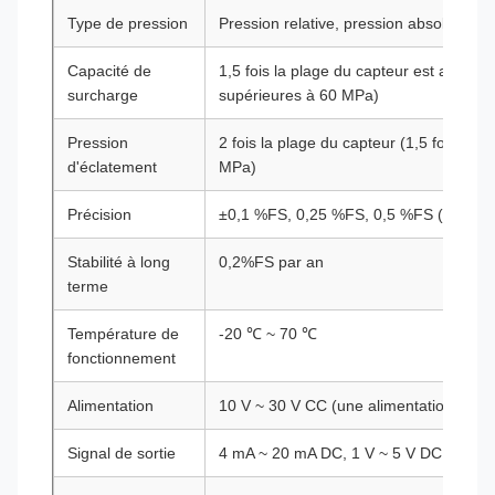
Type de pression
Pression relative, pression absolue, pr
Capacité de
1,5 fois la plage du capteur est autorisé
surcharge
supérieures à 60 MPa)
Pression
2 fois la plage du capteur (1,5 fois pou
d'éclatement
MPa)
Précision
±0,1 %FS, 0,25 %FS, 0,5 %FS (facultati
Stabilité à long
0,2%FS par an
terme
Température de
-20 ℃ ~ 70 ℃
fonctionnement
Alimentation
10 V ~ 30 V CC (une alimentation 24 
Signal de sortie
4 mA ~ 20 mA DC, 1 V ~ 5 V DC, RS485,