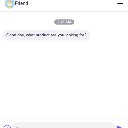
Friend
Liens Rapides
Aperçu
Produits
2:46 AM
VR Show
A Propos De Nous
Visite D'usine
Contrôle De La Qualité
Good day, what product are you looking for?
Contact
Demande De Soumission
Nouvelles
Contactez-Nous
+86-18553325367
+86-533-3571309
info@frdsensor.com
Droit d'auteur © 2026-2026 Shandong Friend Control System Co., Ltd.. .
Tous droits réservés.