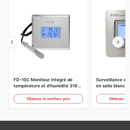
FD-10C Moniteur intégré de
Surveillance e
température et d'humidité 316L
en salle blanch
en acier inoxydable
en acier inoxyd
20mA/RS485 pou
Obtenez le meilleur prix
Obtenez le 
Détection de f