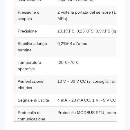
Pressione di
2 volte la portata del sensore (1,5 volte
scoppio
MPa)
Precisione
±0,1%FS, 0,25%FS, 0,5%FS (opzionale
Stabilità a lungo
0,2%FS all'anno
termine
Temperatura
-20℃~70℃
operativa
Alimentazione
10 V ~ 30 V CC (si consiglia l'alimenta
elettrica
Segnale di uscita
4 mA ~ 20 mA CC, 1 V ~ 5 V CC, RS485,
Protocollo di
Protocollo MODBUS RTU, protocollo 
comunicazione