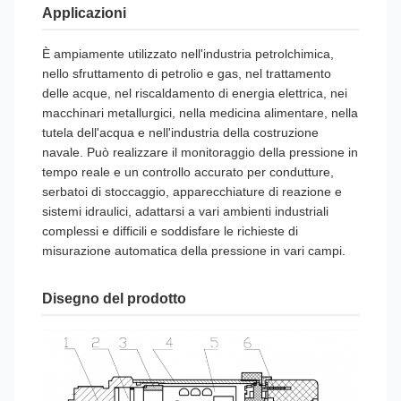
Interfaccia
Connettore GDM, connettore aeronauti
Applicazioni
elettrica
diretto, cavo protezione IP68 con cavo d
È ampiamente utilizzato nell'industria petrolchimica,
Livello di
IP65, IP68
nello sfruttamento di petrolio e gas, nel trattamento
protezione
delle acque, nel riscaldamento di energia elettrica, nei
macchinari metallurgici, nella medicina alimentare, nella
Classificazione
Ex ia IIC T4 Ga, Ex d IIC T6 Gb, Ex t
tutela dell'acqua e nell'industria della costruzione
antideflagrante
navale. Può realizzare il monitoraggio della pressione in
tempo reale e un controllo accurato per condutture,
Periodo di
12 mesi
serbatoi di stoccaggio, apparecchiature di reazione e
garanzia
sistemi idraulici, adattarsi a vari ambienti industriali
complessi e difficili e soddisfare le richieste di
misurazione automatica della pressione in vari campi.
Disegno del prodotto