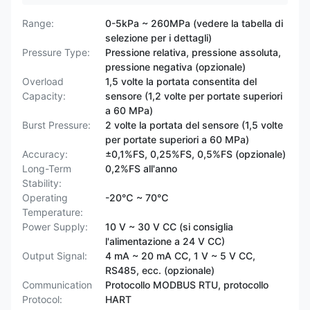
Range:
0-5kPa ~ 260MPa (vedere la tabella di
selezione per i dettagli)
Pressure Type:
Pressione relativa, pressione assoluta,
pressione negativa (opzionale)
Overload
1,5 volte la portata consentita del
Capacity:
sensore (1,2 volte per portate superiori
a 60 MPa)
Burst Pressure:
2 volte la portata del sensore (1,5 volte
per portate superiori a 60 MPa)
Accuracy:
±0,1%FS, 0,25%FS, 0,5%FS (opzionale)
Long-Term
0,2%FS all'anno
Stability:
Operating
-20℃ ~ 70℃
Temperature:
Power Supply:
10 V ~ 30 V CC (si consiglia
l'alimentazione a 24 V CC)
Output Signal:
4 mA ~ 20 mA CC, 1 V ~ 5 V CC,
RS485, ecc. (opzionale)
Communication
Protocollo MODBUS RTU, protocollo
Protocol:
HART