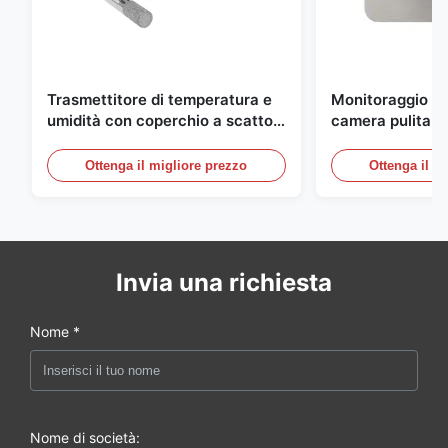
Trasmettitore di temperatura e
Monitoraggio am
umidità con coperchio a scatto
camera pulita M
integrato FD-10C, monitor in
20mA/RS485 in 
acciaio inossidabile 316L
inossidabile per
Ottenga il migliore prezzo
Ottenga il m
medico/fumo
Invia una richiesta
Nome *
Nome di società: