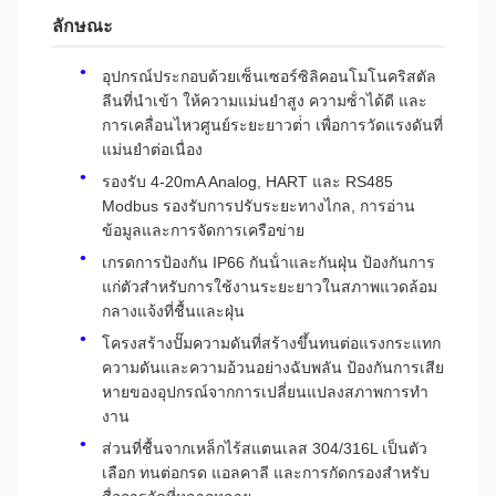
ลักษณะ
อุปกรณ์ประกอบด้วยเซ็นเซอร์ซิลิคอนโมโนคริสตัล
ลีนที่นําเข้า ให้ความแม่นยําสูง ความซ้ําได้ดี และ
การเคลื่อนไหวศูนย์ระยะยาวต่ํา เพื่อการวัดแรงดันที่
แม่นยําต่อเนื่อง
รองรับ 4-20mA Analog, HART และ RS485
Modbus รองรับการปรับระยะทางไกล, การอ่าน
ข้อมูลและการจัดการเครือข่าย
เกรดการป้องกัน IP66 กันน้ําและกันฝุ่น ป้องกันการ
แก่ตัวสําหรับการใช้งานระยะยาวในสภาพแวดล้อม
กลางแจ้งที่ชื้นและฝุ่น
โครงสร้างปั๊มความดันที่สร้างขึ้นทนต่อแรงกระแทก
ความดันและความอ้วนอย่างฉับพลัน ป้องกันการเสีย
หายของอุปกรณ์จากการเปลี่ยนแปลงสภาพการทํา
งาน
ส่วนที่ชื้นจากเหล็กไร้สแตนเลส 304/316L เป็นตัว
เลือก ทนต่อกรด แอลคาลี และการกัดกรองสําหรับ