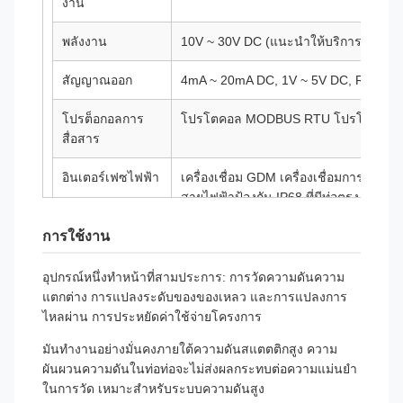
งาน
พลังงาน
10V ~ 30V DC (แนะนําให้บริการไฟฟ้า 
สัญญาณออก
4mA ~ 20mA DC, 1V ~ 5V DC, RS485, ฯล
โปรต็อกอลการ
โปรโตคอล MODBUS RTU โปรโตคอล 
สื่อสาร
อินเตอร์เฟซไฟฟ้า
เครื่องเชื่อม GDM เครื่องเชื่อมการบิน เคร
สายไฟฟ้าป้องกัน IP68 ที่มีท่อตรง
การใช้งาน
ระดับการป้องกัน
IP65, IP68
ระดับความแข็ง
Ex ia IIC T4 Ga, Ex d IIC T6 Gb, Ex tD
อุปกรณ์หนึ่งทําหน้าที่สามประการ: การวัดความดันความ
แรงต่อการระเบิด
ความร้อน
แตกต่าง การแปลงระดับของของเหลว และการแปลงการ
ไหลผ่าน การประหยัดค่าใช้จ่ายโครงการ
ระยะเวลาการรับ
12 เดือน
มันทํางานอย่างมั่นคงภายใต้ความดันสแตตติกสูง ความ
ประกัน
ผันผวนความดันในท่อท่อจะไม่ส่งผลกระทบต่อความแม่นยํา
ในการวัด เหมาะสําหรับระบบความดันสูง