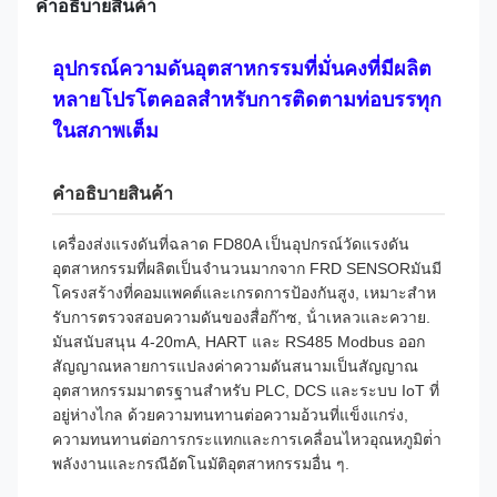
คําอธิบายสินค้า
อุปกรณ์ความดันอุตสาหกรรมที่มั่นคงที่มีผลิต
หลายโปรโตคอลสําหรับการติดตามท่อบรรทุก
ในสภาพเต็ม
คําอธิบายสินค้า
เครื่องส่งแรงดันที่ฉลาด FD80A เป็นอุปกรณ์วัดแรงดัน
อุตสาหกรรมที่ผลิตเป็นจํานวนมากจาก FRD SENSORมันมี
โครงสร้างที่คอมแพคต์และเกรดการป้องกันสูง, เหมาะสําห
รับการตรวจสอบความดันของสื่อก๊าซ, น้ําเหลวและควาย.
มันสนับสนุน 4-20mA, HART และ RS485 Modbus ออก
สัญญาณหลายการแปลงค่าความดันสนามเป็นสัญญาณ
อุตสาหกรรมมาตรฐานสําหรับ PLC, DCS และระบบ IoT ที่
อยู่ห่างไกล ด้วยความทนทานต่อความอ้วนที่แข็งแกร่ง,
ความทนทานต่อการกระแทกและการเคลื่อนไหวอุณหภูมิต่ํา
พลังงานและกรณีอัตโนมัติอุตสาหกรรมอื่น ๆ.