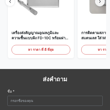
เครื่องส่งสัญญาณอุณหภูมิและ
การติดตามสภาพแ
ความชื้นแบบฝัง FD-10C พร้อมฝา
สแตนเลส ใส่ Mic
ครอบแบบ Snap-On, จอภาพสแตน
20mA/RS485 สํ
เลสสตีล 316L
ทางการแพทย์ / คว
หา ราคา ที่ ดี ที่สุด
หา ราคา ที
ส่งคำถาม
ชื่อ *