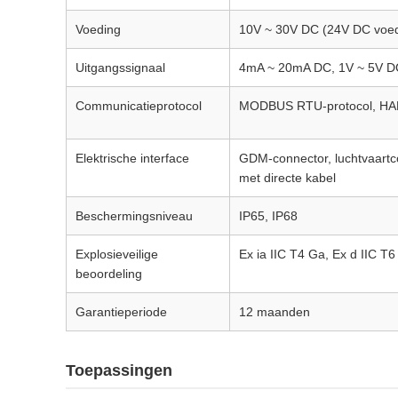
Voeding
10V ~ 30V DC (24V DC voed
Uitgangssignaal
4mA ~ 20mA DC, 1V ~ 5V DC,
Communicatieprotocol
MODBUS RTU-protocol, HAR
Elektrische interface
GDM-connector, luchtvaartco
met directe kabel
Beschermingsniveau
IP65, IP68
Explosieveilige
Ex ia IIC T4 Ga, Ex d IIC 
beoordeling
Garantieperiode
12 maanden
Toepassingen