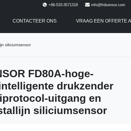
+86-533-3571318
info@frdsensor.com
CONTACTEER ONS
VRAAG EEN OFFERTE 
jn siliciumsensor
SOR FD80A-hoge-
intelligente drukzender
iprotocol-uitgang en
tallijn siliciumsensor