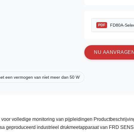
FD80A-Selec
PDF
N
U
A
A
N
V
R
A
G
E
et een vermogen van niet meer dan 50 W
g voor volledige monitoring van pijpleidingen Productbeschrijvi
massa geproduceerd industrieel drukmeetapparaat van FRD SEN