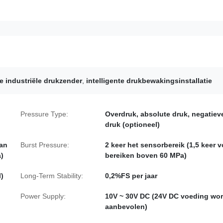
e industriële drukzender
,
intelligente drukbewakingsinstallatie
l
Pressure Type:
Overdruk, absolute druk, negatiev
druk (optioneel)
aan
Burst Pressure:
2 keer het sensorbereik (1,5 keer v
a)
bereiken boven 60 MPa)
)
Long-Term Stability:
0,2%FS per jaar
Power Supply:
10V ~ 30V DC (24V DC voeding wor
aanbevolen)