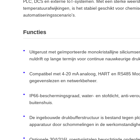
PLC, DCS en externe IoT-systemen. Met een sterke weersta
temperatuurafwijkingen, is het stabiel geschikt voor chemi
automatiseringsscenario's.
Functies
Uitgerust met geïmporteerde monokristallijne siliciumse
nuldrift op lange termijn voor continue nauwkeurige dru
Compatibel met 4-20 mA analoog, HART en RS485 Modbu
gegevenslezen en netwerkbeheer.
IP66-beschermingsgraad, water- en stofdicht, anti-vero
buitenshuis.
De ingebouwde drukbufferstructuur is bestand tegen pl
apparatuur door schommelingen in de werkomstandigh
Optionele 304/316L roestvrijstalen bevochtigde onderdele