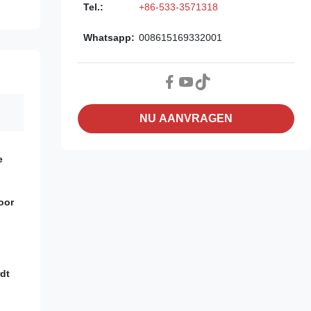
Tel.:
+86-533-3571318
Whatsapp:
008615169332001
NU AANVRAGEN
e
oor
dt