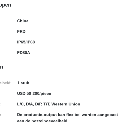
ppen
China
FRD
IP65/IP68
FD80A
en
lheid:
1 stuk
USD 50-200/piece
:
L/C, D/A, D/P, T/T, Western Union
n:
De productie-output kan flexibel worden aangepast
aan de bestelhoeveelheid.