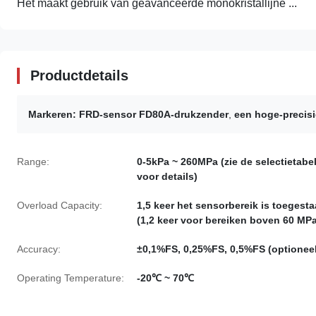
Het maakt gebruik van geavanceerde monokristallijne ...
Productdetails
Markeren:
FRD-sensor FD80A-drukzender
,
een hoge-precisi
Range:
0-5kPa ~ 260MPa (zie de selectietabe
voor details)
Overload Capacity:
1,5 keer het sensorbereik is toegest
​​(1,2 keer voor bereiken boven 60 MP
Accuracy:
±0,1%FS, 0,25%FS, 0,5%FS (optioneel
Operating Temperature:
-20℃ ~ 70℃