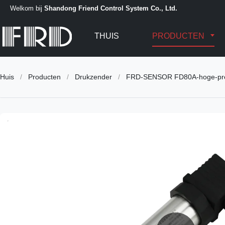
Welkom bij
Shandong Friend Control System Co., Ltd.
THUIS
PRODUCTEN
Huis
/
Producten
/
Drukzender
/
FRD-SENSOR FD80A-hoge-precisi