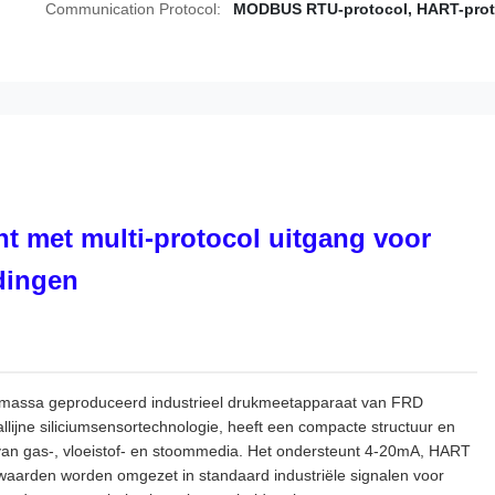
Communication Protocol:
MODBUS RTU-protocol, HART-prot
nt met multi-protocol uitgang voor
idingen
in massa geproduceerd industrieel drukmeetapparaat van FRD
jne siliciumsensortechnologie, heeft een compacte structuur en
van gas-, vloeistof- en stoommedia. Het ondersteunt 4-20mA, HART
waarden worden omgezet in standaard industriële signalen voor