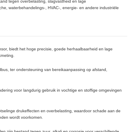
nd tegen overbelasting, slagvastheid en lage
sche, waterbehandelings-, HVAC-, energie- en andere industriële
nsor, biedt het hoge precisie, goede herhaalbaarheid en lage
kmeting.
s, ter ondersteuning van bereikaanpassing op afstand,
udering voor langdurig gebruik in vochtige en stoffige omgevingen
otselinge drukeffecten en overbelasting, waardoor schade aan de
eden wordt voorkomen.
n zijn bestand tegen zuur, alkali en corrosie voor verschillende