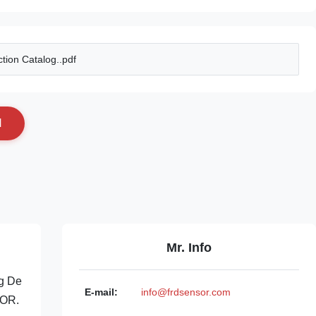
tion Catalog..pdf
N
Mr. Info
ng De
E-mail:
info@frdsensor.com
SOR.