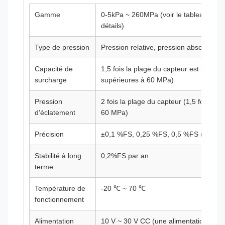
Gamme
0-5kPa ~ 260MPa (voir le tableau de sé
détails)
Type de pression
Pression relative, pression absolue, pr
Capacité de
1,5 fois la plage du capteur est autoris
surcharge
supérieures à 60 MPa)
Pression
2 fois la plage du capteur (1,5 fois pou
d'éclatement
60 MPa)
Précision
±0,1 %FS, 0,25 %FS, 0,5 %FS (facultat
Stabilité à long
0,2%FS par an
terme
Température de
-20 ℃ ~ 70 ℃
fonctionnement
Alimentation
10 V ~ 30 V CC (une alimentation 24