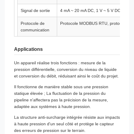
Signal de sortie
4 mA ~ 20 mA DC, 1 V ~ 5 V DC, RS485,
Protocole de
Protocole MODBUS RTU, protocole H
communication
Interface
Connecteur GDM, connecteur aviation,
Applications
électrique
directe, câble de protection IP68 avec s
Niveau de
IP65, IP68
Un appareil réalise trois fonctions : mesure de la
protection
pression différentielle, conversion du niveau de liquide
et conversion du débit, réduisant ainsi le coût du projet.
Indice
Ex ia IIC T4 Ga, Ex d IIC T6 Gb, Ex t
Il fonctionne de manière stable sous une pression
antidéflagrant
statique élevée ; La fluctuation de la pression du
pipeline n'affectera pas la précision de la mesure,
Période de
12 mois
adaptée aux systèmes à haute pression.
garantie
La structure anti-surcharge intégrée résiste aux impacts
à haute pression d'un seul côté et protège le capteur
des erreurs de pression sur le terrain.