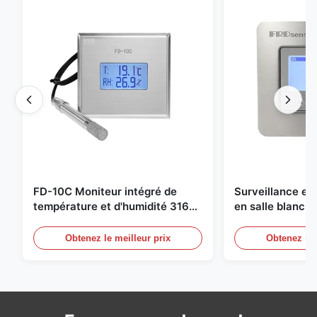
FD-10C Moniteur intégré de
Surveillance e
température et d'humidité 316L
en salle blanch
en acier inoxydable
en acier inoxyd
20mA/RS485 pou
Obtenez le meilleur prix
Obtenez le 
Détection de f