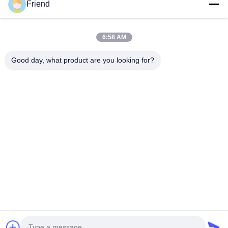
Friend
Liens Rapides
Aperçu
Produits
6:58 AM
VR Show
A Propos De Nous
Visite D'usine
Contrôle De La Qualité
Good day, what product are you looking for?
Contact
Demande De Soumission
Nouvelles
Contactez-Nous
+86-18553325367
+86-533-3571309
info@frdsensor.com
Droit d'auteur © 2026-2026 Shandong Friend Control System Co., Ltd.. .
Tous droits réservés.