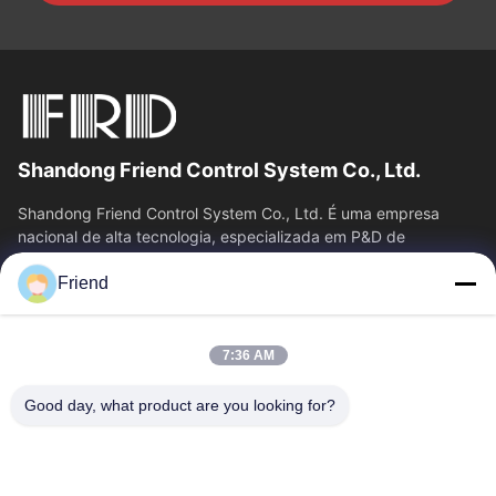
Shandong Friend Control System Co., Ltd.
Shandong Friend Control System Co., Ltd. É uma empresa
nacional de alta tecnologia, especializada em P&D de
instrumentação, fabricação e...
Friend
Relações Rápidas
Casa
Produtos
7:36 AM
Show De RV
Quem Somos
Fábrica
Controle De Qualidade
Good day, what product are you looking for?
Fale Conosco
Pedir Um Orçamento
Notícias
Contacte-Nos