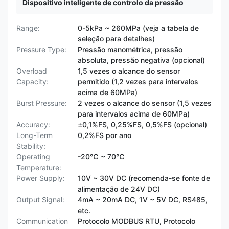
Dispositivo inteligente de controlo da pressão
Range:
0-5kPa ~ 260MPa (veja a tabela de
seleção para detalhes)
Pressure Type:
Pressão manométrica, pressão
absoluta, pressão negativa (opcional)
Overload
1,5 vezes o alcance do sensor
Capacity:
permitido (1,2 vezes para intervalos
acima de 60MPa)
Burst Pressure:
2 vezes o alcance do sensor (1,5 vezes
para intervalos acima de 60MPa)
Accuracy:
±0,1%FS, 0,25%FS, 0,5%FS (opcional)
Long-Term
0,2%FS por ano
Stability:
Operating
-20℃ ~ 70℃
Temperature:
Power Supply:
10V ~ 30V DC (recomenda-se fonte de
alimentação de 24V DC)
Output Signal:
4mA ~ 20mA DC, 1V ~ 5V DC, RS485,
etc.
Communication
Protocolo MODBUS RTU, Protocolo