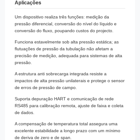
Aplicações
Interface elétrica
Conector GDM, conector de aviação, 
chumbo direto, cabo de proteção IP68
Um dispositivo realiza três funções: medição da
Nível de
IP65, IP68
pressão diferencial, conversão do nível do líquido e
protecção
conversão do fluxo, poupando custos do projecto.
Funciona estavelmente sob alta pressão estática; as
Classificação à
Ex ia IIC T4 Ga, Ex d IIC T6 Gb, Ex t
flutuações de pressão da tubulação não afetam a
prova de
precisão de medição, adequada para sistemas de alta
explosão
pressão.
Período de
12 meses
A estrutura anti sobrecarga integrada resiste a
garantia
impactos de alta pressão unilaterais e protege o sensor
de erros de pressão de campo.
Suporta depuração HART e comunicação de rede
RS485 para calibração remota, ajuste de faixa e coleta
de dados.
A compensação de temperatura total assegura uma
excelente estabilidade a longo prazo com um mínimo
de deriva de zero e de span.