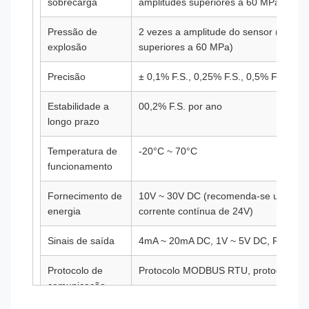
sobrecarga
amplitudes superiores a 60 MPa)
Pressão de
2 vezes a amplitude do sensor (1,5 ve
explosão
superiores a 60 MPa)
Precisão
± 0,1% F.S., 0,25% F.S., 0,5% F.S. (facu
Estabilidade a
00,2% F.S. por ano
longo prazo
Temperatura de
-20°C ~ 70°C
funcionamento
Fornecimento de
10V ~ 30V DC (recomenda-se uma font
energia
corrente contínua de 24V)
Sinais de saída
4mA ~ 20mA DC, 1V ~ 5V DC, RS485, et
Protocolo de
Protocolo MODBUS RTU, protocolo H
comunicação