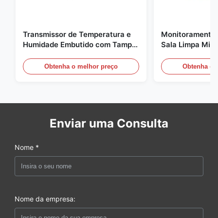
Transmissor de Temperatura e
Monitoramento 
Humidade Embutido com Tampa
Sala Limpa Micr
de Encaixe FD-10C Monitor de
20mA/RS485 pa
Aço Inoxidável 316L
médica / de fu
Obtenha o melhor preço
Obtenha o 
Enviar uma Consulta
Nome *
Nome da empresa: