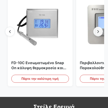
FD-10C Ενσωματωμένο Snap
Περιβαλλοντικ
On κάλυψη θερμοκρασία και
Παρακολούθησ
υγρασία μεταδότης 316L
Χώρου Ενσωμα
αντηλιακό οθόνη από
Ανοξείδωτο Χάλ
Πάρτε την καλύτερη τιμή
Πάρτε την κ
ανοξείδωτο χάλυβα
20mA/RS485 Για
Ανίχνευση Καπ
Στείλε Ερευνά