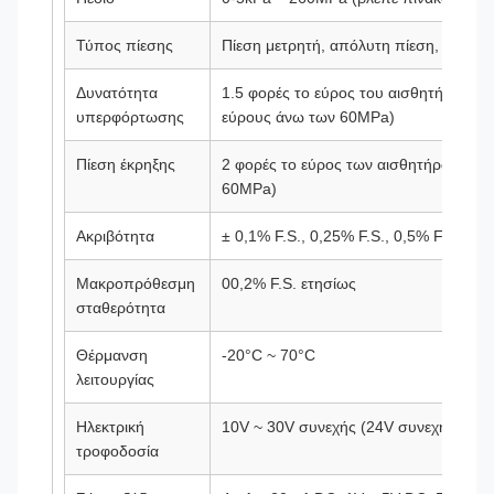
Τύπος πίεσης
Πίεση μετρητή, απόλυτη πίεση, αρνητικ
Δυνατότητα
1.5 φορές το εύρος του αισθητήρα που 
υπερφόρτωσης
εύρους άνω των 60MPa)
Πίεση έκρηξης
2 φορές το εύρος των αισθητήρων (1,5
60MPa)
Ακριβότητα
± 0,1% F.S., 0,25% F.S., 0,5% F.S. (πρ
Μακροπρόθεσμη
00,2% F.S. ετησίως
σταθερότητα
Θέρμανση
-20°C ~ 70°C
λειτουργίας
Ηλεκτρική
10V ~ 30V συνεχής (24V συνεχής παρο
τροφοδοσία