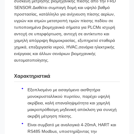
συσκευή μέτρησης βιομηχανικής πίεσης από την FRD
SENSOR.Διαθέτει συμπαγή δομή και υψηλό βαθμό
προστασίας, κατάλληλο για ανίχνευση πίεσης αερίων,
υγρών και ατμών.μετατροπή τιμών πίεσης πεδίου σε
τυποποιημένα βιομηχανικά σήματα για PLCΜε ισχυρή
αντοχή σε υπερφόρτωση, αντοχή σε αντίκτυπο και
χαμηλή απόρριψη θερμοκρασίας, εξυπηρετεί σταθερά
χημικά, επεξεργασία νερού, HVAC,σενάρια ηλεκτρικής
ενέργειας και άλλων σενάριων βιομηχανικής
αυτοματοποίησης.
Χαρακτηριστικά
Εξοπλισμένο με εισαγόμενο αισθητήρα
μονοκρυσταλλικού πυριτίου, παρέχει υψηλή
ακρίβεια, καλή επαναληψιμότητα και χαμηλή
μακροπρόθεσμη μηδενική απόκλιση για συνεχή
ακριβή μέτρηση πίεσης.
Είναι συμβατό με αναλογικά 4-20mA, HART και
RS485 Modbus, υποστηρίζοντας την