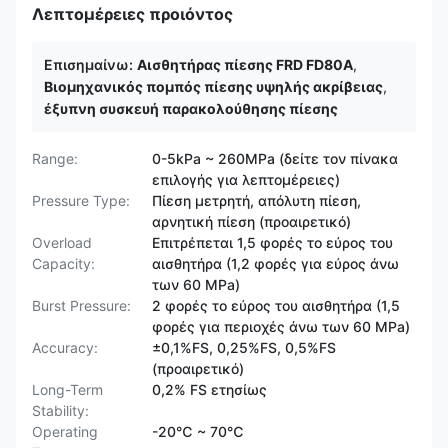
Λεπτομέρειες προιόντος
Επισημαίνω:
Αισθητήρας πίεσης FRD FD80A
,
Βιομηχανικός πομπός πίεσης υψηλής ακρίβειας
,
έξυπνη συσκευή παρακολούθησης πίεσης
Range:
0-5kPa ~ 260MPa (δείτε τον πίνακα
επιλογής για λεπτομέρειες)
Pressure Type:
Πίεση μετρητή, απόλυτη πίεση,
αρνητική πίεση (προαιρετικό)
Overload
Επιτρέπεται 1,5 φορές το εύρος του
Capacity:
αισθητήρα (1,2 φορές για εύρος άνω
των 60 MPa)
Burst Pressure:
2 φορές το εύρος του αισθητήρα (1,5
φορές για περιοχές άνω των 60 MPa)
Accuracy:
±0,1%FS, 0,25%FS, 0,5%FS
(προαιρετικό)
Long-Term
0,2% FS ετησίως
Stability:
Operating
-20℃ ~ 70℃