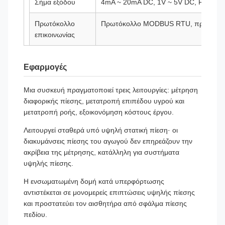
Σήμα εξόδου
4mA ~ 20mA DC, 1V ~ 5V DC, RS485, κ
Πρωτόκολλο
Πρωτόκολλο MODBUS RTU, πρωτόκο
επικοινωνίας
Ηλεκτρική
Συνδετήρας GDM, συνδετήρας αεροπορ
Εφαρμογές
διεπαφή
άμεσο μόλυβδο, καλώδιο προστασίας 
Επίπεδο
IP65, IP68
Μια συσκευή πραγματοποιεί τρεις λειτουργίες: μέτρηση
προστασίας
διαφορικής πίεσης, μετατροπή επιπέδου υγρού και
μετατροπή ροής, εξοικονόμηση κόστους έργου.
Αξιολόγηση
Ex ia IIC T4 Ga, Ex d IIC T6 Gb, Ex tD
Λειτουργεί σταθερά υπό υψηλή στατική πίεση· οι
ανθεκτικότητας
διακυμάνσεις πίεσης του αγωγού δεν επηρεάζουν την
σε έκρηξη
ακρίβεια της μέτρησης, κατάλληλη για συστήματα
υψηλής πίεσης.
Εποχή εγγύησης
12 μήνες
Η ενσωματωμένη δομή κατά υπερφόρτωσης
αντιστέκεται σε μονομερείς επιπτώσεις υψηλής πίεσης
και προστατεύει τον αισθητήρα από σφάλμα πίεσης
πεδίου.