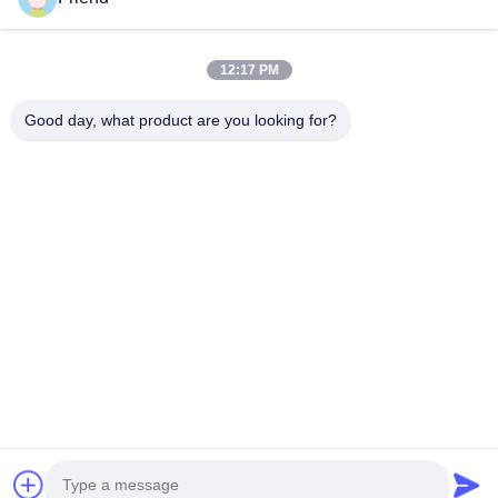
Γρήγορες Συνδέσεις
Αρχική Σελίδα
Προϊόντα
12:17 PM
Εμφάνιση VR
Σχετικά Με Εμάς
Γύρος Εργοστασίων
Ποιοτικός Έλεγχος
Good day, what product are you looking for?
Επαφή
Ζητήστε Ένα Απόσπασμα
Νέα
Μας Ελάτε Σε Επαφή Με
+86-18553325367
+86-533-3571309
info@frdsensor.com
Δικαιώματα πνευματικής ιδιοκτησίας © 2026-2026 Shandong Friend
Control System Co., Ltd.. . Διατηρούνται όλα τα πνευματικά δικαιώματα.