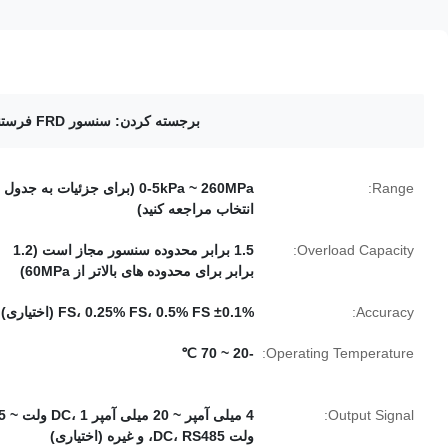
برجسته کردن:
سنسور FRD فرستنده فشار FD80A
Range:
0-5kPa ~ 260MPa (برای جزئیات به جدول
انتخاب مراجعه کنید)
Overload Capacity:
1.5 برابر محدوده سنسور مجاز است (1.2
برابر برای محدوده های بالاتر از 60MPa)
Accuracy:
±0.1% FS، 0.25% FS، 0.5% FS (اختیاری)
-20 ~ 70 ℃
Operating Temperature:
Output Signal:
4 میلی آمپر ~ 20 میلی آمپر ، 1
ولت DC، RS485، و غیره (اختیاری)