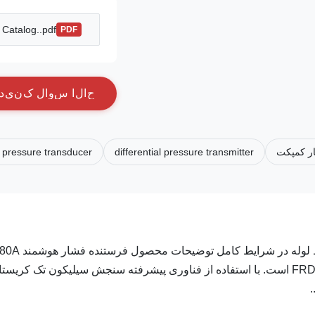
Catalog..pdf
PDF
ح
ا
ل
ا
س
و
ا
ل
ک
ن
ي
د
ار کمپکت
differential pressure transmitter
 pressure transducer
ابزار فشار صنعتی پایدار با خروجی چند پروتکل برای نظارت بر خط لوله 
یک دستگاه اندازه گیری فشار صنعتی بالغ تولید انبوه از FRD SENSOR است. با استفاده از فناوری پیشرفته سنجش سیلیکون تک کری