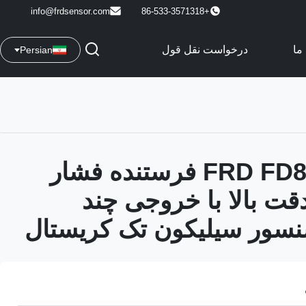
info@frdsensor.com
+86-533-3571318
ما
درخواست نقل قول
Persian
سنسور FRD FD80A فرستنده فشار
قت بالا با خروجی چند
نسور سیلیکون تک کریستال