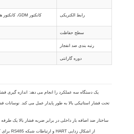
رابط الکتریکی
کانکتور GDM، کانکتور هوانوردی، گلند کابل با سرب مستقیم، کابل حفاظتی IP68 با سرب مستقیم
سطح حفاظت
رتبه بندی ضد انفجار
دوره گارانتی
یک دستگاه سه عملکرد را انجام می دهد: اندازه گیری فشا
تحت فشار استاتیکی بالا به طور پایدار عمل می کند. نوسانات ف
ساختار ضد اضافه بار داخلی در برابر ضربه فشار بالا یک طرف
از اشکال زدایی HART و ارتباطات شبکه RS485 برای کالیبراسیون از راه دور، تنظیم محدوده و جمع آوری داده ها پشتیبانی می کند.