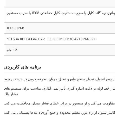
IP65، IP68
Ex ia IIC T4 Ga، Ex d IIC T6 Gb، Ex tD A21 IP66 T80℃
12 ماه
برنامه های کاربردی
ر دیفرانسیل، تبدیل سطح مایع و تبدیل جریان، صرفه جویی در هزینه پروژه.
شار خط لوله بر دقت اندازه گیری تأثیر نمی گذارد، مناسب برای سیستم های
فشار بالا.
ه مقاومت می کند و از سنسور در برابر خطای فشار میدان محافظت می کند.