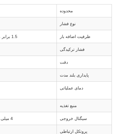
محدوده
نوع فشار
ظرفیت اضافه بار
1.5 برابر محدوده سنسور مجاز است (1.2 برابر برای محدوده های بالاتر از 60MPa)
فشار ترکیدگی
دقت
پایداری بلند مدت
دمای عملیاتی
منبع تغذیه
سیگنال خروجی
4 میلی آمپر ~ 20 میلی آمپر DC، 1 ولت ~ 5 ولت DC، RS485، و غیره (اختیاری)
پروتکل ارتباطی