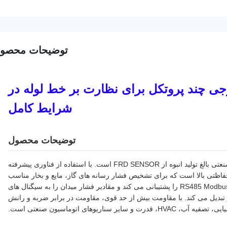
توضیحات محصو
وجی چند پروتکل برای نظارت بر خط لوله در
شرایط کامل
توضیحات محصول
فرستنده فشار هوشمند FD80A یک دستگاه اندازه گیری فشار صنعتی بالغ تولید انبوه از FRD SENSOR است. با استفاده از فناوری پیشرفته
ظتی بالا است که برای تشخیص فشار رسانه های گاز، مایع و بخار مناسب
است. این خروجی چند سیگنالی 4-20 میلی آمپر، HART و RS485 Modbus را پشتیبانی می کند و مقادیر فشار میدان را به سیگنال های
برای PLC، DCS و سیستم های IoT از راه دور تبدیل می کند. با مقاومت بیش از حد قوی، مقاومت در برابر ضربه و رانش
ناریوهای اتوماسیون صنعتی است.