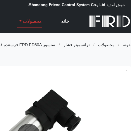
خوش آمدید
Shandong Friend Control System Co., Ltd.
خانه
محصولات
خونه
/
محصولات
/
ترانسمیتر فشار
/
سنسور FRD FD80A فرستنده فشار هوشمند با دقت بالا با خروجی چند پروتکل و سنسور سیلیکون تک کریستال