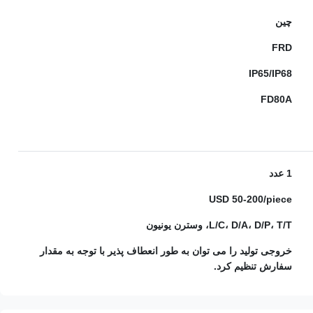
چین
FRD
IP65/IP68
FD80A
1 عدد
USD 50-200/piece
L/C، D/A، D/P، T/T، وسترن یونیون
خروجی تولید را می توان به طور انعطاف پذیر با توجه به مقدار
سفارش تنظیم کرد.