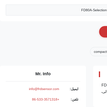
FD80A-Selection 
compact
Mr. Info
در شرایط کامل توضیحات محصول فرستنده فشار هوشمند FD80A
ایمیل:
info@frdsensor.com
ستالی،
تلفن:
+86-533-3571318