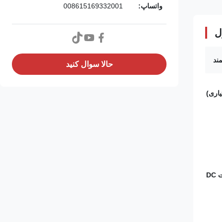
واتساپ:
008615169332001
ل
ند
حالا سوال کنيد
اری)
10 ولت ~ 30 ولت DC (منبع تغذیه 24 ولت DC