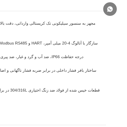
مجهز به سنسور سیلیکونی تک کریستالی وارداتی، دقت بالا
سازگار با آنالوگ 4-20 میلی آمپر، HART و Modbus RS485، پشتیبانی از اصلاح محدوده از راه دور، خواندن داده ها و مدیریت شبکه.
درجه حفاظت IP66، ضد آب و گرد و غبار، ضد پیری برای عملکرد طولانی مدت در محیط های بیرونی، مرطوب و گرد و غبار.
ساختار بافر فشار داخلی در برابر ضربه فشار ناگهانی و اض
قطعات خیس 