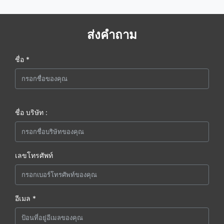
ส่งคำถาม
ชื่อ *
ชื่อ บริษัท :
เลขโทรศัพท์
อีเมล *