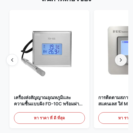
เครื่องส่งสัญญาณอุณหภูมิและ
การติดตามสภาพแ
ความชื้นแบบฝัง FD-10C พร้อมฝา
สแตนเลส ใส่ Mic
ครอบแบบ Snap-On, จอภาพสแตน
20mA/RS485 สํ
เลสสตีล 316L
ทางการแพทย์ / คว
หา ราคา ที่ ดี ที่สุด
หา ราคา ที