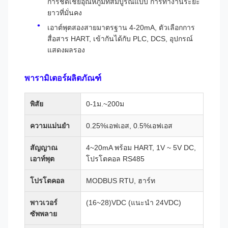
การชดเชยอุณหภูมิที่สมบูรณ์แบบ การทำงานระยะ
ยาวที่มั่นคง
เอาต์พุตสองสายมาตรฐาน 4-20mA, ตัวเลือกการ
สื่อสาร HART, เข้ากันได้กับ PLC, DCS, อุปกรณ์
แสดงผลรอง
พารามิเตอร์ผลิตภัณฑ์
พิสัย
0-1ม.~200ม
ความแม่นยำ
0.25%เอฟเอส, 0.5%เอฟเอส
สัญญาณ
4~20mA พร้อม HART, 1V ~ 5V DC,
เอาท์พุต
โปรโตคอล RS485
โปรโตคอล
MODBUS RTU, ฮาร์ท
พาวเวอร์
(16~28)VDC (แนะนำ 24VDC)
ซัพพลาย