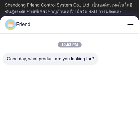
Shandong Friend Control System Co., Ltd. เป็นองค์กรเทคโนโลยี
ชั้นสูงระดับชาติที่เชี่ยวชาญด้านเครื่องมือวัด R&D การผลิตและ
บริการควบคุมอุตสาหกรรม...
Friend
ลิงค์เร็ว
บ้าน
ผลิตภัณฑ์
10:53 PM
แสดง VR
เกี่ยวกับเรา
ทัวร์โรงงาน
ควบคุมคุณภาพ
Good day, what product are you looking for?
ติดต่อเรา
ขออ้าง
ข่าว
ติดต่อเรา
+86-18553325367
+86-533-3571309
info@frdsensor.com