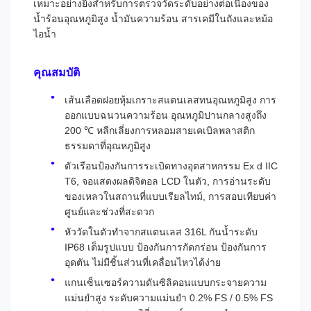
เหมาะอย่างยิ่งสำหรับการตรวจวัดระดับอย่างต่อเนื่องของ
น้ำร้อนอุณหภูมิสูง น้ำมันความร้อน สารเคมีในถังและหม้อ
ไอน้ำ
คุณสมบัติ
เส้นเลือดฝอยหุ้มเกราะสแตนเลสทนอุณหภูมิสูง การ
ออกแบบฉนวนความร้อน อุณหภูมิปานกลางสูงถึง
200 ℃ หลีกเลี่ยงการหลอมสายเคเบิลพลาสติก
ธรรมดาที่อุณหภูมิสูง
ตัวเรือนป้องกันการระเบิดทางอุตสาหกรรม Ex d IIC
T6, จอแสดงผลดิจิตอล LCD ในตัว, การอ่านระดับ
ของเหลวในสถานที่แบบเรียลไทม์, การสอบเทียบค่า
ศูนย์และช่วงที่สะดวก
หัววัดในตัวทำจากสแตนเลส 316L กันน้ำระดับ
IP68 เต็มรูปแบบ ป้องกันการกัดกร่อน ป้องกันการ
อุดตัน ไม่มีชิ้นส่วนที่เคลื่อนไหวได้ง่าย
แกนเซ็นเซอร์ความดันซิลิคอนแบบกระจายความ
แม่นยำสูง ระดับความแม่นยำ 0.2% FS / 0.5% FS