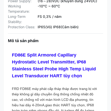
Power Supply:
(16～28)VDC (khuyên dùng 24VDC)
Working
-10℃ ~ 60℃
Temperature:
Long-Term
FS 0,3% / năm
Stability:
Protection Class:
IP65(Vỏ) IP68(Cảm biến)
Mô tả sản phẩm
FD86E Split Armored Capillary
Hydrostatic Level Transmitter, IP68
Stainless Steel Probe High Temp Liquid
Level Transducer HART tùy chọn
FRD FD86E máy phát cấp tháp tháp được trang bị với
thép không gỉ dây chuyền ống thông chống nhiệt độ
cao, vỏ chống nổ với màn hình LCD địa phương, tín
hiệu hai dây 4-20mA,giao thức HART tùy chọn, IP68
hoàn toàn niêm phong đầu dò, lý tưởng để đo lường