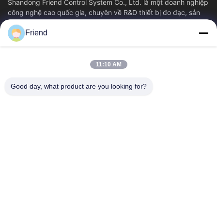
Shandong Friend Control System Co., Ltd. là một doanh nghiệp
công nghệ cao quốc gia, chuyên về R&D thiết bị đo đạc, sản
xuất và dịch vụ điều...
Friend
Liên Kết Nhanh
Nhà
Sản Phẩm
11:10 AM
Hướng Dẫn VR
Về Chúng Tôi
Tham Quan Nhà Máy
Kiểm Soát Chất Lượng
Good day, what product are you looking for?
Liên Hệ Chúng Tôi
Yêu Cầu Báo Giá
Tin Tức
Liên Hệ Với Chúng Tôi
+86-18553325367
+86-533-3571309
info@frdsensor.com