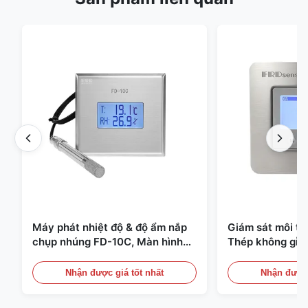
Máy phát nhiệt độ & độ ẩm nắp
Giám sát môi t
chụp nhúng FD-10C, Màn hình
Thép không gỉ 
thép không gỉ 316L
20mA/RS485 Dùn
Phát hiện Khói
Nhận được giá tốt nhất
Nhận được 