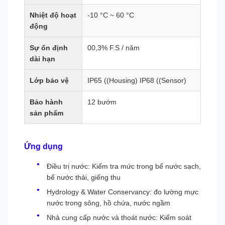
Nhiệt độ hoạt
-10 °C ~ 60 °C
động
Sự ổn định
00,3% F.S / năm
dài hạn
Lớp bảo vệ
IP65 ((Housing) IP68 ((Sensor)
Bảo hành
12 bướm
sản phẩm
Ứng dụng
Điều trị nước: Kiểm tra mức trong bể nước sạch,
bể nước thải, giếng thu
Hydrology & Water Conservancy: đo lường mực
nước trong sông, hồ chứa, nước ngầm
Nhà cung cấp nước và thoát nước: Kiểm soát