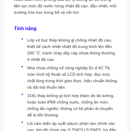
liên tục mức độ nước nóng nhiệt độ cao, dầu nhiệt, môi
trường hóa học trong bể và nồi hơi.
Tính năng
Lớp vỏ bọc thép không gỉ chống nhiệt độ cao,
thiết kế cách nhiệt nhiệt độ trung bình lên đến
200 °C, tránh chảy dây cáp nhựa thông thường
ở nhiệt độ cao.
Nhà chứa chống nổ công nghiệp Ex d IIC T6,
màn hình kỹ thuật số LCD tích hợp, đọc mức
chất lỏng trong thời gian thực, hiệu chuẩn không
và dải trải thuận tiện.
316L thép không gỉ tích hợp thăm dò đo lường,
hoàn toàn IP68 chống nước, chống ăn mòn,
chống tắc nghẽn, không có bộ phận di chuyển
dễ bị tổn thương.
Lõi cảm biến áp suất silicon phân tán chính xác
cao, lớp độ chính xác 0,2%FS / 0,5%FS, bù đắp