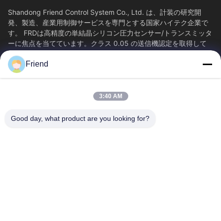
Shandong Friend Control System Co., Ltd. は、計装の研究開
発、製造、産業用制御サービスを専門とする国家ハイテク企業で
す。 FRDは高精度の単結晶シリコン圧力センサー/トランスミッタ
ーに焦点を当てています。クラス 0.05 の送信機認定を取得して
おり、65...
Friend
SAIKESAISI水素エナジー
ホーム
製品
3:40 AM
VRショー
企業情報
会社案内
品質管理
Good day, what product are you looking for?
お問い合わせ
見積依頼
ニュース
送信
+86-18553325367
+86-533-3571309
info@frdsensor.com