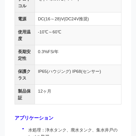
コル
電源
DC(16～28)V(DC24V推奨)
使用温
-10℃～60℃
度
長期安
0.3%FS/年
定性
保護ク
IP65(ハウジング) IP68(センサー)
ラス
製品保
12ヶ月
証
アプリケーション
水処理：浄水タンク、廃水タンク、集水井戸の