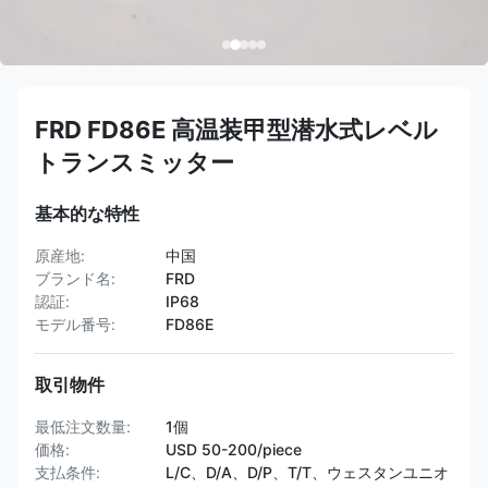
FRD FD86E 高温装甲型潜水式レベル
トランスミッター
基本的な特性
原産地:
中国
ブランド名:
FRD
認証:
IP68
モデル番号:
FD86E
取引物件
最低注文数量:
1個
価格:
USD 50-200/piece
支払条件:
L/C、D/A、D/P、T/T、ウェスタンユニオ