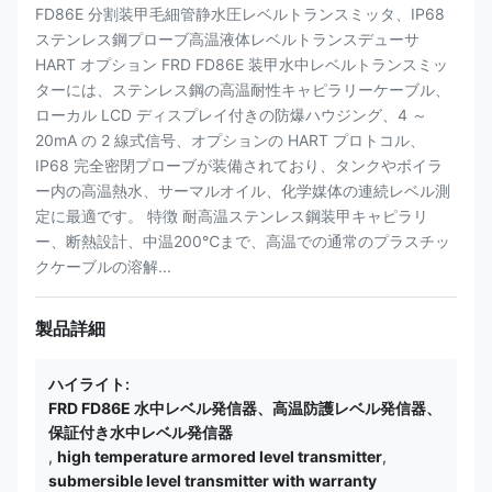
FD86E 分割装甲毛細管静水圧レベルトランスミッタ、IP68
ステンレス鋼プローブ高温液体レベルトランスデューサ
HART オプション FRD FD86E 装甲水中レベルトランスミッ
ターには、ステンレス鋼の高温耐性キャピラリーケーブル、
ローカル LCD ディスプレイ付きの防爆ハウジング、4 ～
20mA の 2 線式信号、オプションの HART プロトコル、
IP68 完全密閉プローブが装備されており、タンクやボイラ
ー内の高温熱水、サーマルオイル、化学媒体の連続レベル測
定に最適です。 特徴 耐高温ステンレス鋼装甲キャピラリ
ー、断熱設計、中温200℃まで、高温での通常のプラスチッ
クケーブルの溶解...
製品詳細
ハイライト:
FRD FD86E 水中レベル発信器、高温防護レベル発信器、
保証付き水中レベル発信器
,
high temperature armored level transmitter
,
submersible level transmitter with warranty