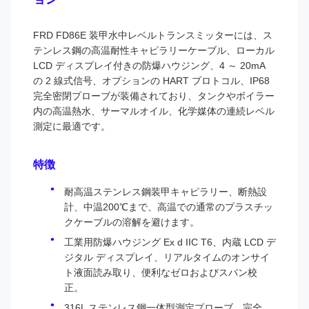
FRD FD86E 装甲水中レベルトランスミッターには、ス
テンレス鋼の高温耐性キャピラリーケーブル、ローカル
LCD ディスプレイ付きの防爆ハウジング、4 ～ 20mA
の 2 線式信号、オプションの HART プロトコル、IP68
完全密閉プローブが装備されており、タンクやボイラー
内の高温熱水、サーマルオイル、化学媒体の連続レベル
測定に最適です。
特徴
耐高温ステンレス鋼装甲キャピラリー、断熱設
計、中温200℃まで、高温での通常のプラスチッ
クケーブルの溶解を避けます。
工業用防爆ハウジング Ex d IIC T6、内蔵 LCD デ
ジタル ディスプレイ、リアルタイムのオンサイ
ト液面読み取り、便利なゼロおよびスパン校
正。
316L ステンレス鋼一体型測定プローブ、完全