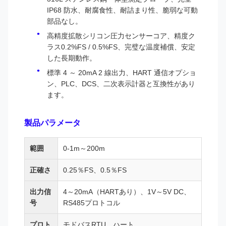
IP68 防水、耐腐食性、耐詰まり性、脆弱な可動
部品なし。
高精度拡散シリコン圧力センサーコア、精度ク
ラス0.2%FS / 0.5%FS、完璧な温度補償、安定
した長期動作。
標準 4 ～ 20mA 2 線出力、HART 通信オプショ
ン、PLC、DCS、二次表示計器と互換性があり
ます。
製品パラメータ
範囲
0-1m～200m
正確さ
0.25％FS、0.5％FS
出力信
4～20mA（HARTあり）、1V～5V DC、
号
RS485プロトコル
プロト
モドバスRTU、ハート