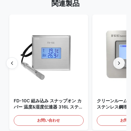
関連製品
FD-10C 組み込み スナップオン カ
クリーンルーム
バー 温度&湿度伝達器 316L ステン
ステンレス鋼埋
レス・スチールモニター
4-20mA/RS4
知用
お問い合わせ
お問