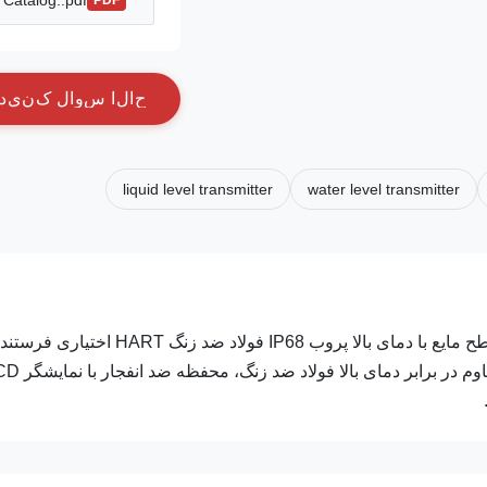
Catalog..pdf
PDF
ح
ا
ل
ا
س
و
ا
ل
ک
ن
ي
د
liquid level transmitter
water level transmitter
فرستنده سطح هیدرواستاتیک مویرگی زره ​​پوش FD86E، مبدل سطح مایع با دمای بالا پروب IP68 فولاد ضد زنگ HART اختیاری
سطح زیردریایی زره ​​پوش FRD FD86E مجهز به کابل مویرگی مقاوم در برابر