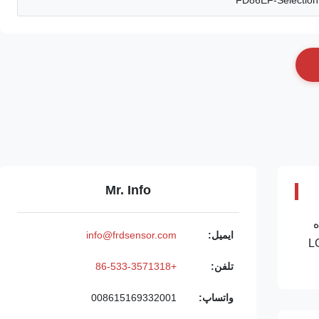
FD86EF-Selection 
Mr. Info
 فرستنده
ایمیل:
info@frdsensor.com
 دمای بالا فولاد ضد زنگ، محفظه ضد انفجار با نمایشگر LCD
تلفن:
+86-533-3571318
واتساپ:
008615169332001