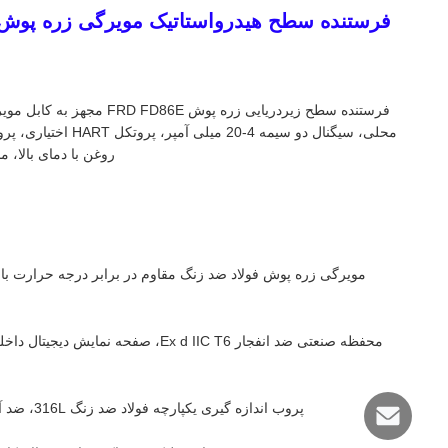
روغن با دمای بالا، 
محفظه صنعتی ضد انفجار Ex d IIC T6
پروب اندازه گیری یکپارچه فولاد ضد زنگ 316L، ضد آب کامل IP68، ضد خوردگی، ضد گرفتگی، بدون قطعات متحرک آسیب پذیر.