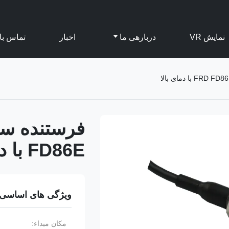
نمایش VR
دربارهی ما
اخبار
تماس با 
FD86E با دمای بالا
ویژگی های اساسی
مکان مبداء: