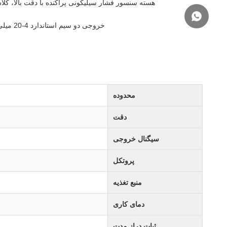
هسته سنسور فشار سیلیکونی پراکنده با دقت بالا، کلاس دقت 0.2٪ FS / 0.5٪ FS، جبران دمای عالی، عملکرد طو
خروجی دو سیم استاندارد 4-20 میلی آمپر، ارتباط HART اختیاری، سازگار با PLC، DCS، ابزارهای نمایش ثانویه.
محدوده
دقت
سیگنال خروجی
پروتکل
منبع تغذیه
دمای کاری
ثبات دراز مدت