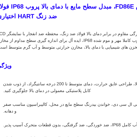
فرستنده سطح هیدرواستاتیک مویرگی زره ​​پوش FD86E، مبدل سطح مایع با دمای ب
ضد زنگ HART اختیاری
فرستنده سطح زیردریایی زره ​​پوش FRD FD86E مجهز به کابل مویرگی مقاوم در برابر دمای بال
محلی، سیگنال دو سیمه 4-20 میلی آمپر، پروتکل HART اختیاری، پروب کاملا مهر و موم شده IP68، ایده آل برای اندازه گیری سطح مداوم از م
مخزن های شیمیایی با دمای بالا، مخازن حرارتی متوسط ​​​​و آب گرم متوسط ​​است
ویژگ
مویرگی زره ​​پوش فولاد ضد زنگ مقاوم در برابر درجه حرارت بالا، طراحی عایق حرارت، دمای متوسط ​​تا 200 درجه سانتیگراد، از ذوب شدن
کابل پلاستیکی معمولی در دمای بالا جلوگیری کنید.
، صفحه نمایش دیجیتال داخلی ال سی دی، خواندن بیدرنگ سطح مایع در محل، کالیبراسیون مناسب صفر
و دهانه.