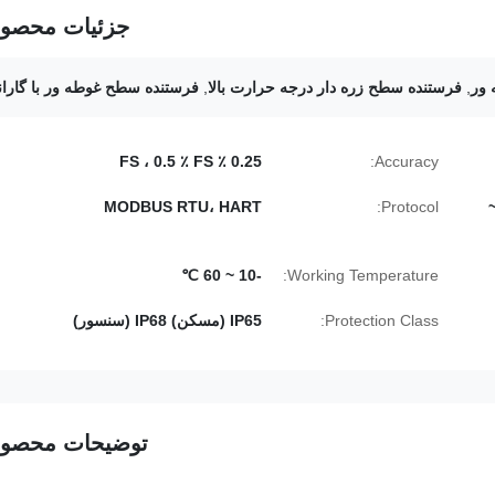
جزئیات محصو
,
فرستنده سطح زره دار درجه حرارت بالا
,
فرستنده سطح غوطه ور با گاران
0.25 ٪ FS ، 0.5 ٪ FS
Accuracy:
 ولت ~
Protocol:
MODBUS RTU، HART
-10 ~ 60 ℃
Working Temperature:
Protection Class:
IP65 (مسکن) IP68 (سنسور)
توضیحات محصو