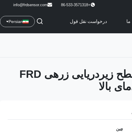
info@frdsensor.com
+86-533-3571318
ما
درخواست نقل قول
Persian
فرستنده سطح زیردریایی زرهی FRD
چین