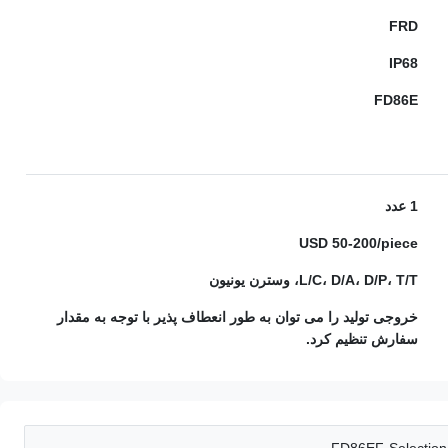
FRD
IP68
FD86E
1 عدد
USD 50-200/piece
L/C، D/A، D/P، T/T، وسترن یونیون
خروجی تولید را می توان به طور انعطاف پذیر با توجه به مقدار
سفارش تنظیم کرد.