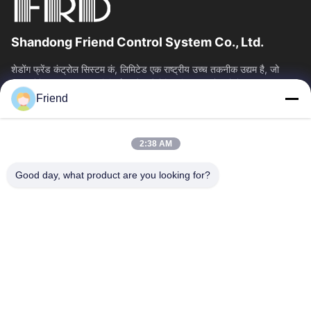
Shandong Friend Control System Co., Ltd.
शेडोंग फ्रेंड कंट्रोल सिस्टम कं, लिमिटेड एक राष्ट्रीय उच्च तकनीक उद्यम है, जो
इंस्ट्रूमेंटेशन आर एंड डी, विनिर्माण और औद्योगिक नियंत्रण सेवाओं में...
Friend
त्वरित लिंक
होम
उत्पाद
2:38 AM
वीआर दिखाएँ
हमारे बारे में
फैक्टरी यात्रा
गुणवत्ता नियंत्रण
Good day, what product are you looking for?
हमसे संपर्क करें
एक बोली का अनुरोध
समाचार
हमसे संपर्क करें
+86-18553325367
+86-533-3571309
info@frdsensor.com