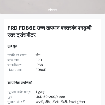
FRD FD86E उच्च तापमान बख्तरबंद पनडुब्बी
स्तर ट्रांसमीटर
मूल गुण
उत्पत्ति का स्थान:
चीन
ब्रांड नाम:
FRD
प्रमाणीकरण:
IP68
मॉडल संख्या:
FD86E
व्यापारिक संपत्तियाँ
न्यूनतम आदेश मात्रा:
1 टुकड़ा
मूल्य:
USD 50-200/piece
भुगतान की शर्तें:
एल/सी, डी/ए, डी/पी, टी/टी, वेस्टर्न यूनियन