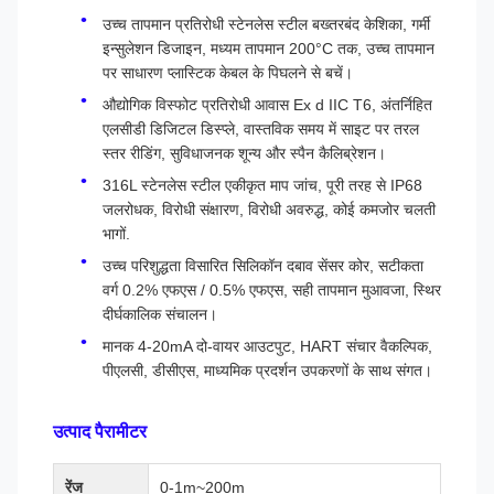
उच्च तापमान प्रतिरोधी स्टेनलेस स्टील बख्तरबंद केशिका, गर्मी
इन्सुलेशन डिजाइन, मध्यम तापमान 200°C तक, उच्च तापमान
पर साधारण प्लास्टिक केबल के पिघलने से बचें।
औद्योगिक विस्फोट प्रतिरोधी आवास Ex d IIC T6, अंतर्निहित
एलसीडी डिजिटल डिस्प्ले, वास्तविक समय में साइट पर तरल
स्तर रीडिंग, सुविधाजनक शून्य और स्पैन कैलिब्रेशन।
316L स्टेनलेस स्टील एकीकृत माप जांच, पूरी तरह से IP68
जलरोधक, विरोधी संक्षारण, विरोधी अवरुद्ध, कोई कमजोर चलती
भागों.
उच्च परिशुद्धता विसारित सिलिकॉन दबाव सेंसर कोर, सटीकता
वर्ग 0.2% एफएस / 0.5% एफएस, सही तापमान मुआवजा, स्थिर
दीर्घकालिक संचालन।
मानक 4-20mA दो-वायर आउटपुट, HART संचार वैकल्पिक,
पीएलसी, डीसीएस, माध्यमिक प्रदर्शन उपकरणों के साथ संगत।
उत्पाद पैरामीटर
रेंज
0-1m~200m