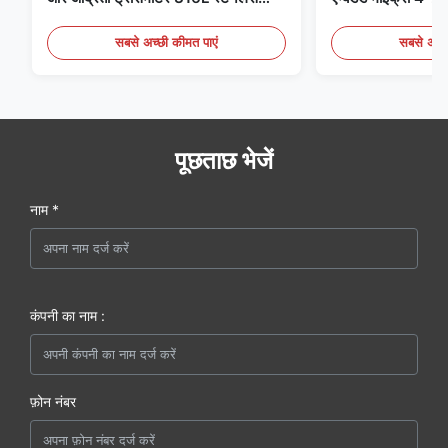
स्टील मॉनिटर
मेडिकल / फ्यूम डिटेक
सबसे अच्छी कीमत पाएं
सबसे अच्छ
पूछताछ भेजें
नाम *
कंपनी का नाम :
फ़ोन नंबर