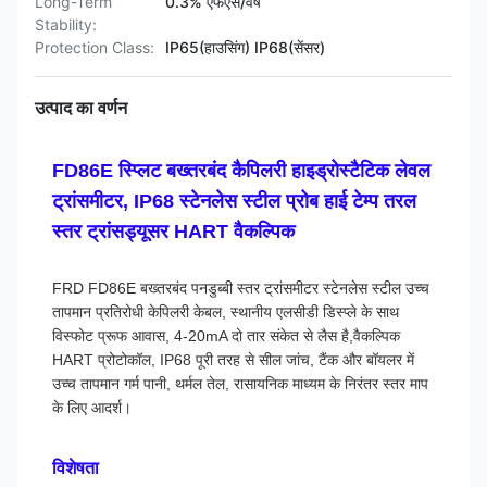
Long-Term
0.3% एफएस/वर्ष
Stability:
Protection Class:
IP65(हाउसिंग) IP68(सेंसर)
उत्पाद का वर्णन
FD86E स्प्लिट बख्तरबंद कैपिलरी हाइड्रोस्टैटिक लेवल
ट्रांसमीटर, IP68 स्टेनलेस स्टील प्रोब हाई टेम्प तरल
स्तर ट्रांसड्यूसर HART वैकल्पिक
FRD FD86E बख्तरबंद पनडुब्बी स्तर ट्रांसमीटर स्टेनलेस स्टील उच्च
तापमान प्रतिरोधी केपिलरी केबल, स्थानीय एलसीडी डिस्प्ले के साथ
विस्फोट प्रूफ आवास, 4-20mA दो तार संकेत से लैस है,वैकल्पिक
HART प्रोटोकॉल, IP68 पूरी तरह से सील जांच, टैंक और बॉयलर में
उच्च तापमान गर्म पानी, थर्मल तेल, रासायनिक माध्यम के निरंतर स्तर माप
के लिए आदर्श।
विशेषता