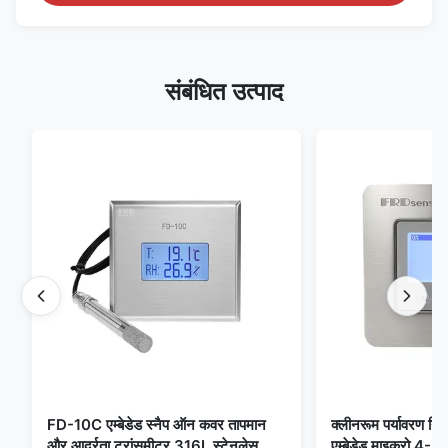
संबंधित उत्पाद
FD-10C एम्बेडेड स्नैप ऑन कवर तापमान
क्लीनरूम पर्यावरण निग
और आर्द्रता ट्रांसमीटर 316L स्टेनलेस
एम्बेडेड माइक्रो 