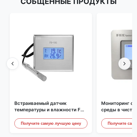
СОБЩЕННЫЕ ПРОДУКТЫ
Встраиваемый датчик
Мониторинг о
температуры и влажности FD-
среды в чисто
10C со съемной крышкой,
Нержавеющая 
монитор из нержавеющей
встроенная ми
Получите самую лучшую цену
Получите сам
стали 316L
20mA/RS485 д
/ дымовой дет