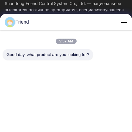
Shandong Friend Control System Co., Ltd. — национальное
высокотехнологичное предприятие, специализирующееся
на исследованиях и разработках в...
Friend
Быстрые Связи
Главная Страница
Продукция
5:57 AM
VR - Шоу
О Компании
Наша Фабрика
Контроль Качества
Good day, what product are you looking for?
Контактные Данные
Отправить Запрос
Новости
Свяжитесь Мы
+86-18553325367
+86-533-3571309
info@frdsensor.com