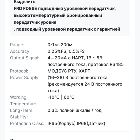
Выделить:
FRD FD86E подводный уровневой передатчик
,
высокотемпературный бронированный
передатчик уровня
,
подводный уровневой передатчик с гарантией
Range:
0-1м~200м
Accuracy:
0.25%FS, 0.5%FS
Output Signal:
4～20мА с HART, 1В ~ 5В
постоянного тока, протокол RS485
Protocol:
МОДБУС РТУ, ХАРТ
Power Supply:
(16~28) В постоянного тока
(рекомендуется 24 В постоянного
тока)
Working
-10℃ | 60℃
Temperature:
Long-Term
0,3% полной шкалы / год
Stability:
Protection Class:
IP65(Корпус) IP68(Датчик)