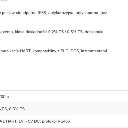
w pełni wodoodporna IP68, antykorozyjna, antyzaporna, bez
 krzemu, klasa dokładności 0,2% FS / 0,5% FS, doskonała
.
omunikacja HART, kompatybilny z PLC, DCS, instrumentami
200m
 FS, 0,5% FS
 z HART, 1V ~ 5V DC, protokół RS485