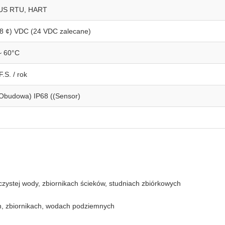
S RTU, HART
28 ¢) VDC (24 VDC zalecane)
~ 60°C
.S. / rok
(Obudowa) IP68 ((Sensor)
ystej wody, zbiornikach ścieków, studniach zbiórkowych
h, zbiornikach, wodach podziemnych