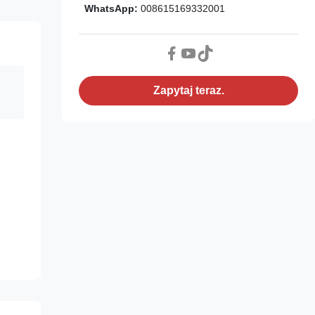
WhatsApp:
008615169332001
Zapytaj teraz.