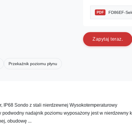
FD86EF-Sele
PDF
Z
a
p
y
t
a
j
t
e
r
a
z
.
Przekaźnik poziomu płynu
er, IP68 Sondo z stali nierdzewnej Wysokotemperaturowy
podwodny nadajnik poziomu wyposażony jest w nierdzewny k
ej, obudowę ...