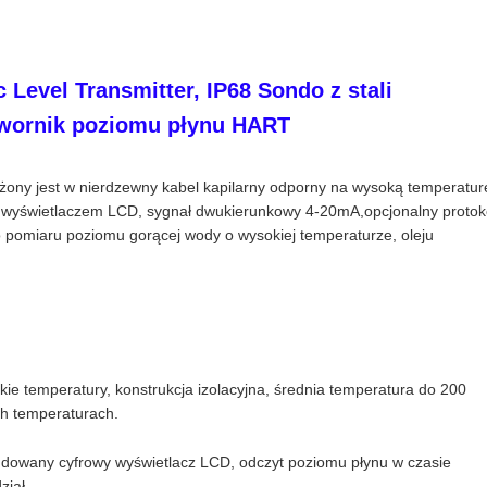
 Level Transmitter, IP68 Sondo z stali
wornik poziomu płynu HART
y jest w nierdzewny kabel kapilarny odporny na wysoką temperatur
m wyświetlaczem LCD, sygnał dwukierunkowy 4-20mA,opcjonalny protok
o pomiaru poziomu gorącej wody o wysokiej temperaturze, oleju
ie temperatury, konstrukcja izolacyjna, średnia temperatura do 200
ch temperaturach.
owany cyfrowy wyświetlacz LCD, odczyt poziomu płynu w czasie
ział.