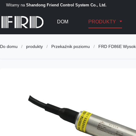
Witamy na
Shandong Friend Control System Co., Ltd.
DOM
PRODUKTY
Do domu
/
produkty
/
Przekaźnik poziomu
/
FRD FD86E Wysoko