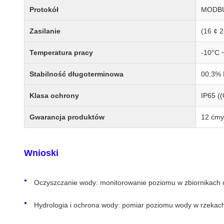
Protokół
MODBU
Zasilanie
(16 ¢ 
Temperatura pracy
-10°C 
Stabilność długoterminowa
00,3% F
Klasa ochrony
IP65 (
Gwarancja produktów
12 ćmy
Wnioski
Oczyszczanie wody: monitorowanie poziomu w zbiornikach cz
Hydrologia i ochrona wody: pomiar poziomu wody w rzekac