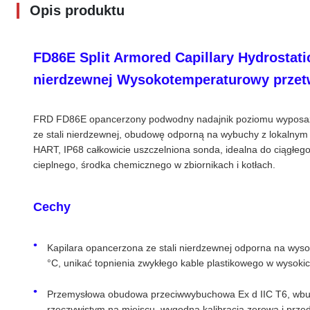
Opis produktu
FD86E Split Armored Capillary Hydrostatic
nierdzewnej Wysokotemperaturowy przet
FRD FD86E opancerzony podwodny nadajnik poziomu wyposażon
ze stali nierdzewnej, obudowę odporną na wybuchy z lokalny
HART, IP68 całkowicie uszczelniona sonda, idealna do ciągłeg
cieplnego, środka chemicznego w zbiornikach i kotłach.
Cechy
Kapilara opancerzona ze stali nierdzewnej odporna na wysok
°C, unikać topnienia zwykłego kable plastikowego w wysoki
Przemysłowa obudowa przeciwwybuchowa Ex d IIC T6, wbud
rzeczywistym na miejscu, wygodna kalibracja zerowa i przed