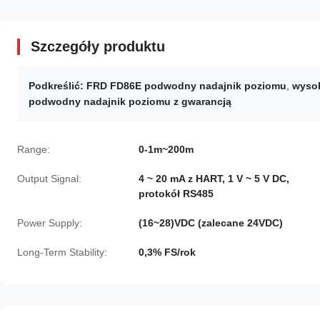
Szczegóły produktu
Podkreślić:
FRD FD86E podwodny nadajnik poziomu
,
wyso
podwodny nadajnik poziomu z gwarancją
Range:
0-1m~200m
Output Signal:
4 ~ 20 mA z HART, 1 V ~ 5 V DC,
protokół RS485
Power Supply:
(16~28)VDC (zalecane 24VDC)
Long-Term Stability:
0,3% FS/rok