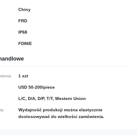
Chiny
FRD
IP68
FD86E
handlowe
ienia:
1 szt
USD 50-200/piece
L/C, D/A, D/P, T/T, Western Union
ia:
Wydajność produkcji można elastycznie
dostosowywać do wielkości zamówienia.