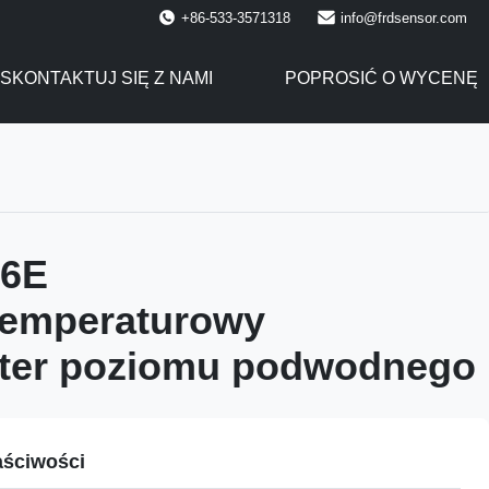
+86-533-3571318
info@frdsensor.com
SKONTAKTUJ SIĘ Z NAMI
POPROSIĆ O WYCENĘ
86E
emperaturowy
tter poziomu podwodnego
ściwości