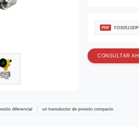
FD3051SDP-S
PDF
C
O
N
S
U
L
T
A
R
A
H
esión diferencial
un transductor de presión compacto