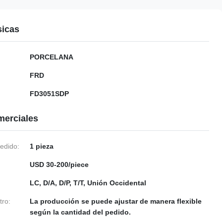
sicas
PORCELANA
FRD
FD3051SDP
merciales
edido:
1 pieza
USD 30-200/piece
LC, D/A, D/P, T/T, Unión Occidental
tro:
La producción se puede ajustar de manera flexible
según la cantidad del pedido.