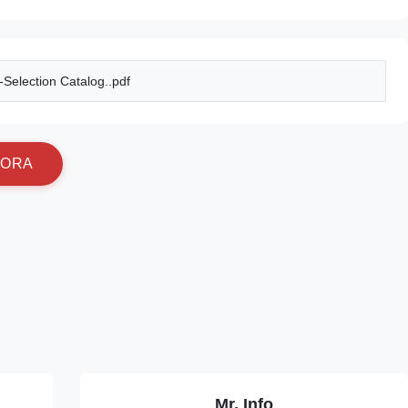
election Catalog..pdf
O
R
A
Mr. Info