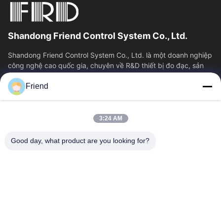
Shandong Friend Control System Co., Ltd.
Shandong Friend Control System Co., Ltd. là một doanh nghiệp
công nghệ cao quốc gia, chuyên về R&D thiết bị đo đạc, sản
xuất và dịch vụ điều...
Friend
Liên Kết Nhanh
Nhà
Sản Phẩm
3:24 AM
Hướng Dẫn VR
Về Chúng Tôi
Tham Quan Nhà Máy
Kiểm Soát Chất Lượng
Good day, what product are you looking for?
Liên Hệ Chúng Tôi
Yêu Cầu Báo Giá
Tin Tức
Liên Hệ Với Chúng Tôi
+86-18553325367
+86-533-3571309