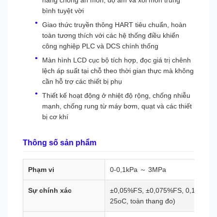
năng chống ăn mòn, độ ẩm và xói mòn trung
bình tuyệt vời
Giao thức truyền thông HART tiêu chuẩn, hoàn
toàn tương thích với các hệ thống điều khiển
công nghiệp PLC và DCS chính thống
Màn hình LCD cục bộ tích hợp, đọc giá trị chênh
lệch áp suất tại chỗ theo thời gian thực mà không
cần hỗ trợ các thiết bị phụ
Thiết kế hoạt động ở nhiệt độ rộng, chống nhiễu
mạnh, chống rung từ máy bơm, quạt và các thiết
bị cơ khí
Thông số sản phẩm
Phạm vi
0-0,1kPa ～ 3MPa
Sự chính xác
±0,05%FS, ±0,075%FS, 0,1%FS, 0
25oC, toàn thang đo)