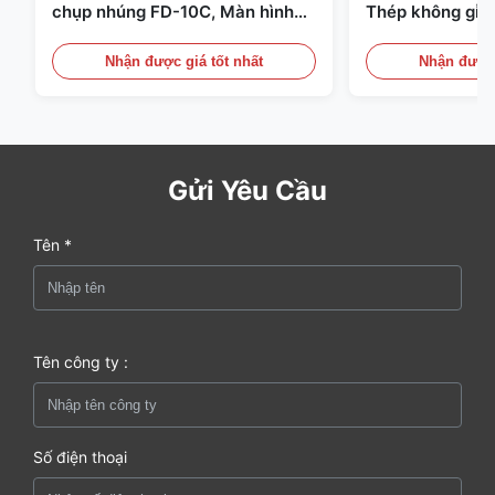
chụp nhúng FD-10C, Màn hình
Thép không gỉ 
thép không gỉ 316L
20mA/RS485 Dùn
Phát hiện Khói
Nhận được giá tốt nhất
Nhận được 
Gửi Yêu Cầu
Tên *
Tên công ty :
Số điện thoại