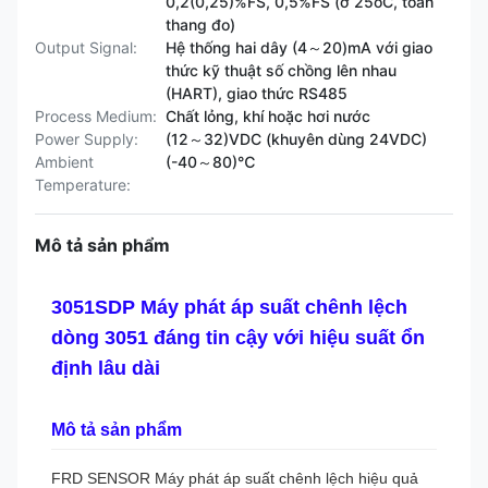
0,2(0,25)%FS, 0,5%FS (ở 25oC, toàn
thang đo)
Output Signal:
Hệ thống hai dây (4～20)mA với giao
thức kỹ thuật số chồng lên nhau
(HART), giao thức RS485
Process Medium:
Chất lỏng, khí hoặc hơi nước
Power Supply:
(12～32)VDC (khuyên dùng 24VDC)
Ambient
(-40～80)℃
Temperature:
Mô tả sản phẩm
3051SDP Máy phát áp suất chênh lệch
dòng 3051 đáng tin cậy với hiệu suất ổn
định lâu dài
Mô tả sản phẩm
FRD SENSOR Máy phát áp suất chênh lệch hiệu quả